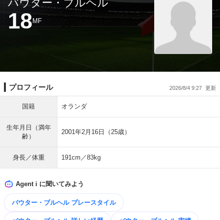
バウター・ブルヘル
18
MF
プロフィール
2026/8/4 9:27
国籍
オランダ
生年月日（満年
2001年2月16日（25歳）
齢）
身長／体重
191cm／83kg
Agent i に聞いてみよう
バウター・ブルヘル プレースタイル