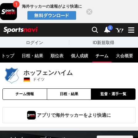
海外サッカーの速報がより快適に
閉じる
スポーツナビ
検索
通知
i
ログイン
ID新規取得
トップ
日程・結果
順位表
個人成績
チーム
大会概要
ホッフェンハイム
ドイツ
チーム情報
日程・結果
監督・選手一覧
アプリで海外サッカーをより快適に