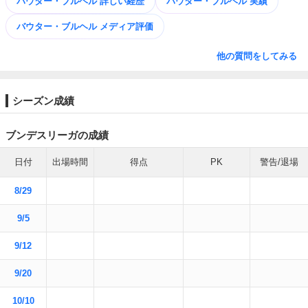
バウター・ブルヘル 詳しい経歴
バウター・ブルヘル 実績
バウター・ブルヘル メディア評価
他の質問をしてみる
シーズン成績
ブンデスリーガの成績
日付
出場時間
得点
PK
警告/退場
8/29
9/5
9/12
9/20
10/10