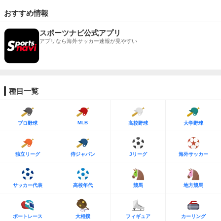
おすすめ情報
スポーツナビ公式アプリ
アプリなら海外サッカー速報が見やすい
種目一覧
MLB
プロ野球
高校野球
大学野球
独立リーグ
侍ジャパン
Jリーグ
海外サッカー
サッカー代表
高校年代
競馬
地方競馬
ボートレース
大相撲
フィギュア
カーリング