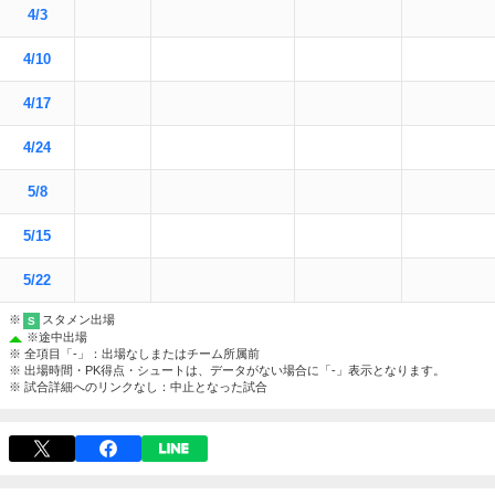
4/3
4/10
4/17
4/24
5/8
5/15
5/22
※
スタメン出場
S
※
途中出場
※ 全項目「-」：出場なしまたはチーム所属前
※ 出場時間・PK得点・シュートは、データがない場合に「-」表示となります。
※ 試合詳細へのリンクなし：中止となった試合