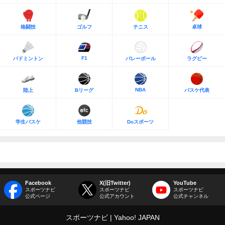
格闘技
ゴルフ
テニス
卓球
F1
バドミントン
バレーボール
ラグビー
NBA
陸上
Bリーグ
バスケ代表
学生バスケ
他競技
Doスポーツ
Facebook
X(旧Twitter)
YouTube
スポーツナビ
スポーツナビ
スポーツナビ
公式ページ
公式アカウント
公式チャンネル
スポーツナビ
Yahoo! JAPAN