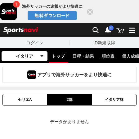
海外サッカーの速報がより快適に
閉じる
スポーツナビ
検索
通知
i
ログイン
ID新規取得
イタリア
トップ
日程・結果
順位表
個人成
アプリで海外サッカーをより快適に
セリエA
2部
イタリア杯
データがありません