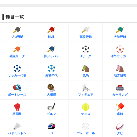
種目一覧
MLB
プロ野球
高校野球
大学野球
独立リーグ
侍ジャパン
Jリーグ
海外サッカー
サッカー代表
高校年代
競馬
地方競馬
ボートレース
大相撲
フィギュア
カーリング
格闘技
ゴルフ
テニス
卓球
F1
バドミントン
バレーボール
ラグビー