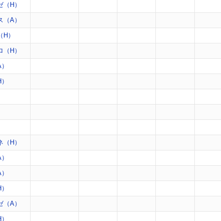
ゼ（H）
ス（A）
（H）
ロ（H）
A）
H）
）
）
）
ネ（H）
A）
A）
H）
ゼ（A）
H）