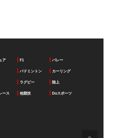
ュア
F1
バレー
バドミントン
カーリング
ラグビー
陸上
レース
他競技
Doスポーツ