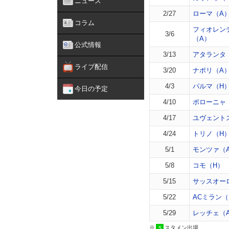
ニュース
2/27
ローマ（A
コラム
フィオレン
3/6
（A）
公式情報
3/13
アタランタ
ライブ配信
3/20
ナポリ（A
4/3
パルマ（H
今日の予定
4/10
ボローニャ
4/17
ユヴェント
4/24
トリノ（H
5/1
モンツァ（
5/8
コモ（H）
5/15
サッスオー
5/22
ACミラン（
5/29
レッチェ（
※
スタメン出場