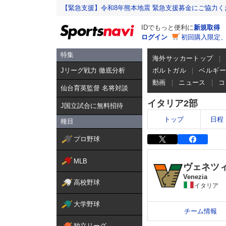
【緊急支援】令和8年熊本地震 緊急支援募金にご協力く
IDでもっと便利に
新規取得
ログイン
初回購入限定
特集
海外サッカートップ
Jリーグ戦力 徹底分析
ポルトガル
ベルギ
動画
ニュース
コ
仙台育英監督 名将対談
イタリア2部
J国立試合に無料招待
トップ
日程
種目
プロ野球
MLB
ヴェネツ
Venezia
高校野球
イタリア
大学野球
チーム情報
独立リーグ