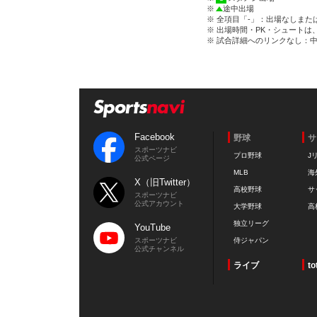
※
途中出場
※ 全項目「-」：出場なしまた
※ 出場時間・PK・シュートは
※ 試合詳細へのリンクなし：
Facebook
野球
サ
スポーツナビ
プロ野球
J
公式ページ
MLB
海
X（旧Twitter）
高校野球
サ
スポーツナビ
公式アカウント
大学野球
高
独立リーグ
YouTube
スポーツナビ
侍ジャパン
公式チャンネル
ライブ
to