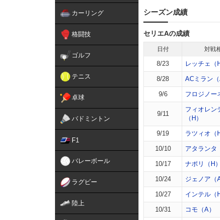
シーズン成績
カーリング
セリエAの成績
格闘技
日付
対戦
ゴルフ
8/23
レッチェ（
テニス
8/28
ACミラン（
9/6
フロジノー
卓球
フィオレン
9/11
（H）
バドミントン
9/19
ラツィオ（
F1
10/10
アタランタ
バレーボール
10/17
ナポリ（H
10/24
ジェノア（
ラグビー
10/27
インテル（
陸上
10/31
コモ（A）