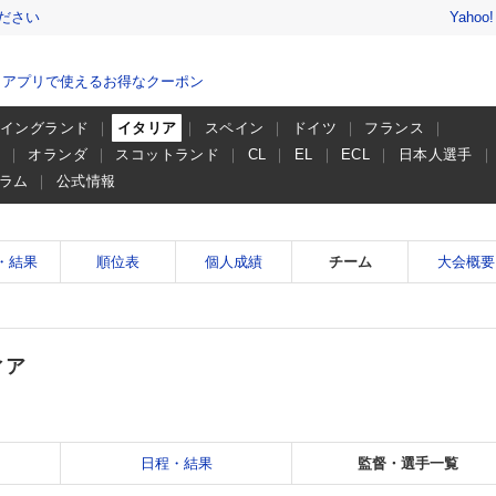
ださい
Yahoo
、アプリで使えるお得なクーポン
イングランド
イタリア
スペイン
ドイツ
フランス
ー
オランダ
スコットランド
CL
EL
ECL
日本人選手
ラム
公式情報
・結果
順位表
個人成績
チーム
大会概要
ィア
日程・結果
監督・選手一覧