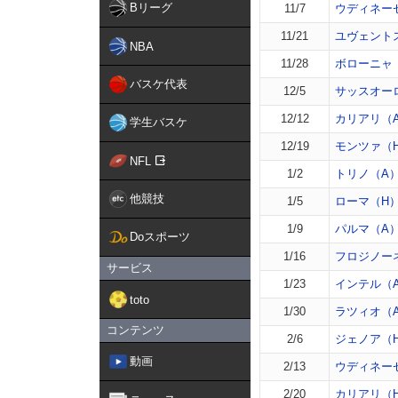
Bリーグ
11/7
ウディネー
11/21
ユヴェント
NBA
11/28
ボローニャ
バスケ代表
12/5
サッスオー
12/12
カリアリ（
学生バスケ
12/19
モンツァ（
NFL
1/2
トリノ（A
他競技
1/5
ローマ（H
1/9
パルマ（A
Doスポーツ
1/16
フロジノー
サービス
1/23
インテル（
toto
1/30
ラツィオ（
コンテンツ
2/6
ジェノア（
動画
2/13
ウディネー
2/20
カリアリ（