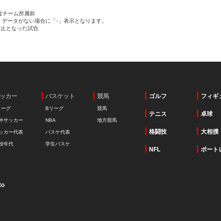
はチーム所属前
、データがない場合に「-」表示となります。
中止となった試合
ッカー
バスケット
競馬
ゴルフ
フィギ
リーグ
Bリーグ
競馬
テニス
卓球
外サッカー
NBA
地方競馬
格闘技
大相撲
ッカー代表
バスケ代表
校年代
学生バスケ
NFL
ボート
to