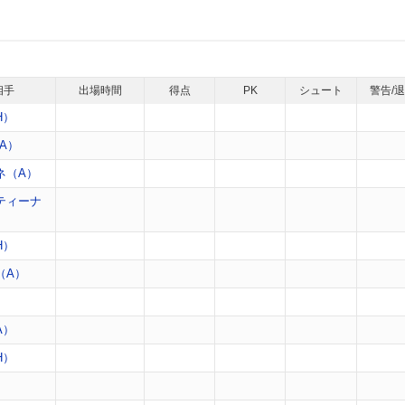
相手
出場時間
得点
PK
シュート
警告/
H）
A）
ネ（A）
ティーナ
H）
（A）
）
A）
H）