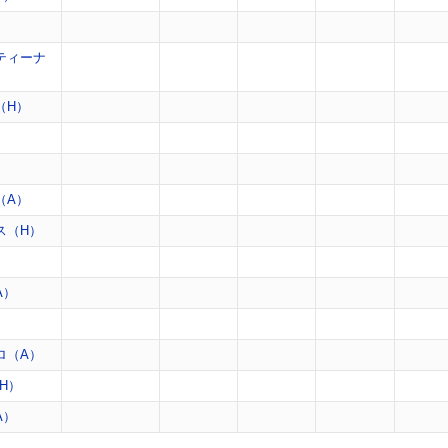
）
ティーナ
（H）
）
）
（A）
ス（H）
）
A）
ロ（A）
H）
A）