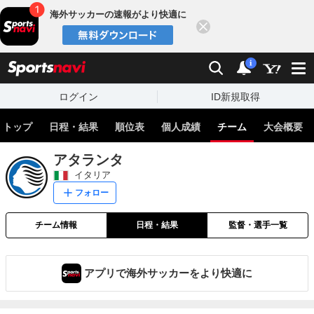
海外サッカーの速報がより快適に
閉じる
スポーツナビ
検索
通知
i
ログイン
ID新規取得
トップ
日程・結果
順位表
個人成績
チーム
大会概要
アタランタ
イタリア
フォロー
チーム情報
日程・結果
監督・選手一覧
アプリで海外サッカーをより快適に