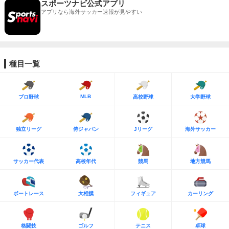
スポーツナビ公式アプリ
アプリなら海外サッカー速報が見やすい
種目一覧
MLB
プロ野球
高校野球
大学野球
独立リーグ
侍ジャパン
Jリーグ
海外サッカー
サッカー代表
高校年代
競馬
地方競馬
ボートレース
大相撲
フィギュア
カーリング
格闘技
ゴルフ
テニス
卓球