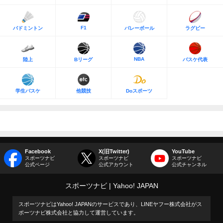
F1
バドミントン
バレーボール
ラグビー
NBA
陸上
Bリーグ
バスケ代表
学生バスケ
他競技
Doスポーツ
Facebook
X(旧Twitter)
YouTube
スポーツナビ
スポーツナビ
スポーツナビ
公式ページ
公式アカウント
公式チャンネル
スポーツナビ
Yahoo! JAPAN
スポーツナビはYahoo! JAPANのサービスであり、LINEヤフー株式会社がス
ポーツナビ株式会社と協力して運営しています。