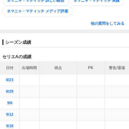
ネマニャ・マティッチ 詳しい経歴
ネマニャ・マティッチ 実績
ネマニャ・マティッチ メディア評価
他の質問をしてみる
シーズン成績
セリエAの成績
日付
出場時間
得点
PK
警告/退場
8/23
8/29
9/6
9/12
9/18