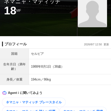
ネマニャ・マティッチ
18
MF
プロフィール
2026/8/7 12:50
国籍
セルビア
生年月日（満年
1988年8月1日（38歳）
齢）
身長／体重
194cm／86kg
Agent i に聞いてみよう
ネマニャ・マティッチ プレースタイル