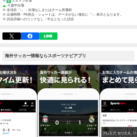
※
スタメン出場
S
※
途中出場
※ 全項目「-」：出場なしまたはチーム所属前
※ 出場時間・PK得点・シュートは、データがない場合に「-」表示となります。
※ 試合詳細へのリンクなし：中止となった試合
海外サッカー情報ならスポーツナビアプリ