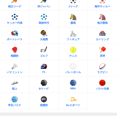
独立リーグ
侍ジャパン
Jリーグ
海外サッカー
サッカー代表
高校年代
競馬
地方競馬
ボートレース
大相撲
フィギュア
カーリング
格闘技
ゴルフ
テニス
卓球
F1
バドミントン
バレーボール
ラグビー
NBA
陸上
Bリーグ
バスケ代表
学生バスケ
他競技
Doスポーツ