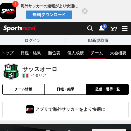
海外サッカーの速報がより快適に
閉じる
スポーツナビ
検索
通知
i
ログイン
ID新規取得
トップ
日程・結果
順位表
個人成績
チーム
大会概要
サッスオーロ
イタリア
チーム情報
日程・結果
監督・選手一覧
アプリで海外サッカーをより快適に