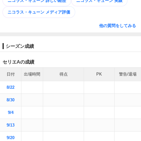
ニコラス・キューン 詳しい経歴
ニコラス・キューン 実績
ニコラス・キューン メディア評価
他の質問をしてみる
シーズン成績
セリエAの成績
日付
出場時間
得点
PK
警告/退場
8/22
8/30
9/4
9/13
9/20