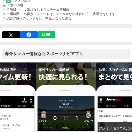
※
スタメン出場
S
※
途中出場
※ 全項目「-」：出場なしまたはチーム所属前
※ 出場時間・PK得点・シュートは、データがない場合に「-」表示となります。
※ 試合詳細へのリンクなし：中止となった試合
海外サッカー情報ならスポーツナビアプリ