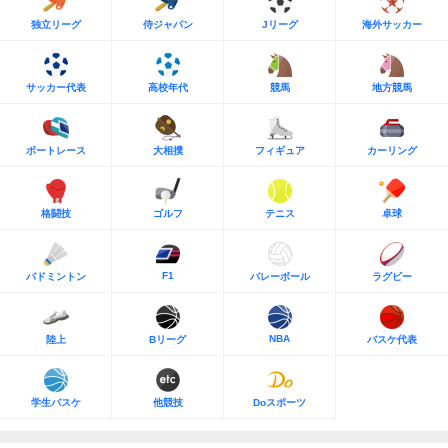
独立リーグ
侍ジャパン
Jリーグ
海外サッカー
サッカー代表
高校年代
競馬
地方競馬
ボートレース
大相撲
フィギュア
カーリング
格闘技
ゴルフ
テニス
卓球
F1
バドミントン
バレーボール
ラグビー
NBA
陸上
Bリーグ
バスケ代表
学生バスケ
他競技
Doスポーツ