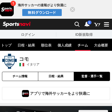
海外サッカーの速報がより快適に
閉じる
スポーツナビ
検索
通知
i
ログイン
ID新規取得
トップ
日程・結果
順位表
個人成績
チーム
大会概要
コモ
イタリア
チーム情報
日程・結果
監督・選手一覧
アプリで海外サッカーをより快適に