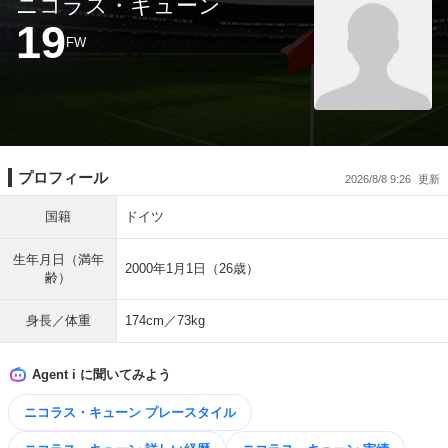
ニコラス・キューン
19
FW
プロフィール
2026/8/8 9:26
国籍
ドイツ
生年月日（満年
2000年1月1日（26歳）
齢）
身長／体重
174cm／73kg
Agent i に聞いてみよう
ニコラス・キューン プレースタイル