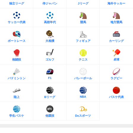
独立リーグ
侍ジャパン
Jリーグ
海外サッカー
サッカー代表
高校年代
競馬
地方競馬
ボートレース
大相撲
フィギュア
カーリング
格闘技
ゴルフ
テニス
卓球
F1
バドミントン
バレーボール
ラグビー
NBA
陸上
Bリーグ
バスケ代表
学生バスケ
他競技
Doスポーツ