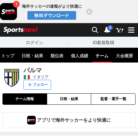
海外サッカーの速報がより快適に
閉じる
スポーツナビ
検索
通知
i
ログイン
ID新規取得
トップ
日程・結果
順位表
個人成績
チーム
大会概要
パルマ
イタリア
フォロー
チーム情報
日程・結果
監督・選手一覧
アプリで海外サッカーをより快適に