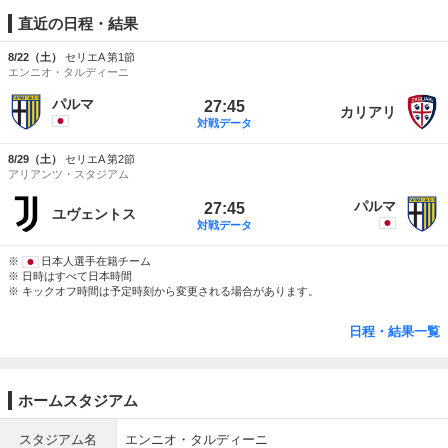
直近の日程・結果
8/22（土）
セリエA 第1節
エンニオ・タルディーニ
パルマ
27:45
カリアリ
対戦データ
8/29（土）
セリエA 第2節
アリアンツ・スタジアム
パルマ
27:45
ユヴェントス
対戦データ
※
日本人選手在籍チーム
※ 日時はすべて日本時間
※ キックオフ時間は予定時刻から変更される場合があります。
日程・結果一覧
ホームスタジアム
スタジアム名
エンニオ・タルディーニ