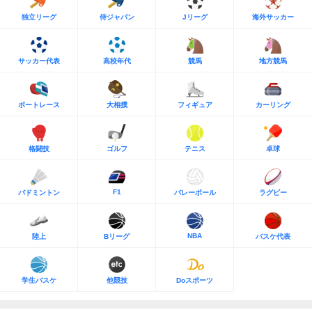
独立リーグ
侍ジャパン
Jリーグ
海外サッカー
サッカー代表
高校年代
競馬
地方競馬
ボートレース
大相撲
フィギュア
カーリング
格闘技
ゴルフ
テニス
卓球
F1
バドミントン
バレーボール
ラグビー
NBA
陸上
Bリーグ
バスケ代表
学生バスケ
他競技
Doスポーツ