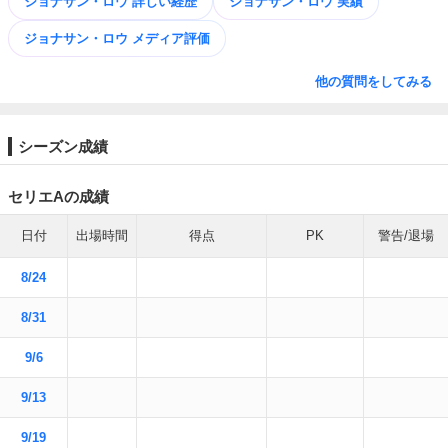
ジョナサン・ロウ 詳しい経歴
ジョナサン・ロウ 実績
ジョナサン・ロウ メディア評価
他の質問をしてみる
シーズン成績
セリエAの成績
日付
出場時間
得点
PK
警告/退場
8/24
8/31
9/6
9/13
9/19