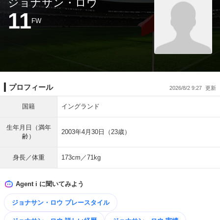
ジョナサン・ロウ
11
FW
プロフィール
2026/8/2 9:27
国籍
イングランド
生年月日（満年
2003年4月30日（23歳）
齢）
身長／体重
173cm／71kg
Agent i に聞いてみよう
ジョナサン・ロウ プレースタイル