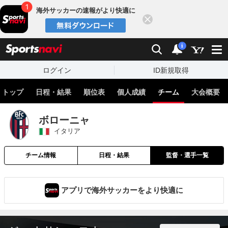
海外サッカーの速報がより快適に
閉じる
スポーツナビ
検索
通知
i
ログイン
ID新規取得
トップ
日程・結果
順位表
個人成績
チーム
大会概要
ボローニャ
イタリア
チーム情報
日程・結果
監督・選手一覧
アプリで海外サッカーをより快適に