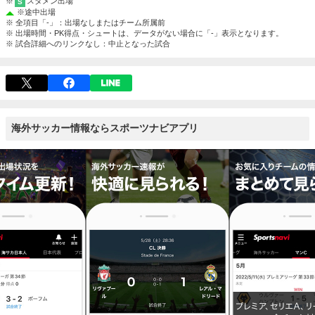
※
スタメン出場
S
※
途中出場
※ 全項目「-」：出場なしまたはチーム所属前
※ 出場時間・PK得点・シュートは、データがない場合に「-」表示となります。
※ 試合詳細へのリンクなし：中止となった試合
海外サッカー情報ならスポーツナビアプリ