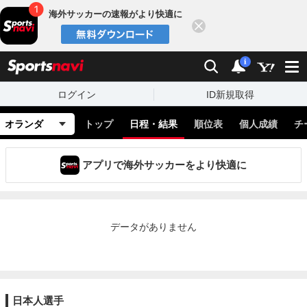
海外サッカーの速報がより快適に
閉じる
スポーツナビ
検索
通知
i
ログイン
ID新規取得
オランダ
トップ
日程・結果
順位表
個人成績
チ
アプリで海外サッカーをより快適に
データがありません
日本人選手