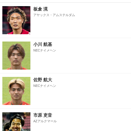
板倉 滉
アヤックス・アムステルダム
小川 航基
NECナイメヘン
佐野 航大
NECナイメヘン
市原 吏音
AZアルクマール