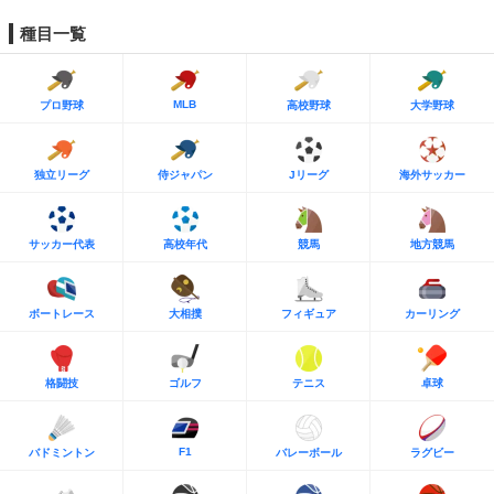
種目一覧
MLB
プロ野球
高校野球
大学野球
独立リーグ
侍ジャパン
Jリーグ
海外サッカー
サッカー代表
高校年代
競馬
地方競馬
ボートレース
大相撲
フィギュア
カーリング
格闘技
ゴルフ
テニス
卓球
F1
バドミントン
バレーボール
ラグビー