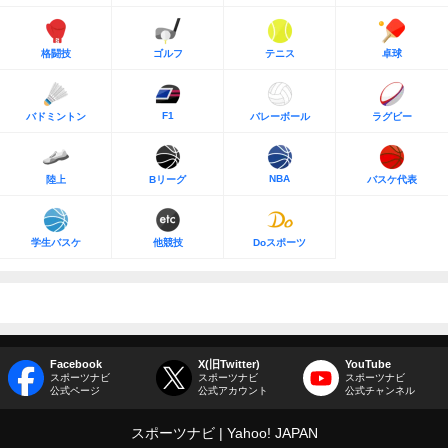
格闘技
ゴルフ
テニス
卓球
F1
バドミントン
バレーボール
ラグビー
NBA
陸上
Bリーグ
バスケ代表
学生バスケ
他競技
Doスポーツ
Facebook
X(旧Twitter)
YouTube
スポーツナビ
スポーツナビ
スポーツナビ
公式ページ
公式アカウント
公式チャンネル
スポーツナビ
Yahoo! JAPAN