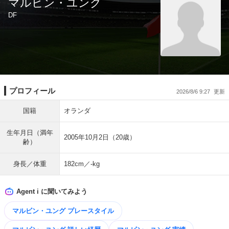
マルビン・ユング
DF
プロフィール
2026/8/6 9:27
国籍
オランダ
生年月日（満年
2005年10月2日（20歳）
齢）
身長／体重
182cm／-kg
Agent i に聞いてみよう
マルビン・ユング プレースタイル