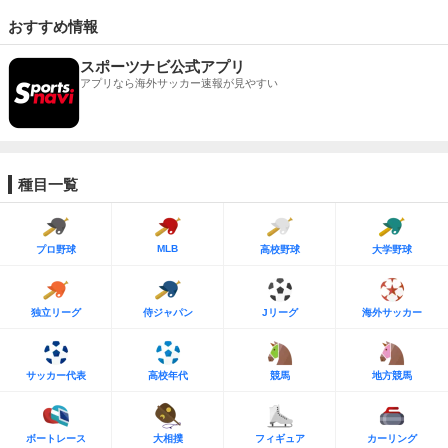
おすすめ情報
スポーツナビ公式アプリ
アプリなら海外サッカー速報が見やすい
種目一覧
MLB
プロ野球
高校野球
大学野球
独立リーグ
侍ジャパン
Jリーグ
海外サッカー
サッカー代表
高校年代
競馬
地方競馬
ボートレース
大相撲
フィギュア
カーリング