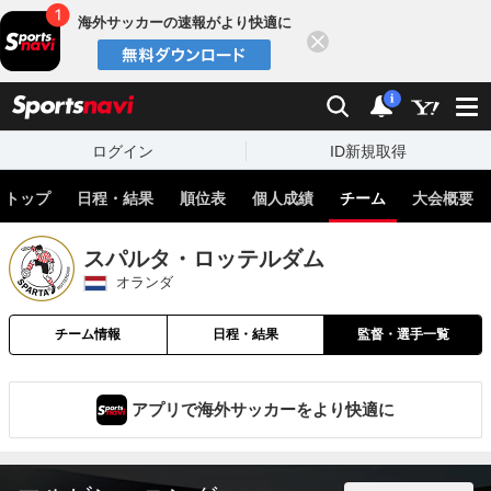
海外サッカーの速報がより快適に
閉じる
スポーツナビ
検索
通知
i
ログイン
ID新規取得
トップ
日程・結果
順位表
個人成績
チーム
大会概要
スパルタ・ロッテルダム
オランダ
チーム情報
日程・結果
監督・選手一覧
アプリで海外サッカーをより快適に