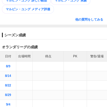
マルビン・ユング 詳しい経歴
マルビン・ユング 実績
マルビン・ユング メディア評価
他の質問をしてみる
シーズン成績
オランダリーグの成績
日付
出場時間
得点
PK
警告/退場
8/9
8/14
8/22
8/29
9/4