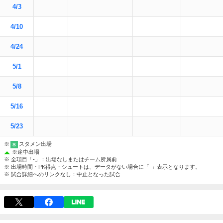
4/3
4/10
4/24
5/1
5/8
5/16
5/23
※
スタメン出場
S
※
途中出場
※ 全項目「-」：出場なしまたはチーム所属前
※ 出場時間・PK得点・シュートは、データがない場合に「-」表示となります。
※ 試合詳細へのリンクなし：中止となった試合