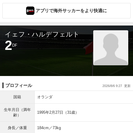
アプリで海外サッカーをより快適に
イェフ・ハルデフェルト
2
DF
プロフィール
2026/8/6 9:27
国籍
オランダ
生年月日（満年
1995年2月27日（31歳）
齢）
身長／体重
184cm／73kg