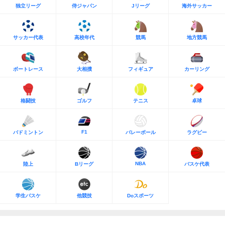
独立リーグ
侍ジャパン
Jリーグ
海外サッカー
サッカー代表
高校年代
競馬
地方競馬
ボートレース
大相撲
フィギュア
カーリング
格闘技
ゴルフ
テニス
卓球
F1
バドミントン
バレーボール
ラグビー
NBA
陸上
Bリーグ
バスケ代表
学生バスケ
他競技
Doスポーツ