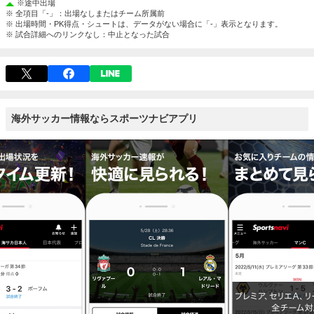
※
途中出場
※ 全項目「-」：出場なしまたはチーム所属前
※ 出場時間・PK得点・シュートは、データがない場合に「-」表示となります。
※ 試合詳細へのリンクなし：中止となった試合
海外サッカー情報ならスポーツナビアプリ