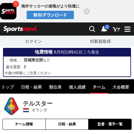
海外サッカーの速報がより快適に
閉じる
スポーツナビ
検索
通知
i
ログイン
ID新規取得
地震情報
8月8日3時41分ごろ発生
茨城県北部
地域
など
3
最大震度
今後の情報にご注意ください
トップ
日程・結果
順位表
個人成績
チーム
大会概要
テルスター
オランダ
チーム情報
日程・結果
監督・選手一覧