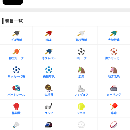
種目一覧
MLB
プロ野球
高校野球
大学野球
独立リーグ
侍ジャパン
Jリーグ
海外サッカー
サッカー代表
高校年代
競馬
地方競馬
ボートレース
大相撲
フィギュア
カーリング
格闘技
ゴルフ
テニス
卓球