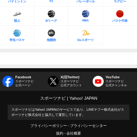
F1
バドミントン
バレーボール
ラグビー
NBA
陸上
Bリーグ
バスケ代表
学生バスケ
他競技
Doスポーツ
Facebook
X(旧Twitter)
YouTube
スポーツナビ
スポーツナビ
スポーツナビ
公式ページ
公式アカウント
公式チャンネル
スポーツナビ
Yahoo! JAPAN
スポーツナビはYahoo! JAPANのサービスであり、LINEヤフー株式会社がス
ポーツナビ株式会社と協力して運営しています。
プライバシーポリシー
プライバシーセンター
規約
会社概要