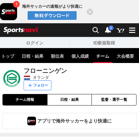
海外サッカーの速報がより快適に
閉じる
スポーツナビ
検索
通知
i
ログイン
ID新規取得
トップ
日程・結果
順位表
個人成績
チーム
大会概要
フローニンゲン
オランダ
フォロー
チーム情報
日程・結果
監督・選手一覧
アプリで海外サッカーをより快適に