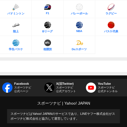
F1
バドミントン
バレーボール
ラグビー
NBA
陸上
Bリーグ
バスケ代表
学生バスケ
他競技
Doスポーツ
Facebook
X(旧Twitter)
YouTube
スポーツナビ
スポーツナビ
スポーツナビ
公式ページ
公式アカウント
公式チャンネル
スポーツナビ
Yahoo! JAPAN
スポーツナビはYahoo! JAPANのサービスであり、LINEヤフー株式会社がス
ポーツナビ株式会社と協力して運営しています。