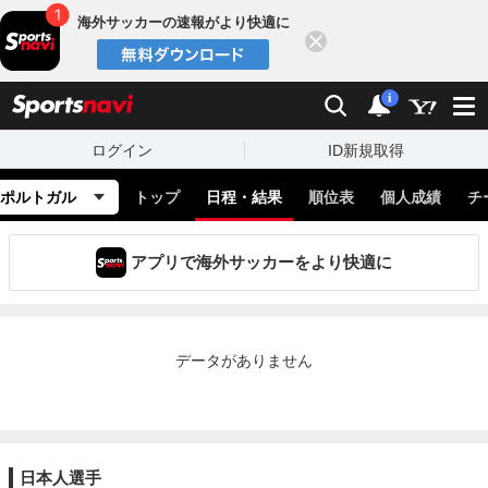
海外サッカーの速報がより快適に
閉じる
スポーツナビ
検索
通知
i
ログイン
ID新規取得
ポルトガル
トップ
日程・結果
順位表
個人成績
チ
アプリで海外サッカーをより快適に
データがありません
日本人選手