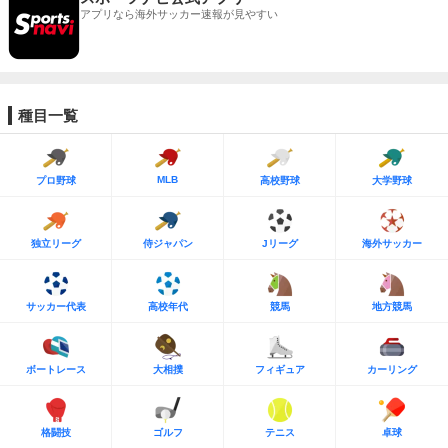
アプリなら海外サッカー速報が見やすい
種目一覧
MLB
プロ野球
高校野球
大学野球
独立リーグ
侍ジャパン
Jリーグ
海外サッカー
サッカー代表
高校年代
競馬
地方競馬
ボートレース
大相撲
フィギュア
カーリング
格闘技
ゴルフ
テニス
卓球