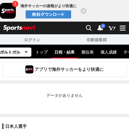
海外サッカーの速報がより快適に
閉じる
スポーツナビ
検索
通知
i
ログイン
ID新規取得
ポルトガル
トップ
日程・結果
順位表
個人成績
チ
アプリで海外サッカーをより快適に
データがありません
日本人選手