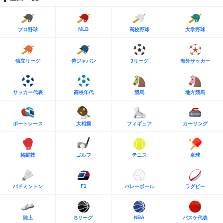
MLB
プロ野球
高校野球
大学野球
独立リーグ
侍ジャパン
Jリーグ
海外サッカー
サッカー代表
高校年代
競馬
地方競馬
ボートレース
大相撲
フィギュア
カーリング
格闘技
ゴルフ
テニス
卓球
F1
バドミントン
バレーボール
ラグビー
NBA
陸上
Bリーグ
バスケ代表