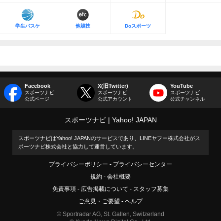
学生バスケ
他競技
Doスポーツ
Facebook
X(旧Twitter)
YouTube
スポーツナビ
スポーツナビ
スポーツナビ
公式ページ
公式アカウント
公式チャンネル
スポーツナビ
Yahoo! JAPAN
スポーツナビはYahoo! JAPANのサービスであり、LINEヤフー株式会社がス
ポーツナビ株式会社と協力して運営しています。
プライバシーポリシー
プライバシーセンター
規約
会社概要
免責事項
広告掲載について
スタッフ募集
ご意見・ご要望
ヘルプ
© Sportradar AG, St. Gallen, Switzerland