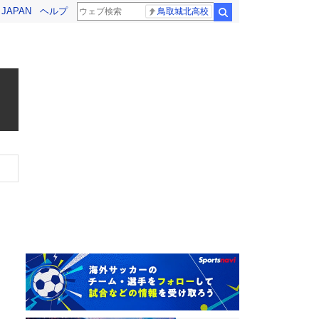
! JAPAN
ヘルプ
鳥取城北高校
検索