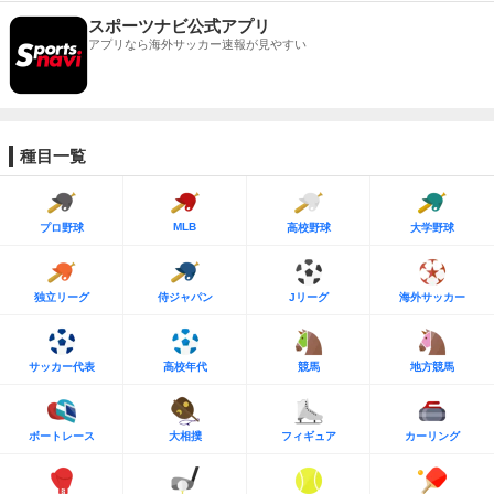
スポーツナビ公式アプリ
アプリなら海外サッカー速報が見やすい
種目一覧
MLB
プロ野球
高校野球
大学野球
独立リーグ
侍ジャパン
Jリーグ
海外サッカー
サッカー代表
高校年代
競馬
地方競馬
ボートレース
大相撲
フィギュア
カーリング