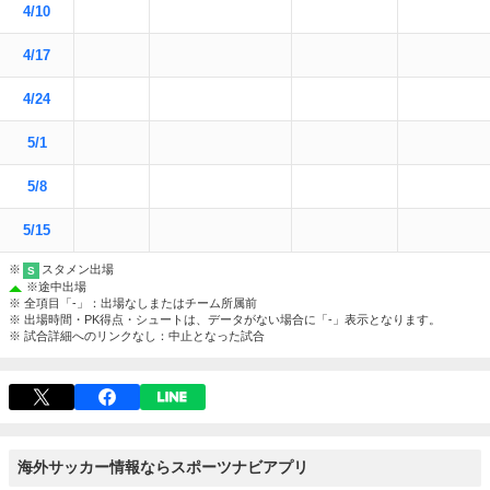
4/10
4/17
4/24
5/1
5/8
5/15
※
スタメン出場
S
※
途中出場
※ 全項目「-」：出場なしまたはチーム所属前
※ 出場時間・PK得点・シュートは、データがない場合に「-」表示となります。
※ 試合詳細へのリンクなし：中止となった試合
海外サッカー情報ならスポーツナビアプリ