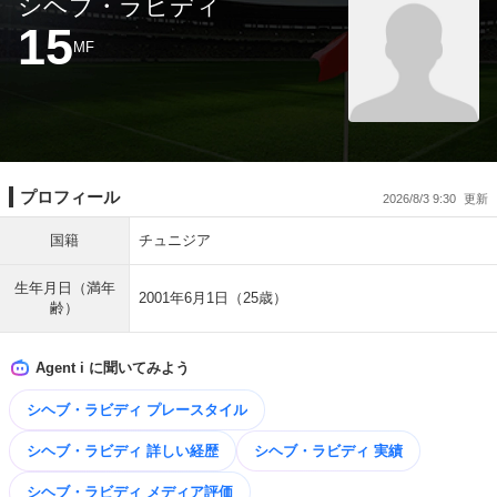
シヘブ・ラビディ
15
MF
プロフィール
2026/8/3 9:30
国籍
チュニジア
生年月日（満年
2001年6月1日（25歳）
齢）
Agent i に聞いてみよう
シヘブ・ラビディ プレースタイル
シヘブ・ラビディ 詳しい経歴
シヘブ・ラビディ 実績
シヘブ・ラビディ メディア評価