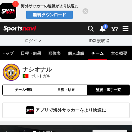
海外サッカーの速報がより快適に
閉じる
スポーツナビ
検索
通知
i
ログイン
ID新規取得
トップ
日程・結果
順位表
個人成績
チーム
大会概要
ナシオナル
ポルトガル
チーム情報
日程・結果
監督・選手一覧
アプリで海外サッカーをより快適に