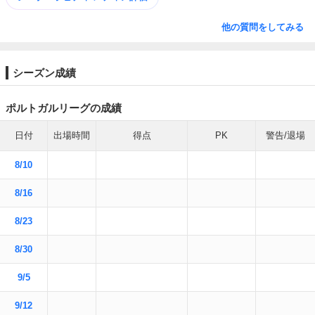
他の質問をしてみる
シーズン成績
ポルトガルリーグの成績
日付
出場時間
得点
PK
警告/退場
8/10
8/16
8/23
8/30
9/5
9/12