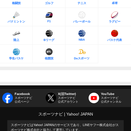
格闘技
ゴルフ
テニス
卓球
F1
バドミントン
バレーボール
ラグビー
NBA
陸上
Bリーグ
バスケ代表
学生バスケ
他競技
Doスポーツ
Facebook
X(旧Twitter)
YouTube
スポーツナビ
スポーツナビ
スポーツナビ
公式ページ
公式アカウント
公式チャンネル
スポーツナビ
Yahoo! JAPAN
スポーツナビはYahoo! JAPANのサービスであり、LINEヤフー株式会社がス
ポーツナビ株式会社と協力して運営しています。