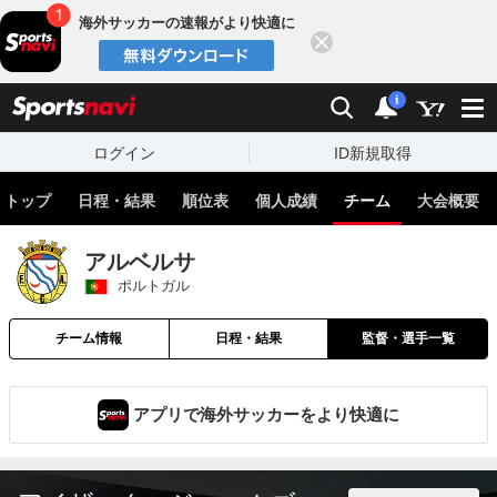
海外サッカーの速報がより快適に
閉じる
スポーツナビ
検索
通知
i
ログイン
ID新規取得
トップ
日程・結果
順位表
個人成績
チーム
大会概要
アルベルサ
ポルトガル
チーム情報
日程・結果
監督・選手一覧
アプリで海外サッカーをより快適に