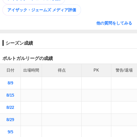
アイザック・ジェームズ メディア評価
他の質問をしてみる
シーズン成績
ポルトガルリーグの成績
日付
出場時間
得点
PK
警告/退場
8/9
8/15
8/22
8/29
9/5