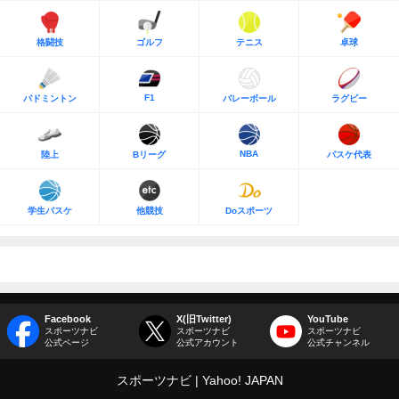
格闘技
ゴルフ
テニス
卓球
F1
バドミントン
バレーボール
ラグビー
NBA
陸上
Bリーグ
バスケ代表
学生バスケ
他競技
Doスポーツ
Facebook
X(旧Twitter)
YouTube
スポーツナビ
スポーツナビ
スポーツナビ
公式ページ
公式アカウント
公式チャンネル
スポーツナビ
Yahoo! JAPAN