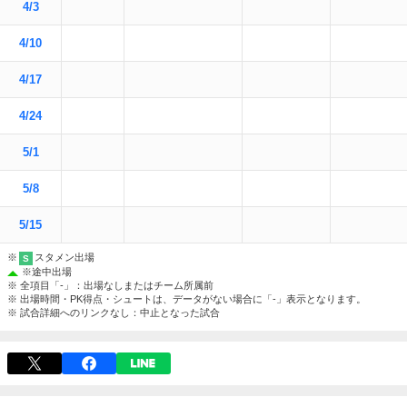
4/3
4/10
4/17
4/24
5/1
5/8
5/15
※
スタメン出場
S
※
途中出場
※ 全項目「-」：出場なしまたはチーム所属前
※ 出場時間・PK得点・シュートは、データがない場合に「-」表示となります。
※ 試合詳細へのリンクなし：中止となった試合