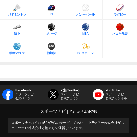
F1
バドミントン
バレーボール
ラグビー
NBA
陸上
Bリーグ
バスケ代表
学生バスケ
他競技
Doスポーツ
Facebook
X(旧Twitter)
YouTube
スポーツナビ
スポーツナビ
スポーツナビ
公式ページ
公式アカウント
公式チャンネル
スポーツナビ
Yahoo! JAPAN
スポーツナビはYahoo! JAPANのサービスであり、LINEヤフー株式会社がス
ポーツナビ株式会社と協力して運営しています。