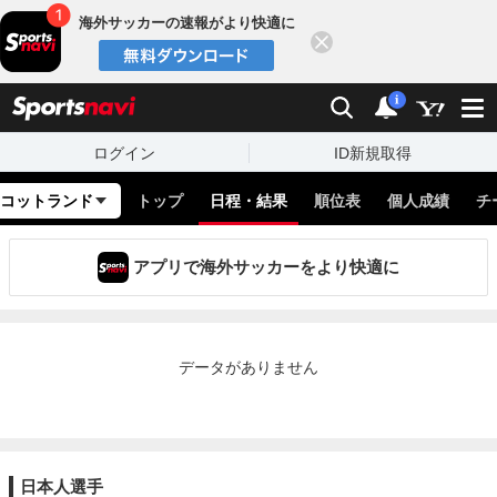
海外サッカーの速報がより快適に
閉じる
スポーツナビ
検索
通知
i
ログイン
ID新規取得
コットランド
トップ
日程・結果
順位表
個人成績
チ
アプリで海外サッカーをより快適に
データがありません
日本人選手