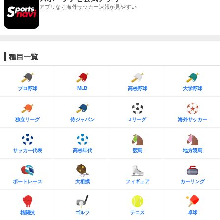
アプリなら海外サッカー速報が見やすい
種目一覧
MLB
プロ野球
高校野球
大学野球
独立リーグ
侍ジャパン
Jリーグ
海外サッカー
サッカー代表
高校年代
競馬
地方競馬
ボートレース
大相撲
フィギュア
カーリング
格闘技
ゴルフ
テニス
卓球