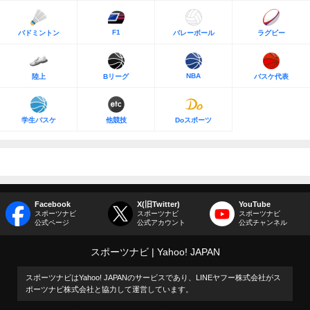
F1
バドミントン
バレーボール
ラグビー
NBA
陸上
Bリーグ
バスケ代表
学生バスケ
他競技
Doスポーツ
Facebook
X(旧Twitter)
YouTube
スポーツナビ
スポーツナビ
スポーツナビ
公式ページ
公式アカウント
公式チャンネル
スポーツナビ
Yahoo! JAPAN
スポーツナビはYahoo! JAPANのサービスであり、LINEヤフー株式会社がス
ポーツナビ株式会社と協力して運営しています。