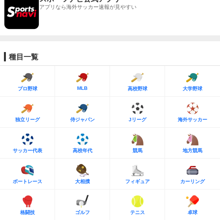
アプリなら海外サッカー速報が見やすい
種目一覧
MLB
プロ野球
高校野球
大学野球
独立リーグ
侍ジャパン
Jリーグ
海外サッカー
サッカー代表
高校年代
競馬
地方競馬
ボートレース
大相撲
フィギュア
カーリング
格闘技
ゴルフ
テニス
卓球