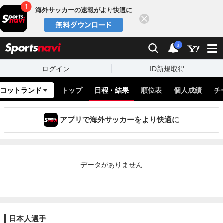
海外サッカーの速報がより快適に
閉じる
スポーツナビ
検索
通知
i
ログイン
ID新規取得
コットランド
トップ
日程・結果
順位表
個人成績
チ
アプリで海外サッカーをより快適に
データがありません
日本人選手