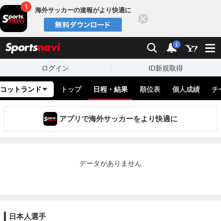
海外サッカーの速報がより快適に
閉じる
スポーツナビ
検索
通知
i
ログイン
ID新規取得
コットランド
トップ
日程・結果
順位表
個人成績
チ
アプリで海外サッカーをより快適に
データがありません
日本人選手