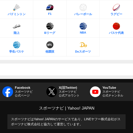
F1
バドミントン
バレーボール
ラグビー
NBA
陸上
Bリーグ
バスケ代表
学生バスケ
他競技
Doスポーツ
Facebook
X(旧Twitter)
YouTube
スポーツナビ
スポーツナビ
スポーツナビ
公式ページ
公式アカウント
公式チャンネル
スポーツナビ
Yahoo! JAPAN
スポーツナビはYahoo! JAPANのサービスであり、LINEヤフー株式会社がス
ポーツナビ株式会社と協力して運営しています。