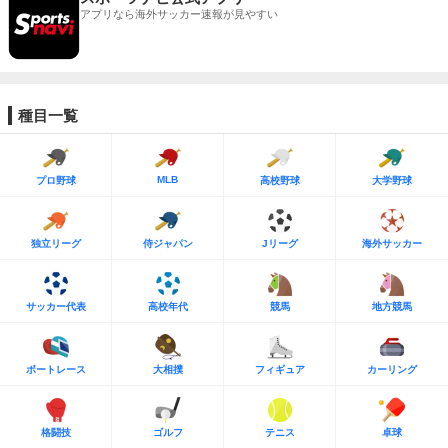
アプリなら海外サッカー速報が見やすい
種目一覧
MLB
プロ野球
高校野球
大学野球
独立リーグ
侍ジャパン
Jリーグ
海外サッカー
サッカー代表
高校年代
競馬
地方競馬
ボートレース
大相撲
フィギュア
カーリング
格闘技
ゴルフ
テニス
卓球