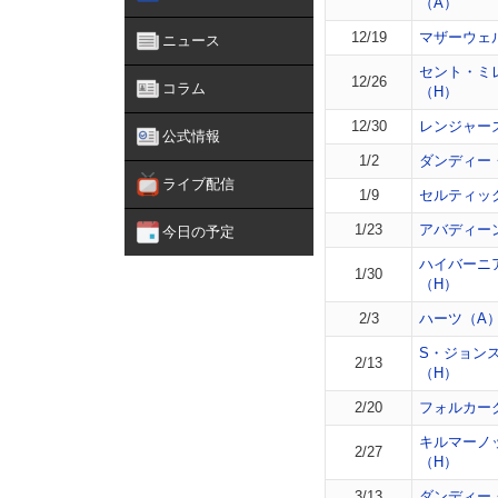
（A）
12/19
マザーウェ
ニュース
セント・ミ
12/26
コラム
（H）
12/30
レンジャー
公式情報
1/2
ダンディー
ライブ配信
1/9
セルティッ
1/23
アバディー
今日の予定
ハイバーニ
1/30
（H）
2/3
ハーツ（A
S・ジョン
2/13
（H）
2/20
フォルカー
キルマーノ
2/27
（H）
3/13
ダンディー