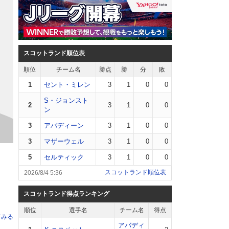
スコットランド順位表
順位
チーム名
勝点
勝
分
敗
1
セント・ミレン
3
1
0
0
S・ジョンスト
2
3
1
0
0
ン
3
アバディーン
3
1
0
0
3
マザーウェル
3
1
0
0
5
セルティック
3
1
0
0
スコットランド順位表
2026/8/4 5:36
スコットランド得点ランキング
順位
選手名
チーム名
得点
てみる
アバディ