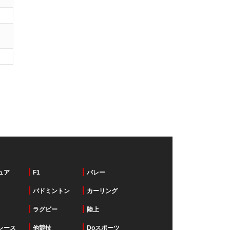
ュア
F1
バレー
バドミントン
カーリング
ラグビー
陸上
レース
他競技
Doスポーツ