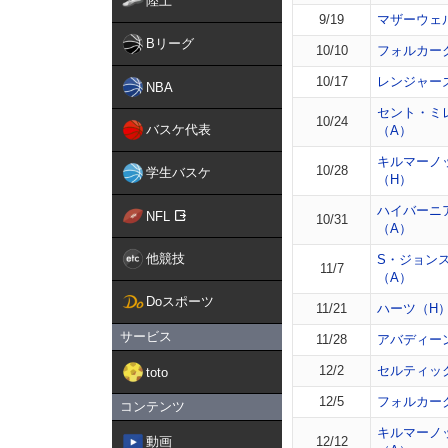
陸上
9/19
マザーウェ
Bリーグ
10/10
フォルカー
10/17
レンジャー
NBA
セント・ミ
10/24
バスケ代表
（A）
キルマーノ
10/28
学生バスケ
（H）
ハイバーニ
NFL
10/31
（A）
他競技
S・ジョン
11/7
（A）
Doスポーツ
11/21
ハーツ（H
サービス
11/28
アバディー
12/2
セルティッ
toto
12/5
フォルカー
コンテンツ
キルマーノ
動画
12/12