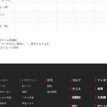
ル（H）
レン
ズ（H）
はチーム所属前
、データがない場合に「-」表示となります。
中止となった試合
ッカー
バスケット
競馬
ゴルフ
フィギ
リーグ
Bリーグ
競馬
テニス
卓球
外サッカー
NBA
地方競馬
格闘技
大相撲
ッカー代表
バスケ代表
校年代
学生バスケ
NFL
ボート