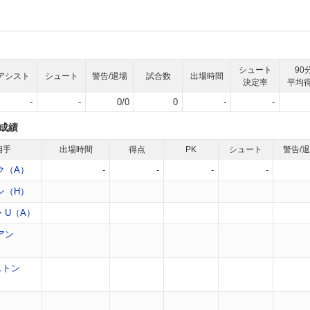
シュート
90
アシスト
シュート
警告/退場
試合数
出場時間
決定率
平均
-
-
0/0
0
-
-
成績
相手
出場時間
得点
PK
シュート
警告/
ク（A）
-
-
-
-
ン（H）
・U（A）
アン
ストン
）