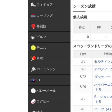
フィギュア
シーズン成績
カーリング
個人成績
格闘技
得点
PK
ゴルフ
0
-
スコットランドリーグの
テニス
日付
対戦
卓球
8/3
セルティッ
バドミントン
8/8
アバディー
8/22
ダンディー
F1
ハイバーニ
8/29
（H）
バレーボール
S・ジョン
9/2
ラグビー
（H）
9/6
ハーツ（A