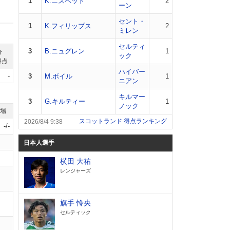
1
K.ニスベット
2
ーン
セント・
1
K.フィリップス
2
ミレン
セルティ
3
B.ニュグレン
1
分
ック
得点
ハイバー
-
3
M.ボイル
1
ニアン
キルマー
3
G.キルティー
1
ノック
退場
スコットランド 得点ランキング
2026/8/4 9:38
-/-
日本人選手
横田 大祐
レンジャーズ
旗手 怜央
セルティック