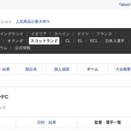
Yahoo
ション 人気商品が最大40％
イングランド
イタリア
スペイン
ドイツ
フランス
ー
オランダ
スコットランド
CL
EL
ECL
日本人選手
ラム
公式情報
・結果
順位表
個人成績
チーム
大会概要
FC
ンド
日程・結果
監督・選手一覧