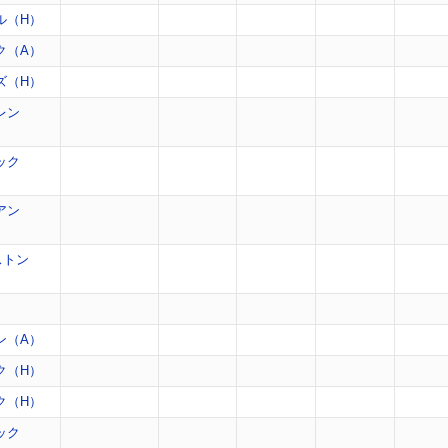
ル（H）
ク（A）
ズ（H）
レン
ック
アン
ストン
）
ン（A）
ク（H）
ク（H）
ック