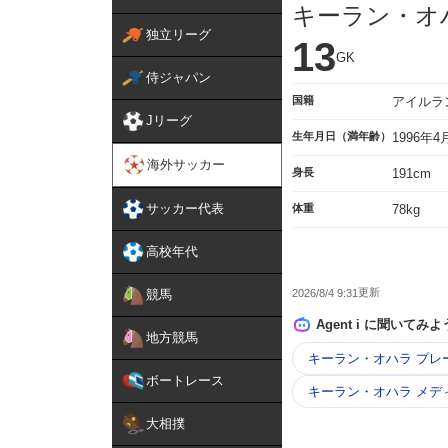
キーラン・オ
独立リーグ
13
GK
侍ジャパン
国籍
アイルラ
Jリーグ
生年月日（満年齢）
1996年
海外サッカー
身長
191cm
サッカー代表
体重
78kg
高校年代
2026/8/4 9:31
競馬
Agent i に聞いてみよ
地方競馬
キーラン・オハラ プレ
ボートレース
キーラン・オハラ メデ
大相撲