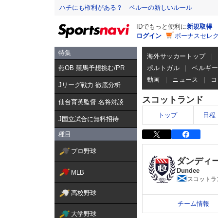
ハチにも権利がある？ ペルーの新しいルール
IDでもっと便利に
新規取得
ログイン
ボーナスセレク
特集
海外サッカートップ
燕OB 競馬予想挑む/PR
ポルトガル
ベルギ
動画
ニュース
コ
Jリーグ戦力 徹底分析
スコットランド
仙台育英監督 名将対談
トップ
日程
J国立試合に無料招待
種目
プロ野球
ダンディー
Dundee
MLB
スコットラ
高校野球
チーム情報
大学野球