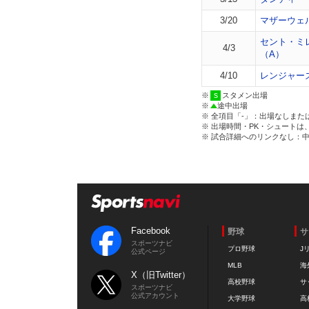
3/20
マザーウェ
セント・ミ
4/3
（A）
4/10
レンジャー
※
スタメン出場
※
途中出場
※ 全項目「-」：出場なしまた
※ 出場時間・PK・シュートは
※ 試合詳細へのリンクなし：
Facebook
野球
サ
スポーツナビ
プロ野球
J
公式ページ
MLB
海
X（旧Twitter）
高校野球
サ
スポーツナビ
公式アカウント
大学野球
高