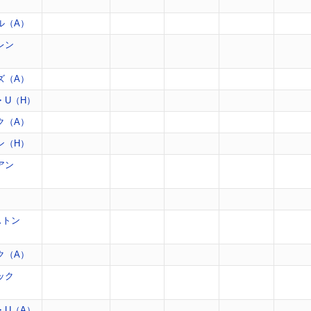
ル（A）
レン
ズ（A）
・U（H）
ク（A）
ン（H）
アン
）
ストン
ク（A）
ック
・U（A）