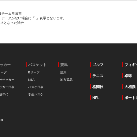
はチーム所属前
、データがない場合に「-」表示となります。
中止となった試合
ッカー
バスケット
競馬
ゴルフ
フィギ
リーグ
Bリーグ
競馬
テニス
卓球
外サッカー
NBA
地方競馬
格闘技
大相撲
ッカー代表
バスケ代表
校年代
学生バスケ
NFL
ボート
to