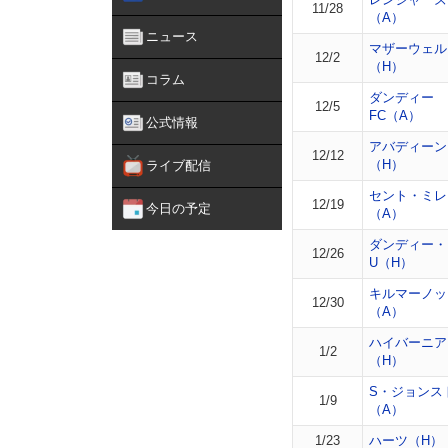
11/28
（A）
ニュース
マザーウェル
12/2
（H）
コラム
ダンディー
12/5
FC（A）
公式情報
アバディーン
12/12
（H）
ライブ配信
セント・ミレ
12/19
今日の予定
（A）
ダンディー・
12/26
U（H）
キルマーノッ
12/30
（A）
ハイバーニア
1/2
（H）
S・ジョンス
1/9
（A）
1/23
ハーツ（H）