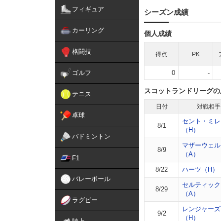
フィギュア
シーズン成績
カーリング
個人成績
格闘技
得点
PK
ゴルフ
0
-
スコットランドリーグの
テニス
日付
対戦相手
卓球
セント・ミレ
8/1
（H）
バドミントン
マザーウェル
8/9
（A）
F1
8/22
ハーツ（H）
バレーボール
セルティック
8/29
（A）
ラグビー
レンジャーズ
9/2
（H）