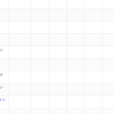
ン
ク
ン
トン