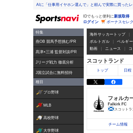
AIに「仕事用イヤホン選んで」と頼んで実際に買った
IDでもっと便利に
新規取得
ログイン
ボーナスセレク
特集
海外サッカートップ
燕OB 競馬予想挑む/PR
ポルトガル
ベルギ
動画
ニュース
コ
髙津×三浦 監督対談/PR
スコットランド
Jリーグ戦力 徹底分析
トップ
日程
J国立試合に無料招待
種目
プロ野球
フォルカ
Falkirk FC
MLB
スコットラ
高校野球
チーム情報
大学野球