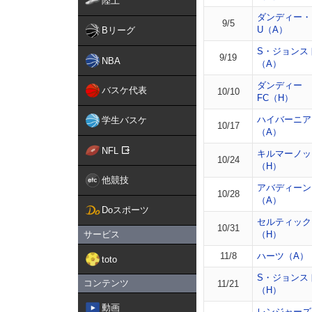
陸上
ダンディー・
9/5
U（A）
Bリーグ
S・ジョンス
9/19
NBA
（A）
ダンディー
バスケ代表
10/10
FC（H）
ハイバーニア
学生バスケ
10/17
（A）
NFL
キルマーノッ
10/24
（H）
他競技
アバディーン
10/28
（A）
Doスポーツ
セルティック
10/31
サービス
（H）
11/8
ハーツ（A）
toto
S・ジョンス
コンテンツ
11/21
（H）
動画
レンジャーズ