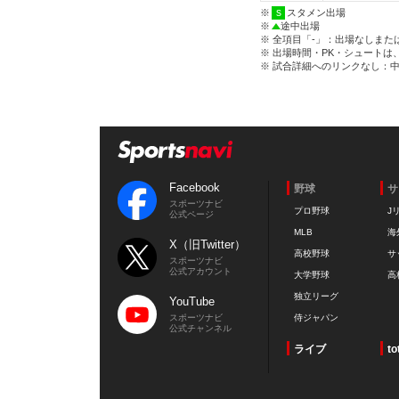
※
スタメン出場
※
途中出場
※ 全項目「-」：出場なしまた
※ 出場時間・PK・シュートは
※ 試合詳細へのリンクなし：
Facebook
野球
サ
スポーツナビ
プロ野球
J
公式ページ
MLB
海
X（旧Twitter）
高校野球
サ
スポーツナビ
公式アカウント
大学野球
高
独立リーグ
YouTube
スポーツナビ
侍ジャパン
公式チャンネル
ライブ
to