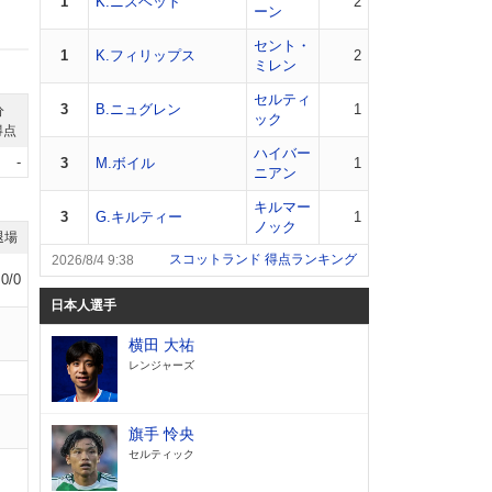
1
K.ニスベット
2
ーン
セント・
1
K.フィリップス
2
ミレン
セルティ
3
B.ニュグレン
1
分
ック
得点
ハイバー
-
3
M.ボイル
1
ニアン
キルマー
3
G.キルティー
1
ノック
退場
スコットランド 得点ランキング
2026/8/4 9:38
0/0
日本人選手
横田 大祐
レンジャーズ
旗手 怜央
セルティック