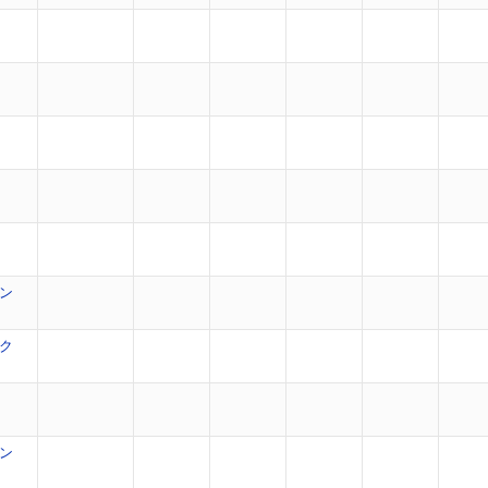
ン
ク
ン