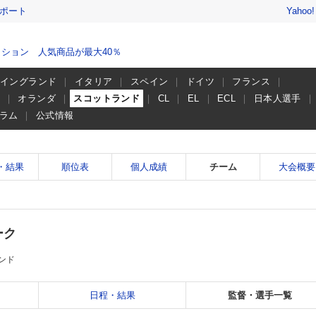
レポート
Yahoo
ション 人気商品が最大40％
イングランド
イタリア
スペイン
ドイツ
フランス
ー
オランダ
スコットランド
CL
EL
ECL
日本人選手
ラム
公式情報
・結果
順位表
個人成績
チーム
大会概要
ーク
ンド
日程・結果
監督・選手一覧