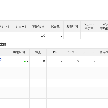
シュート
90
アシスト
シュート
警告/退場
試合数
出場時間
決定率
平均
-
-
0/0
1
-
-
成績
出場時間
得点
PK
アシスト
シュート
警告/
ン
-
0
-
0
-
途中出場