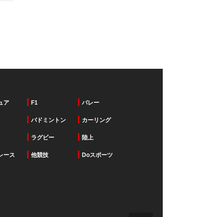
ュア
F1
バレー
バドミントン
カーリング
ラグビー
陸上
レース
他競技
Doスポーツ