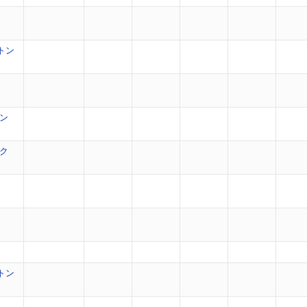
トン
ン
ク
トン