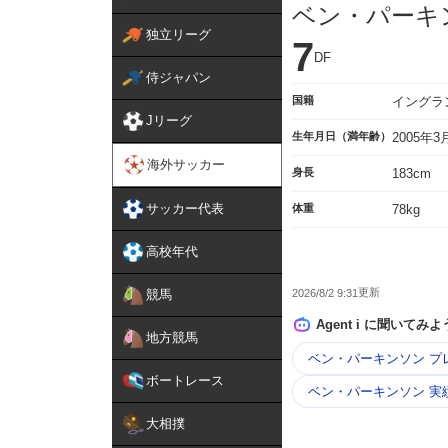
ベン・パーキ
独立リーグ
7
DF
侍ジャパン
国籍
イングラ
Jリーグ
生年月日（満年齢）
2005年
海外サッカー
身長
183cm
サッカー代表
体重
78kg
高校年代
2026/8/2 9:31
競馬
Agent i に聞いてみよ
地方競馬
ベン・パーキンソン プ
ボートレース
ベン・パーキンソン 実
大相撲