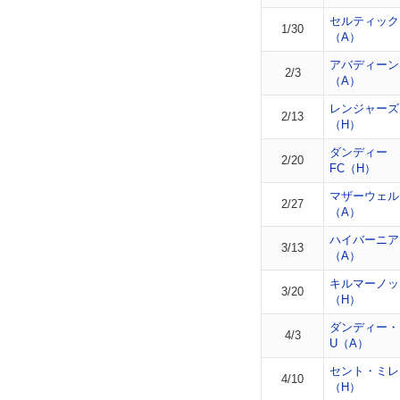
セルティック
1/30
（A）
アバディーン
2/3
（A）
レンジャーズ
2/13
（H）
ダンディー
2/20
FC（H）
マザーウェル
2/27
（A）
ハイバーニア
3/13
（A）
キルマーノッ
3/20
（H）
ダンディー・
4/3
U（A）
セント・ミレ
4/10
（H）