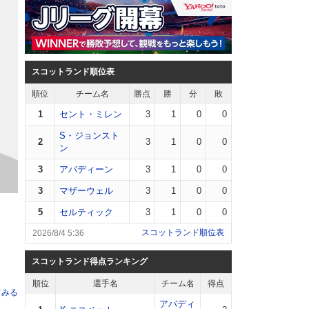
スコットランド順位表
順位
チーム名
勝点
勝
分
敗
1
セント・ミレン
3
1
0
0
S・ジョンスト
2
3
1
0
0
ン
3
アバディーン
3
1
0
0
3
マザーウェル
3
1
0
0
5
セルティック
3
1
0
0
スコットランド順位表
2026/8/4 5:36
スコットランド得点ランキング
順位
選手名
チーム名
得点
てみる
アバディ