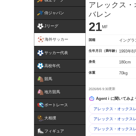
アレックス・
バレン
侍ジャパン
21
Jリーグ
MF
海外サッカー
国籍
イングラ
生年月日（満年齢）
1993年
サッカー代表
身長
180cm
高校年代
体重
70kg
競馬
2026/8/6 9:30
地方競馬
Agent i に聞いてみよ
ボートレース
アレックス・オックスレ
大相撲
アレックス・オックスレ
アレックス・オックスレ
フィギュア