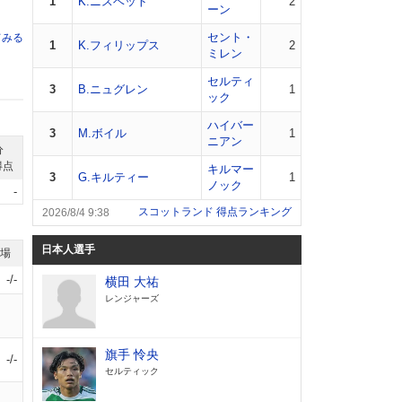
1
K.ニスベット
2
ーン
セント・
てみる
1
K.フィリップス
2
ミレン
セルティ
3
B.ニュグレン
1
ック
ハイバー
3
M.ボイル
1
ニアン
分
得点
キルマー
3
G.キルティー
1
ノック
-
スコットランド 得点ランキング
2026/8/4 9:38
日本人選手
退場
-/-
横田 大祐
レンジャーズ
旗手 怜央
-/-
セルティック