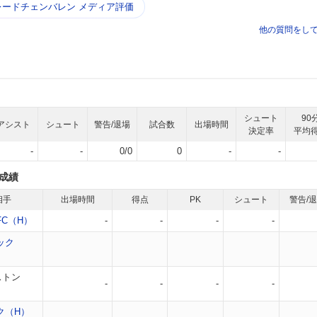
ードチェンバレン メディア評価
他の質問をし
シュート
90
アシスト
シュート
警告/退場
試合数
出場時間
決定率
平均
-
-
0/0
0
-
-
成績
相手
出場時間
得点
PK
シュート
警告/
C（H）
-
-
-
-
ック
ストン
-
-
-
-
ク（H）