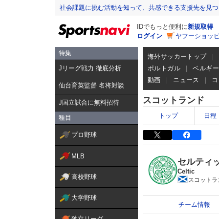
社会課題に挑む活動を知って、共感できる支援先を見つ
IDでもっと便利に
新規取得
ログイン
ヤフーショッピ
特集
海外サッカートップ
Jリーグ戦力 徹底分析
ポルトガル
ベルギ
動画
ニュース
コ
仙台育英監督 名将対談
スコットランド
J国立試合に無料招待
トップ
日程
種目
プロ野球
MLB
セルティ
Celtic
高校野球
スコットラ
大学野球
チーム情報
独立リーグ