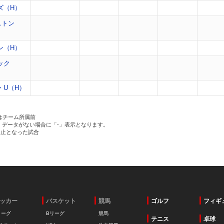
ズ（H）
ストン
ン（H）
ック
・U（H）
はチーム所属前
、データがない場合に「-」表示となります。
中止となった試合
ッカー
バスケット
競馬
ゴルフ
フィギ
リーグ
Bリーグ
競馬
テニス
卓球