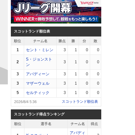
スコットランド順位表
順位
チーム名
勝点
勝
分
敗
1
セント・ミレン
3
1
0
0
S・ジョンスト
2
3
1
0
0
ン
3
アバディーン
3
1
0
0
3
マザーウェル
3
1
0
0
5
セルティック
3
1
0
0
スコットランド順位表
2026/8/4 5:36
スコットランド得点ランキング
順位
選手名
チーム名
得点
アバディ