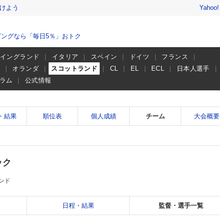
けよう
Yahoo
ングなら「毎日5％」おトク
イングランド
イタリア
スペイン
ドイツ
フランス
ー
オランダ
スコットランド
CL
EL
ECL
日本人選手
ラム
公式情報
・結果
順位表
個人成績
チーム
大会概要
ック
ンド
日程・結果
監督・選手一覧