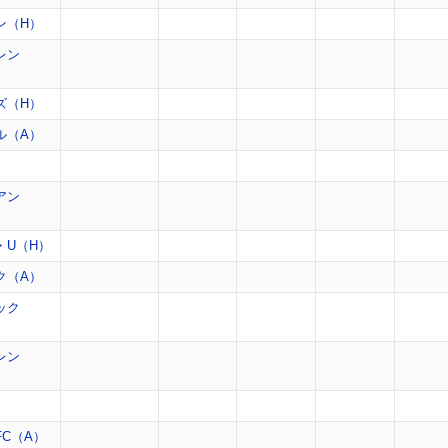
ン（H）
レン
ズ（H）
ル（A）
）
アン
・U（H）
ク（A）
ック
レン
）
C（A）