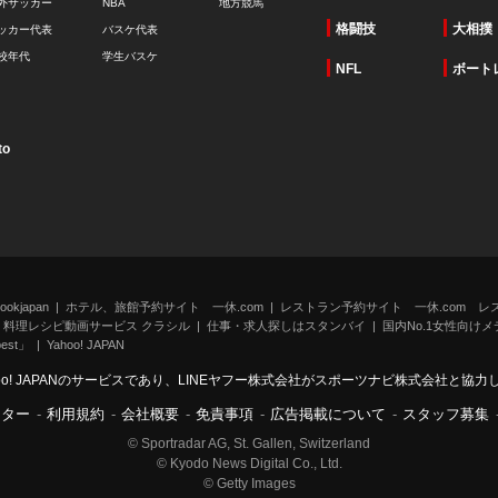
外サッカー
NBA
地方競馬
格闘技
大相撲
ッカー代表
バスケ代表
校年代
学生バスケ
NFL
ボート
to
kjapan
ホテル、旅館予約サイト 一休.com
レストラン予約サイト 一休.com レ
料理レシピ動画サービス クラシル
仕事・求人探しはスタンバイ
国内No.1女性向けメデ
st」
Yahoo! JAPAN
oo! JAPANのサービスであり、LINEヤフー株式会社がスポーツナビ株式会社と協
ンター
-
利用規約
-
会社概要
-
免責事項
-
広告掲載について
-
スタッフ募集
© Sportradar AG, St. Gallen, Switzerland
© Kyodo News Digital Co., Ltd.
© Getty Images