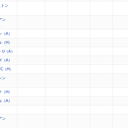
ストン
アン
ン（A）
ル（H）
・U（A）
ズ（A）
C（H）
レン
ク（H）
ル（A）
）
アン