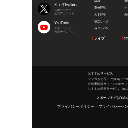
MLB
海
X（旧Twitter）
高校野球
サ
スポーツナビ
公式アカウント
大学野球
高
独立リーグ
YouTube
スポーツナビ
侍ジャパン
公式チャンネル
ライブ
to
おすすめサービス
マンガもお得にPayPayで eboo
自動車情報サイトcarview!
おすすめ情報サービス「mybe
スポーツナビはYah
プライバシーポリシー
-
プライバシーセ