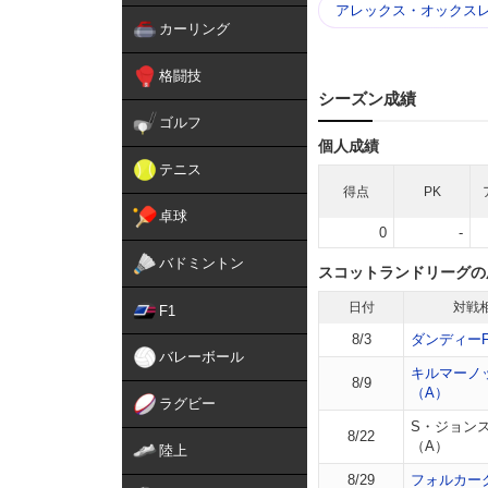
アレックス・オックスレ
カーリング
格闘技
シーズン成績
ゴルフ
個人成績
テニス
得点
PK
卓球
0
-
バドミントン
スコットランドリーグの
日付
対戦
F1
8/3
ダンディーF
バレーボール
キルマーノ
8/9
（A）
ラグビー
S・ジョン
8/22
（A）
陸上
8/29
フォルカー