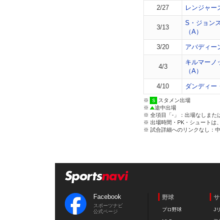
2/27
レンジャー
S・ジョン
3/13
（A）
3/20
アバディー
キルマーノ
4/3
（A）
4/10
ダンディー
※
スタメン出場
※
途中出場
※ 全項目「-」：出場なしまた
※ 出場時間・PK・シュートは
※ 試合詳細へのリンクなし：
Facebook
野球
サ
スポーツナビ
プロ野球
J
公式ページ