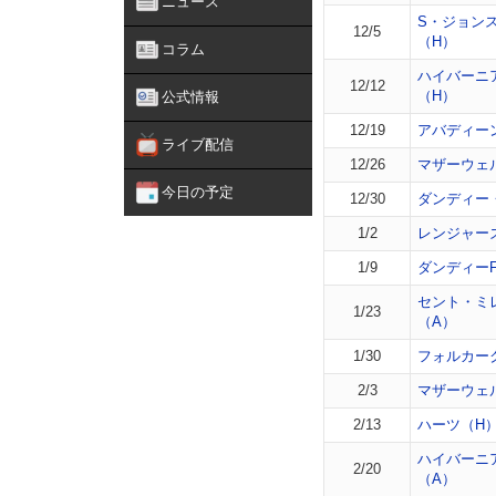
ニュース
S・ジョン
12/5
（H）
コラム
ハイバーニ
12/12
（H）
公式情報
12/19
アバディー
ライブ配信
12/26
マザーウェ
今日の予定
12/30
ダンディー
1/2
レンジャー
1/9
ダンディーF
セント・ミ
1/23
（A）
1/30
フォルカー
2/3
マザーウェ
2/13
ハーツ（H
ハイバーニ
2/20
（A）