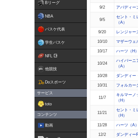
Bリーグ
9/2
アバディー
NBA
セント・ミ
9/5
（A）
バスケ代表
9/20
レンジャー
10/10
マザーウェ
学生バスケ
10/17
ハーツ（H
NFL
ハイバーニ
10/24
（A）
他競技
10/28
ダンディー
Doスポーツ
10/31
フォルカー
サービス
キルマーノ
11/7
（H）
toto
セント・ミ
11/21
コンテンツ
（H）
11/28
ハーツ（A
動画
12/2
ダンディーF