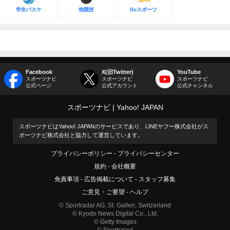
学生バスケ
他競技
Doスポーツ
Facebook
X(旧Twitter)
YouTube
スポーツナビ
スポーツナビ
スポーツナビ
公式ページ
公式アカウント
公式チャンネル
スポーツナビ
Yahoo! JAPAN
スポーツナビはYahoo! JAPANのサービスであり、LINEヤフー株式会社がス
ポーツナビ株式会社と協力して運営しています。
プライバシーポリシー
プライバシーセンター
規約
会社概要
免責事項
広告掲載について
スタッフ募集
ご意見・ご要望
ヘルプ
© Sportradar AG, St. Gallen, Switzerland
© Kyodo News Digital Co., Ltd.
© Getty Images