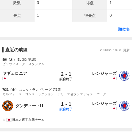
敗数
0
得点
1
失点
1
得失点
0
順位表
直近の成績
2026/8/9 10:08
8/6（木）
EL 3次 第1戦
ビャウィストク・スタジアム
ヤギェロニア
レンジャーズ
-
2
1
試合終了
7/31（金）
スコットランドリーグ 第1節
カルフォース・コンストラクション・アリーナ@タンナディス・パーク
レンジャーズ
-
1
1
ダンディー・U
試合終了
※
日本人選手在籍チーム