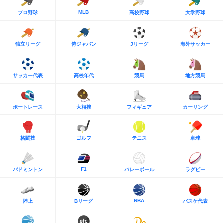
MLB
プロ野球
高校野球
大学野球
独立リーグ
侍ジャパン
Jリーグ
海外サッカー
サッカー代表
高校年代
競馬
地方競馬
ボートレース
大相撲
フィギュア
カーリング
格闘技
ゴルフ
テニス
卓球
F1
バドミントン
バレーボール
ラグビー
NBA
陸上
Bリーグ
バスケ代表