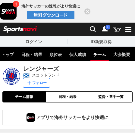
海外サッカーの速報がより快適に
閉じる
スポーツナビ
検索
通知
i
ログイン
ID新規取得
トップ
日程・結果
順位表
個人成績
チーム
大会概要
レンジャーズ
スコットランド
フォロー
チーム情報
日程・結果
監督・選手一覧
アプリで海外サッカーをより快適に