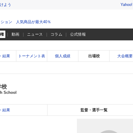
けよう
Yahoo
ション 人気商品が最大40％
手権
動画
ニュース
コラム
公式情報
・結果
トーナメント表
個人成績
出場校
大会概要
学校
gh School
・結果
監督・選手一覧