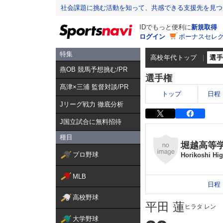
社会課題に挑む活動を知って、共感できる支援先を見つ
IDでもっと便利に
新規取得
ログイン
ボーナスセレク
特集
高校年代トップ
選
燕OB 競馬予想挑む/PR
選手権
髙津×三浦 監督対談/PR
トップ
日程
Jリーグ戦力 徹底分析
J国立試合に無料招待
種目
堀越高等
プロ野球
Horikoshi Hi
MLB
日程
高校野球
平田 蓮
ヒラタ レン
大学野球