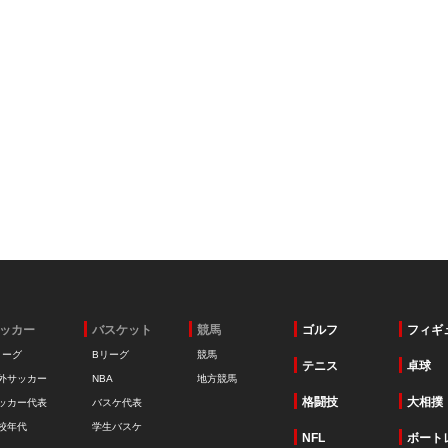
ッカー
バスケット
競馬
ゴルフ
フィギ
リーグ
Bリーグ
競馬
テニス
卓球
外サッカー
NBA
地方競馬
格闘技
大相撲
ッカー代表
バスケ代表
校年代
学生バスケ
NFL
ボート