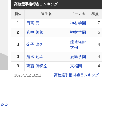
高校選手権得点ランキング
順位
選手名
チーム名
得点
1
日高 元
神村学園
7
2
倉中 悠駕
神村学園
6
流通経済
3
金子 琉久
4
大柏
3
清水 朔玖
鹿島学園
4
3
齊藤 琉稀空
東福岡
4
高校選手権 得点ランキング
2026/1/12 16:51
てみる