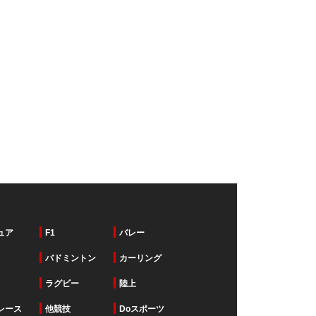
ュア
F1
バレー
バドミントン
カーリング
ラグビー
陸上
レース
他競技
Doスポーツ