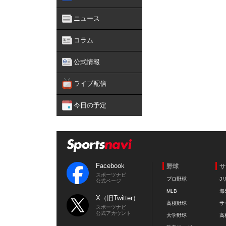
ニュース
コラム
公式情報
ライブ配信
今日の予定
Facebook
野球
サ
スポーツナビ
プロ野球
J
公式ページ
MLB
海
X（旧Twitter）
高校野球
サ
スポーツナビ
公式アカウント
大学野球
高