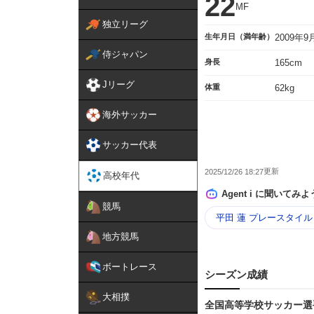
22
MF
独立リーグ
生年月日（満年齢）
2009年
侍ジャパン
身長
165cm
Jリーグ
体重
62kg
海外サッカー
サッカー代表
2025/12/26 18:27
高校年代
Agent i に聞いてみよ
競馬
平田 蓮 プレースタイル
地方競馬
ボートレース
シーズン成績
大相撲
全国高等学校サッカー選