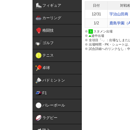
フィギュア
日付
対戦
12/31
宇治山田商
カーリング
1/2
鹿島学園（
格闘技
※
スタメン出場
※
途中出場
※ 全項目「-」：出場なしまた
ゴルフ
※ 出場時間・PK・シュートは
※ 試合詳細へのリンクなし：
テニス
卓球
バドミントン
F1
バレーボール
ラグビー