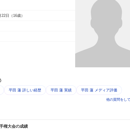
9月22日（16歳）
う
平田 蓮 詳しい経歴
平田 蓮 実績
平田 蓮 メディア評価
他の質問をし
手権大会の成績