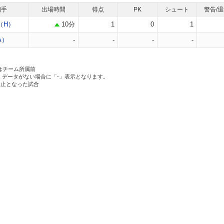
相手
出場時間
得点
PK
シュート
警告/
（H）
10分
1
0
1
途中出場
A）
-
-
-
-
はチーム所属前
、データがない場合に「-」表示となります。
中止となった試合