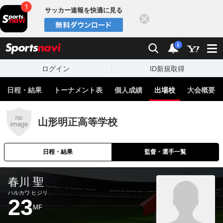
サッカー速報を快適に見る
閉じる
スポーツナビ
検索
通知
i
ログイン
ID新規取得
日程・結果
トーナメント表
個人成績
出場校
大会概要
山形明正高等学校
日程・結果
監督・選手一覧
春川 聖
ハルカワ ヒジリ
23
MF