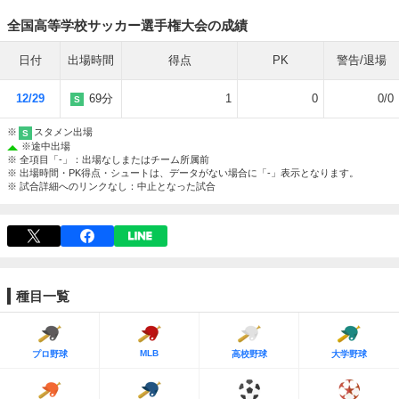
全国高等学校サッカー選手権大会の成績
日付
出場時間
得点
PK
警告/退場
12/29
69分
1
0
0/0
S
※
スタメン出場
S
※
途中出場
※ 全項目「-」：出場なしまたはチーム所属前
※ 出場時間・PK得点・シュートは、データがない場合に「-」表示となります。
※ 試合詳細へのリンクなし：中止となった試合
種目一覧
MLB
プロ野球
高校野球
大学野球