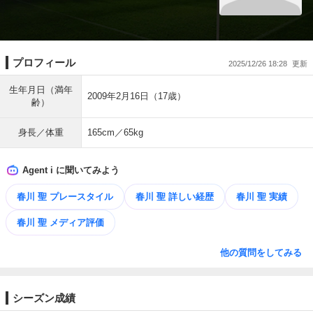
プロフィール
2025/12/26 18:28
生年月日（満年
2009年2月16日（17歳）
齢）
身長／体重
165cm／65kg
Agent i に聞いてみよう
春川 聖 プレースタイル
春川 聖 詳しい経歴
春川 聖 実績
春川 聖 メディア評価
他の質問をしてみる
シーズン成績