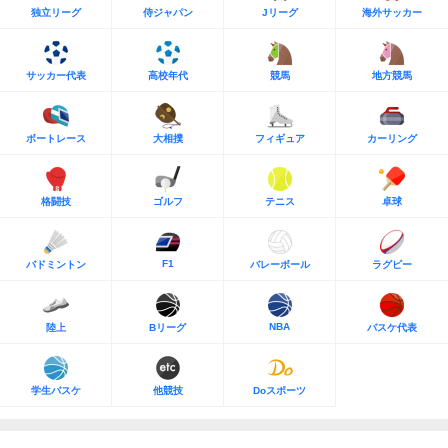
独立リーグ
侍ジャパン
Jリーグ
海外サッカー
サッカー代表
高校年代
競馬
地方競馬
ボートレース
大相撲
フィギュア
カーリング
格闘技
ゴルフ
テニス
卓球
F1
バドミントン
バレーボール
ラグビー
NBA
陸上
Bリーグ
バスケ代表
学生バスケ
他競技
Doスポーツ