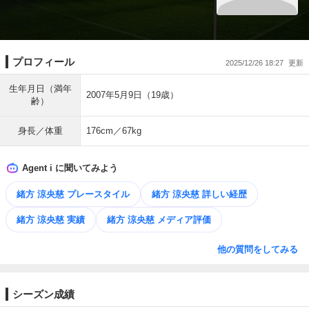
プロフィール
2025/12/26 18:27
生年月日（満年
2007年5月9日（19歳）
齢）
身長／体重
176cm／67kg
Agent i に聞いてみよう
緒方 涼央慈 プレースタイル
緒方 涼央慈 詳しい経歴
緒方 涼央慈 実績
緒方 涼央慈 メディア評価
他の質問をしてみる
シーズン成績