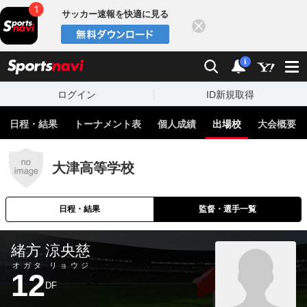
サッカー速報を快適に見る
閉じる
スポーツナビ
検索
通知
i
ログイン
ID新規取得
日程・結果
トーナメント表
個人成績
出場校
大会概要
大津高等学校
日程・結果
監督・選手一覧
緒方 涼央慈
オガタ リョウジ
12
DF