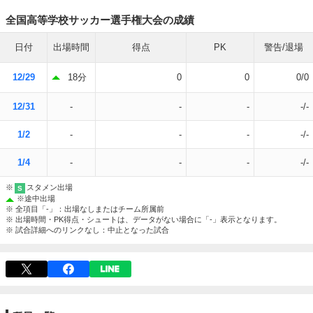
全国高等学校サッカー選手権大会の成績
日付
出場時間
得点
PK
警告/退場
12/29
18分
0
0
0/0
12/31
-
-
-
-/-
1/2
-
-
-
-/-
1/4
-
-
-
-/-
※
スタメン出場
S
※
途中出場
※ 全項目「-」：出場なしまたはチーム所属前
※ 出場時間・PK得点・シュートは、データがない場合に「-」表示となります。
※ 試合詳細へのリンクなし：中止となった試合