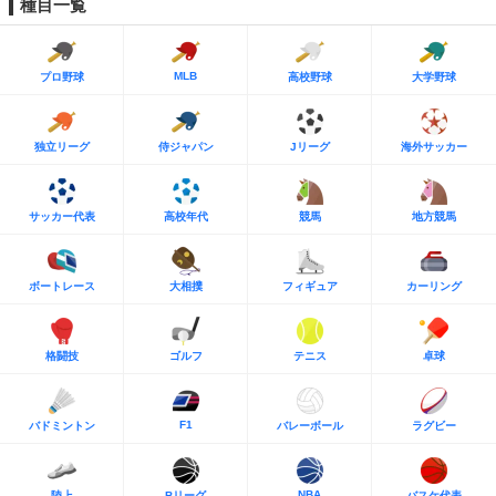
種目一覧
MLB
プロ野球
高校野球
大学野球
独立リーグ
侍ジャパン
Jリーグ
海外サッカー
サッカー代表
高校年代
競馬
地方競馬
ボートレース
大相撲
フィギュア
カーリング
格闘技
ゴルフ
テニス
卓球
F1
バドミントン
バレーボール
ラグビー
NBA
陸上
Bリーグ
バスケ代表