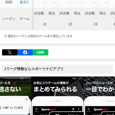
2026
東京V
-
-
-
-
-
-
試合数
得点
試合数
得点
試合数
得点
試
シーズン
チーム
J1
J2
J3
※ 過去のシーズンも現在のチーム名で表記しています
Jリーグ情報ならスポーツナビアプリ