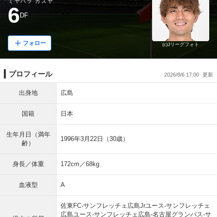
ミヤハラ カズヤ
6
DF
フォロー
(c)Jリーグフォト
プロフィール
2026/8/6 17:00
出身地
広島
国籍
日本
生年月日（満年
1996年3月22日（30歳）
齢）
身長／体重
172cm／68kg
血液型
A
佐東FC-サンフレッチェ広島Jrユース-サンフレッチェ
広島ユース-サンフレッチェ広島-名古屋グランパス-サ