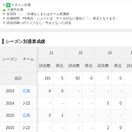
※
スタメン出場
S
※
途中出場
※ 全項目「-」：出場なしまたはチーム所属前
※ 出場時間・PK得点・シュートは、データがない場合に「-」表示となります。
※ 試合詳細へのリンクなし：中止となった試合
シーズン別通算成績
J1
J2
J3
シーズン
チーム
試合数
得点
試合数
得点
試合数
得点
試
合計
191
5
82
0
7
0
2014
広島
4
0
-
-
-
-
2014
J-22
-
-
-
-
5
0
2015
広島
3
1
-
-
-
-
2015
J-22
-
-
-
-
2
0