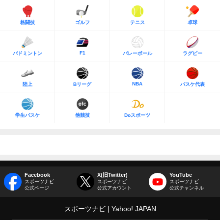
格闘技
ゴルフ
テニス
卓球
F1
バドミントン
バレーボール
ラグビー
NBA
陸上
Bリーグ
バスケ代表
学生バスケ
他競技
Doスポーツ
Facebook
X(旧Twitter)
YouTube
スポーツナビ
スポーツナビ
スポーツナビ
公式ページ
公式アカウント
公式チャンネル
スポーツナビ
Yahoo! JAPAN