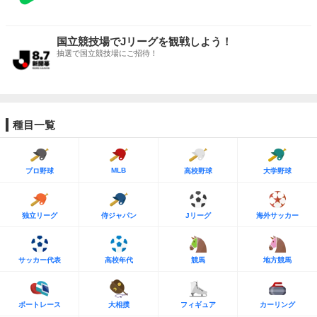
国立競技場でJリーグを観戦しよう！
抽選で国立競技場にご招待！
種目一覧
MLB
プロ野球
高校野球
大学野球
独立リーグ
侍ジャパン
Jリーグ
海外サッカー
サッカー代表
高校年代
競馬
地方競馬
ボートレース
大相撲
フィギュア
カーリング