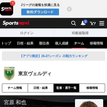
Jリーグの速報を快適に見る
閉じる
スポーツナビ
検索
通知
i
ログイン
ID新規取得
トップ
日程・結果
順位表
個人成績
チーム
移籍情報
【アプリ限定】26-27シーズン J1戦力ランキング
東京ヴェルディ
チーム情報
日程・結果
監督・選手一覧
移籍情報
宮原 和也