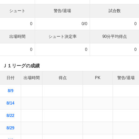
シュート
警告/退場
試合数
0
0/0
0
出場時間
シュート決定率
90分平均得点
0
0
0
Ｊ１リーグの成績
日付
出場時間
得点
PK
警告/退場
8/9
8/14
8/22
8/29