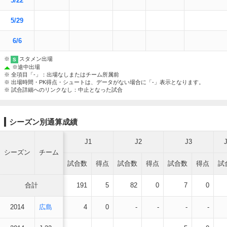
5/22
5/29
6/6
※
スタメン出場
S
※
途中出場
※ 全項目「-」：出場なしまたはチーム所属前
※ 出場時間・PK得点・シュートは、データがない場合に「-」表示となります。
※ 試合詳細へのリンクなし：中止となった試合
シーズン別通算成績
J1
J2
J3
シーズン
チーム
試合数
得点
試合数
得点
試合数
得点
試
合計
191
5
82
0
7
0
2014
広島
4
0
-
-
-
-