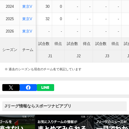
2024
東京V
30
0
-
-
-
-
2025
東京V
32
0
-
-
-
-
2026
東京V
-
-
-
-
-
-
試合数
得点
試合数
得点
試合数
得点
試
シーズン
チーム
J1
J2
J3
※ 過去のシーズンも現在のチーム名で表記しています
Jリーグ情報ならスポーツナビアプリ