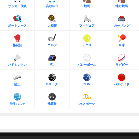
サッカー代表
高校年代
競馬
地方競馬
ボートレース
大相撲
フィギュア
カーリング
格闘技
ゴルフ
テニス
卓球
F1
バドミントン
バレーボール
ラグビー
NBA
陸上
Bリーグ
バスケ代表
学生バスケ
他競技
Doスポーツ