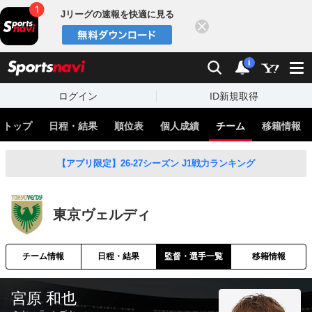
Jリーグの速報を快適に見る
閉じる
スポーツナビ
検索
通知
i
ログイン
ID新規取得
トップ
日程・結果
順位表
個人成績
チーム
移籍情報
【アプリ限定】26-27シーズン J1戦力ランキング
東京ヴェルディ
チーム情報
日程・結果
監督・選手一覧
移籍情報
宮原 和也