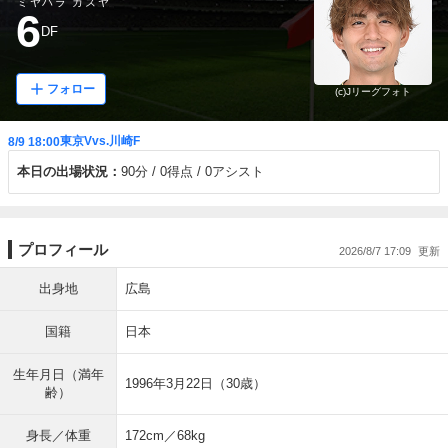
ミヤハラ カズヤ
6
DF
フォロー
(c)Jリーグフォト
東京Vvs.川崎F
8/9 18:00
本日の出場状況：
90分
0得点
0アシスト
プロフィール
2026/8/7 17:09
出身地
広島
国籍
日本
生年月日（満年
1996年3月22日（30歳）
齢）
身長／体重
172cm／68kg