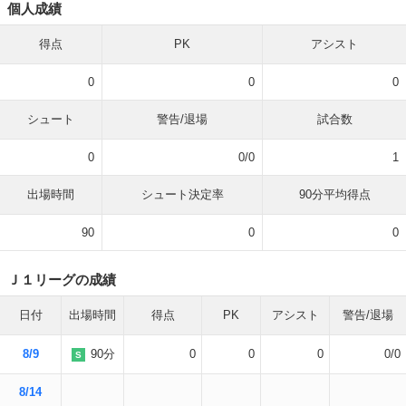
個人成績
得点
PK
アシスト
0
0
0
シュート
警告/退場
試合数
0
0/0
1
出場時間
シュート決定率
90分平均得点
90
0
0
Ｊ１リーグの成績
日付
出場時間
得点
PK
アシスト
警告/退場
8/9
90分
0
0
0
0/0
S
8/14