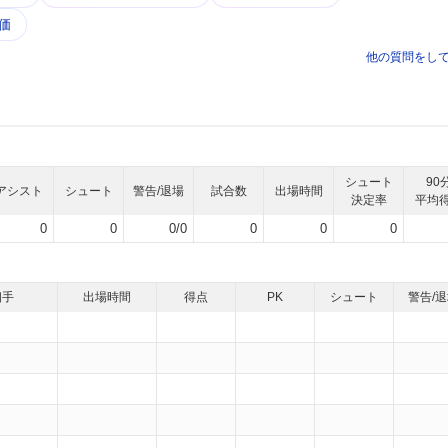
価
他の質問をし
シュート
90
アシスト
シュート
警告/退場
試合数
出場時間
決定率
平均
0
0
0/0
0
0
0
相手
出場時間
得点
PK
シュート
警告/