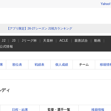
Yahoo
【アプリ限定】26-27シーズン J1戦力ランキング
J2
J3
Jリーグ杯
天皇杯
ACLE
親善試合
動画
公式情報
果
順位表
戦績表
個人成績
チーム
移籍情
ルディ
日程・結果
監督・選手一覧
移籍情報