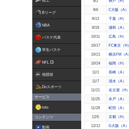
陸上
9/2
神戸（H）
9/6
C大阪（A）
Bリーグ
9/13
千葉（H）
NBA
9/19
浦和（A）
10/11
広島（H）
バスケ代表
10/17
FC東京（H
学生バスケ
10/21
横浜FM（A
NFL
10/24
福岡（H）
11/1
長崎（A）
他競技
11/7
清水（A）
Doスポーツ
11/21
名古屋（H
サービス
11/25
水戸（A）
toto
11/28
町田（A）
12/5
京都（H）
コンテンツ
12/12
G大阪（A）
動画