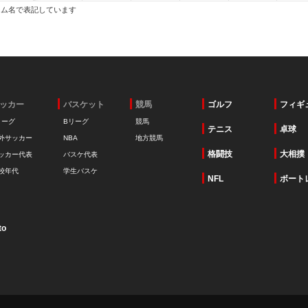
ーム名で表記しています
ッカー
バスケット
競馬
ゴルフ
フィギ
リーグ
Bリーグ
競馬
テニス
卓球
外サッカー
NBA
地方競馬
格闘技
大相撲
ッカー代表
バスケ代表
校年代
学生バスケ
NFL
ボート
to