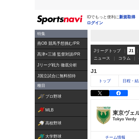
IDでもっと便利に
新規取得
ログイン
特集
燕OB 競馬予想挑む/PR
Jリーグトップ
J1
髙津×三浦 監督対談/PR
ニュース
コラム
Jリーグ戦力 徹底分析
J1
J国立試合に無料招待
トップ
日程・結
種目
プロ野球
MLB
東京ヴェ
Tokyo Verdy
高校野球
大学野球
チーム情報