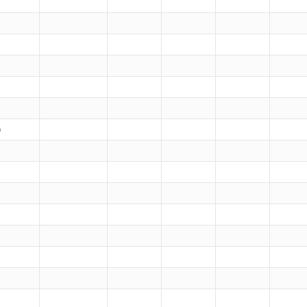
）
）
）