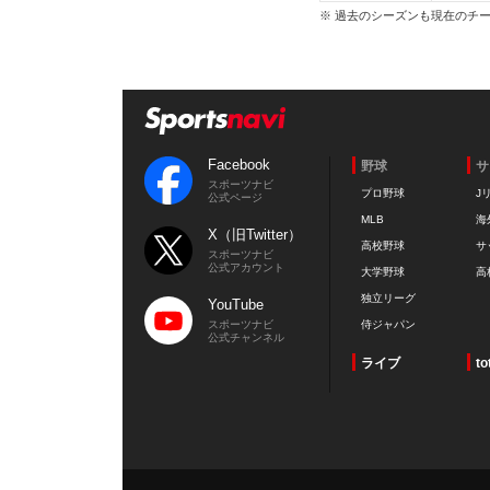
※ 過去のシーズンも現在のチ
Facebook
野球
サ
スポーツナビ
プロ野球
J
公式ページ
MLB
海
X（旧Twitter）
高校野球
サ
スポーツナビ
公式アカウント
大学野球
高
独立リーグ
YouTube
スポーツナビ
侍ジャパン
公式チャンネル
ライブ
to