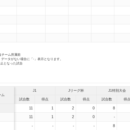
）
）
はチーム所属前
、データがない場合に「-」表示となります。
中止となった試合
J1
Jリーグ杯
J1特別大会
ーム
試合数
得点
試合数
得点
試合数
得
11
1
2
0
8
11
1
2
0
-
-
-
-
-
8