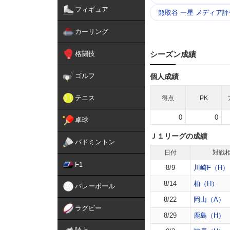
フィギュア
熊取谷 一星 メディア評
カーリング
格闘技
シーズン成績
ゴルフ
個人成績
テニス
得点
PK
0
0
卓球
Ｊ１リーグの成績
バドミントン
日付
対戦
F1
8/9
川崎F（H）
8/14
柏（H）
バレーボール
8/22
岡山（A）
ラグビー
8/29
鹿島（H）