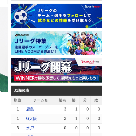
J1順位表
順位
チーム名
勝点
勝
分
敗
1
鹿島
3
1
0
0
1
G大阪
3
1
0
0
3
水戸
0
0
0
0