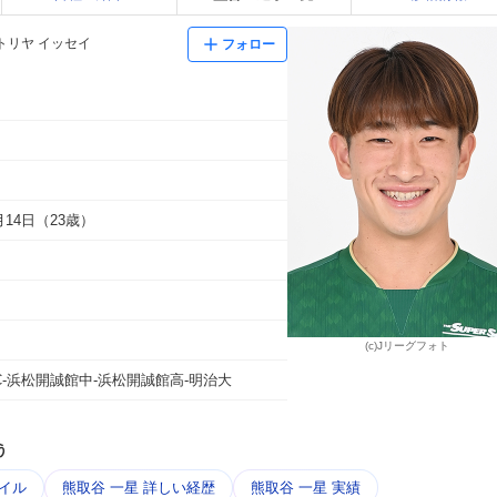
トリヤ イッセイ
フォロー
2月14日（23歳）
(c)Jリーグフォト
 FC-浜松開誠館中-浜松開誠館高-明治大
う
タイル
熊取谷 一星 詳しい経歴
熊取谷 一星 実績