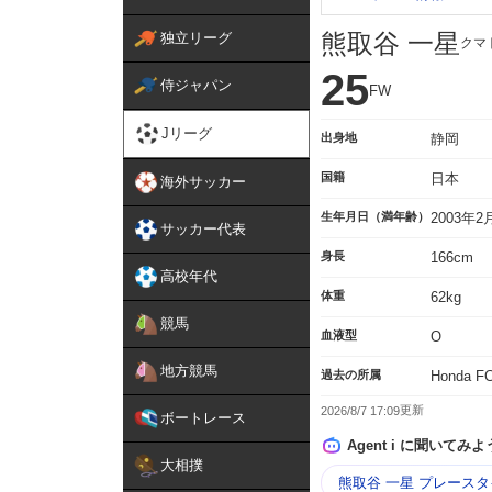
熊取谷 一星
独立リーグ
クマ
25
侍ジャパン
FW
Jリーグ
出身地
静岡
国籍
日本
海外サッカー
生年月日（満年齢）
2003年
サッカー代表
身長
166cm
高校年代
体重
62kg
競馬
血液型
O
地方競馬
過去の所属
Honda
2026/8/7 17:09
ボートレース
Agent i に聞いてみよ
大相撲
熊取谷 一星 プレース