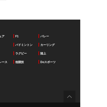
ュア
F1
バレー
バドミントン
カーリング
ラグビー
陸上
レース
他競技
Doスポーツ