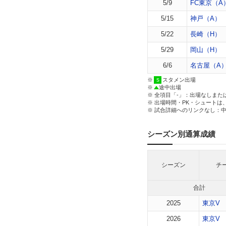
5/9
FC東京（A
5/15
神戸（A）
5/22
長崎（H）
5/29
岡山（H）
6/6
名古屋（A
※
スタメン出場
※
途中出場
※ 全項目「-」：出場なしまた
※ 出場時間・PK・シュートは
※ 試合詳細へのリンクなし：
シーズン別通算成績
シーズン
チ
合計
2025
東京V
2026
東京V