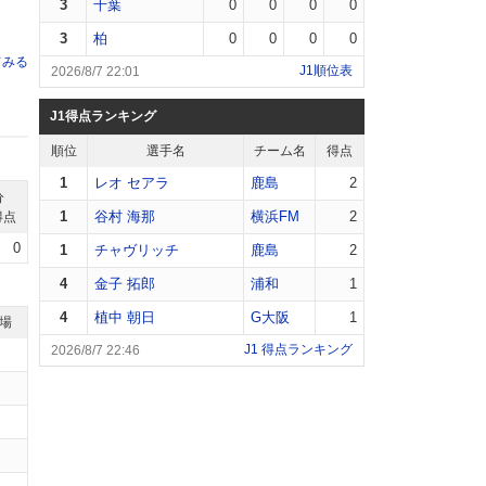
3
千葉
0
0
0
0
3
柏
0
0
0
0
てみる
J1順位表
2026/8/7 22:01
J1得点ランキング
順位
選手名
チーム名
得点
1
レオ セアラ
鹿島
2
分
1
谷村 海那
横浜FM
2
得点
0
1
チャヴリッチ
鹿島
2
4
金子 拓郎
浦和
1
4
植中 朝日
G大阪
1
退場
J1 得点ランキング
2026/8/7 22:46