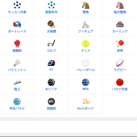
サッカー代表
高校年代
競馬
地方競馬
ボートレース
大相撲
フィギュア
カーリング
格闘技
ゴルフ
テニス
卓球
F1
バドミントン
バレーボール
ラグビー
NBA
陸上
Bリーグ
バスケ代表
学生バスケ
他競技
Doスポーツ