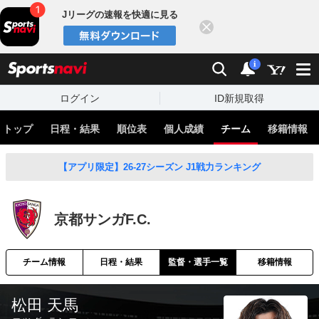
Jリーグの速報を快適に見る
閉じる
スポーツナビ
検索
通知
i
ログイン
ID新規取得
トップ
日程・結果
順位表
個人成績
チーム
移籍情報
【アプリ限定】26-27シーズン J1戦力ランキング
京都サンガF.C.
チーム情報
日程・結果
監督・選手一覧
移籍情報
松田 天馬