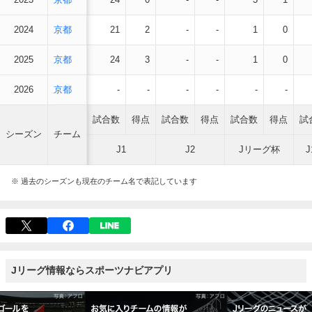
2024
京都
21
2
-
-
1
0
2025
京都
24
3
-
-
1
0
2026
京都
-
-
-
-
-
-
試合数
得点
試合数
得点
試合数
得点
試
シーズン
チーム
J1
J2
Jリーグ杯
※ 過去のシーズンも現在のチーム名で表記しています
Jリーグ情報ならスポーツナビアプリ