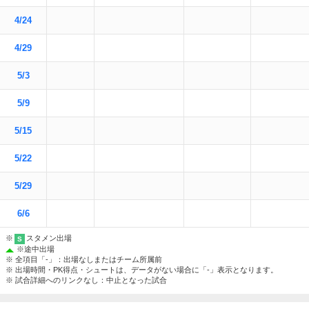
4/24
4/29
5/3
5/9
5/15
5/22
5/29
6/6
※
スタメン出場
S
※
途中出場
※ 全項目「-」：出場なしまたはチーム所属前
※ 出場時間・PK得点・シュートは、データがない場合に「-」表示となります。
※ 試合詳細へのリンクなし：中止となった試合