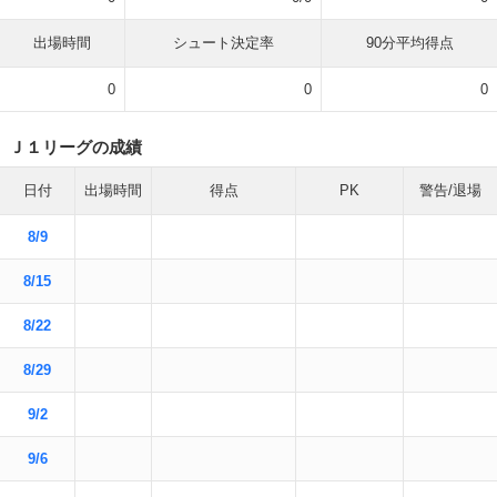
出場時間
シュート決定率
90分平均得点
0
0
0
Ｊ１リーグの成績
日付
出場時間
得点
PK
警告/退場
8/9
8/15
8/22
8/29
9/2
9/6