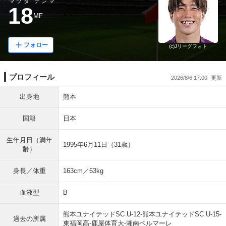
マツダ テンマ
18
MF
フォロー
(c)Jリーグフォト
プロフィール
2026/8/6 17:00
出身地
熊本
国籍
日本
生年月日（満年
1995年6月11日（31歳）
齢）
身長／体重
163cm／63kg
血液型
B
熊本ユナイテッドSC U-12-熊本ユナイテッドSC U-15-
過去の所属
東福岡高-鹿屋体育大-湘南ベルマーレ