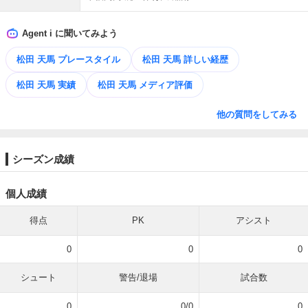
Agent i に聞いてみよう
松田 天馬 プレースタイル
松田 天馬 詳しい経歴
松田 天馬 実績
松田 天馬 メディア評価
他の質問をしてみる
シーズン成績
個人成績
得点
PK
アシスト
0
0
0
シュート
警告/退場
試合数
0
0/0
0