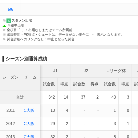
6/6
※
スタメン出場
S
※
途中出場
※ 全項目「-」：出場なしまたはチーム所属前
※ 出場時間・PK得点・シュートは、データがない場合に「-」表示となります。
※ 試合詳細へのリンクなし：中止となった試合
シーズン別通算成績
J1
J2
Jリーグ杯
シーズン
チーム
試合数
得点
試合数
得点
試合数
得点
合計
342
14
37
2
43
3
2011
C大阪
10
4
-
-
1
0
2012
C大阪
29
2
-
-
3
1
2013
C大阪
32
2
-
-
8
0