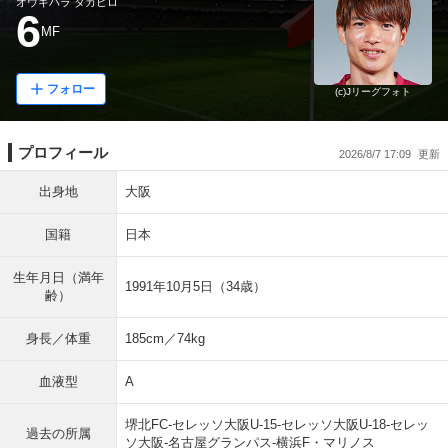
オウギハラ タカヒロ
6
MF
フォロー
(c)Jリーグフォト
プロフィール
2026/8/7 17:09
出身地
大阪
国籍
日本
生年月日（満年
1991年10月5日（34歳）
齢）
身長／体重
185cm／74kg
血液型
A
堺北FC-セレッソ大阪U-15-セレッソ大阪U-18-セレッ
過去の所属
ソ大阪-名古屋グランパス-横浜F・マリノス