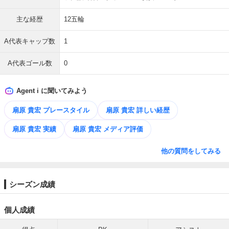
主な経歴
12五輪
A代表キャップ数
1
A代表ゴール数
0
Agent i に聞いてみよう
扇原 貴宏 プレースタイル
扇原 貴宏 詳しい経歴
扇原 貴宏 実績
扇原 貴宏 メディア評価
他の質問をしてみる
シーズン成績
個人成績