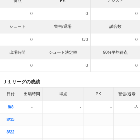
得点
PK
アシスト
0
0
0
シュート
警告/退場
試合数
0
0/0
0
出場時間
シュート決定率
90分平均得点
0
0
0
Ｊ１リーグの成績
日付
出場時間
得点
PK
警告/退場
8/8
-
-
-
-/-
8/15
8/22