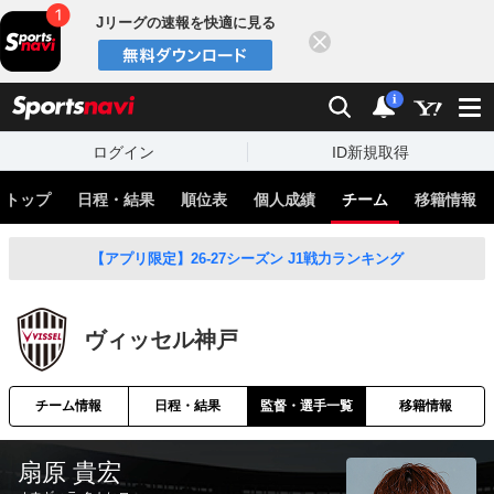
Jリーグの速報を快適に見る
閉じる
スポーツナビ
検索
通知
i
ログイン
ID新規取得
トップ
日程・結果
順位表
個人成績
チーム
移籍情報
【アプリ限定】26-27シーズン J1戦力ランキング
ヴィッセル神戸
チーム情報
日程・結果
監督・選手一覧
移籍情報
扇原 貴宏