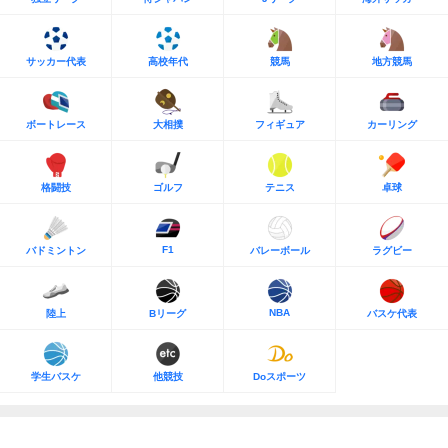
サッカー代表
高校年代
競馬
地方競馬
ボートレース
大相撲
フィギュア
カーリング
格闘技
ゴルフ
テニス
卓球
F1
バドミントン
バレーボール
ラグビー
NBA
陸上
Bリーグ
バスケ代表
学生バスケ
他競技
Doスポーツ