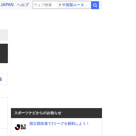
! JAPAN
ヘルプ
中国製ルーター20機種
検索
報
スポーツナビからのお知らせ
国立競技場でJリーグを観戦しよう！