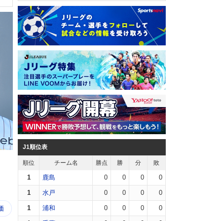
J1順位表
順位
チーム名
勝点
勝
分
敗
1
鹿島
0
0
0
0
1
水戸
0
0
0
0
1
浦和
0
0
0
0
価