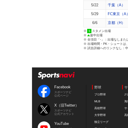
5/22
千葉（A）
5/29
FC東京（A
6/6
京都（H）
※
スタメン出場
※
途中出場
※ 全項目「-」：出場なしまた
※ 出場時間・PK・シュートは
※ 試合詳細へのリンクなし：
Facebook
野球
サ
スポーツナビ
プロ野球
J
公式ページ
MLB
海
X（旧Twitter）
高校野球
サ
スポーツナビ
公式アカウント
大学野球
高
独立リーグ
YouTube