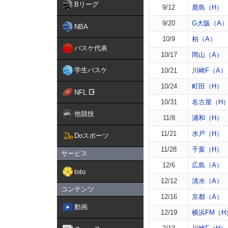
Bリーグ
9/12
鹿島（H）
9/20
G大阪（A）
NBA
10/9
柏（A）
バスケ代表
10/17
岡山（A）
学生バスケ
10/21
川崎F（A）
10/24
町田（H）
NFL
10/31
名古屋（H
他競技
11/8
浦和（H）
11/21
水戸（H）
Doスポーツ
11/28
千葉（H）
サービス
12/6
広島（A）
toto
12/12
清水（A）
コンテンツ
12/16
京都（A）
動画
12/19
横浜FM（H