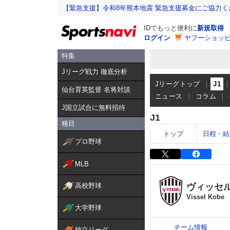
【緊急支援】令和8年熊本地震 緊急支援募金にご協力く
IDでもっと便利に
新規取得
ログイン
ヤフーショッピ
特集
Jリーグ戦力 徹底分析
Jリーグトップ
J1
仙台育英監督 名将対談
ニュース
コラム
J国立試合に無料招待
J1
種目
トップ
日程・結
プロ野球
MLB
ヴィッセ
高校野球
Vissel Kobe
大学野球
チーム情報
独立リーグ