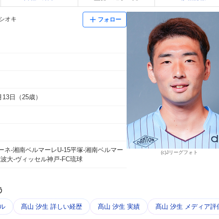
 シオキ
フォロー
6月13日（25歳）
ーネ-湘南ベルマーレU-15平塚-湘南ベルマー
(c)Jリーグフォト
-筑波大-ヴィッセル神戸-FC琉球
う
ル
髙山 汐生 詳しい経歴
髙山 汐生 実績
髙山 汐生 メディア評