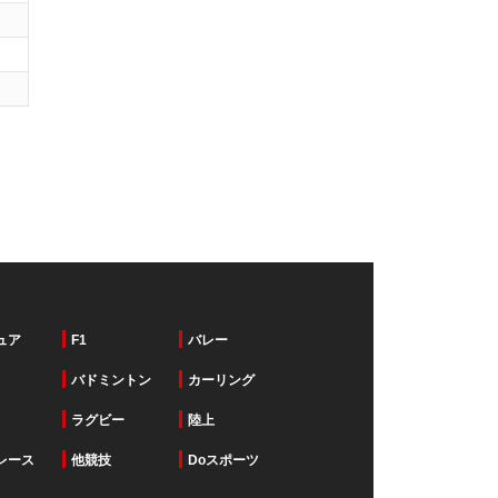
ュア
F1
バレー
バドミントン
カーリング
ラグビー
陸上
レース
他競技
Doスポーツ