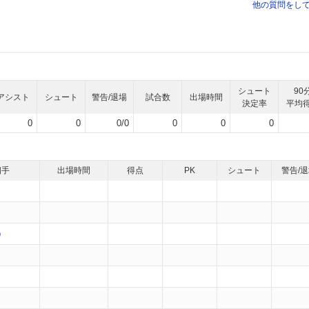
他の質問をし
シュート
90
アシスト
シュート
警告/退場
試合数
出場時間
決定率
平均
0
0
0/0
0
0
0
相手
出場時間
得点
PK
シュート
警告/
）
）