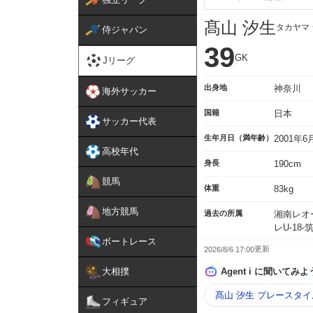
髙山 汐生
タカヤマ
侍ジャパン
39
GK
Jリーグ
出身地
神奈川
海外サッカー
国籍
日本
サッカー代表
生年月日（満年齢）
2001年
高校年代
身長
190cm
競馬
体重
83kg
地方競馬
過去の所属
湘南レオ
レU-18
ボートレース
2026/8/6 17:00
大相撲
Agent i に聞いてみよ
髙山 汐生 プレースタイ
フィギュア