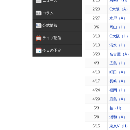
2/13
川崎F（H）
ニュース
2/20
C大阪（A）
コラム
2/27
水戸（A）
公式情報
3/6
岡山（H）
3/10
G大阪（H）
ライブ配信
3/13
清水（H）
今日の予定
3/20
名古屋（A
4/3
広島（H）
4/10
町田（A）
4/17
長崎（A）
4/24
福岡（H）
4/29
鹿島（A）
5/3
柏（H）
5/9
浦和（A）
5/15
東京V（H）