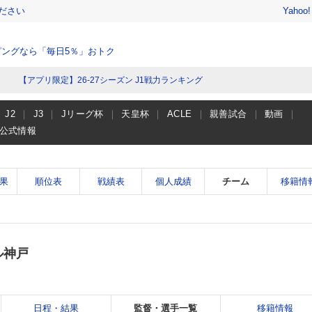
ださい
Yahoo
ングなら「毎日5％」おトク
【アプリ限定】26-27シーズン J1戦力ランキング
J2
J3
Jリーグ杯
天皇杯
ACLE
親善試合
動画
公式情報
果
順位表
戦績表
個人成績
チーム
移籍情
ル神戸
日程・結果
監督・選手一覧
移籍情報