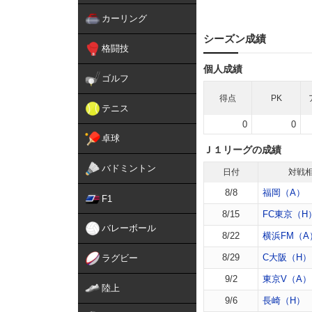
カーリング
シーズン成績
格闘技
個人成績
ゴルフ
得点
PK
テニス
0
0
卓球
Ｊ１リーグの成績
バドミントン
日付
対戦
8/8
福岡（A）
F1
8/15
FC東京（H
バレーボール
8/22
横浜FM（A
8/29
C大阪（H）
ラグビー
9/2
東京V（A）
陸上
9/6
長崎（H）