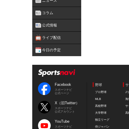
ニュース
コラム
公式情報
ライブ配信
今日の予定
Facebook
野球
サ
スポーツナビ
プロ野球
J
公式ページ
MLB
海
X（旧Twitter）
高校野球
サ
スポーツナビ
公式アカウント
大学野球
高
独立リーグ
YouTube
スポーツナビ
侍ジャパン