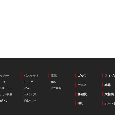
ッカー
バスケット
競馬
ゴルフ
フィギ
リーグ
Bリーグ
競馬
テニス
卓球
外サッカー
NBA
地方競馬
格闘技
大相撲
ッカー代表
バスケ代表
校年代
学生バスケ
NFL
ボート