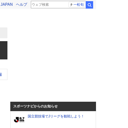
! JAPAN
ヘルプ
一松旬
検索
報
スポーツナビからのお知らせ
国立競技場でJリーグを観戦しよう！