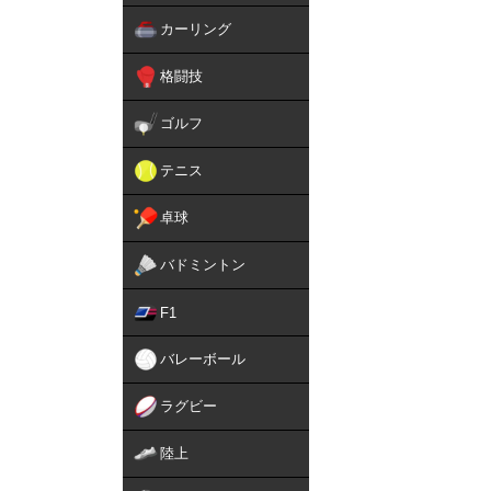
カーリング
格闘技
ゴルフ
テニス
卓球
バドミントン
F1
バレーボール
ラグビー
陸上