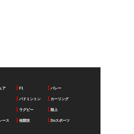
ュア
F1
バレー
バドミントン
カーリング
ラグビー
陸上
レース
他競技
Doスポーツ