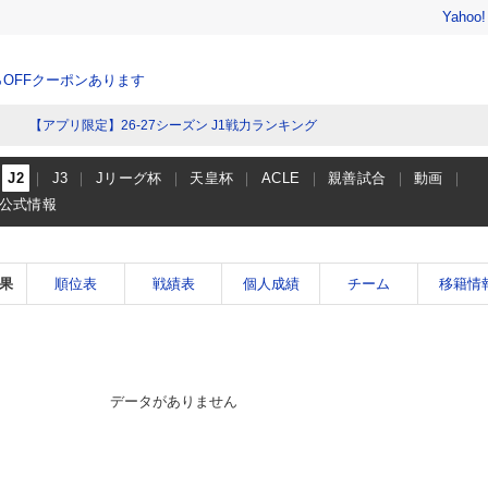
Yahoo
％OFFクーポンあります
【アプリ限定】26-27シーズン J1戦力ランキング
J2
J3
Jリーグ杯
天皇杯
ACLE
親善試合
動画
公式情報
果
順位表
戦績表
個人成績
チーム
移籍情
データがありません