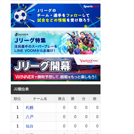
J2順位表
順位
チーム名
勝点
勝
分
敗
1
札幌
0
0
0
0
1
八戸
0
0
0
0
1
仙台
0
0
0
0