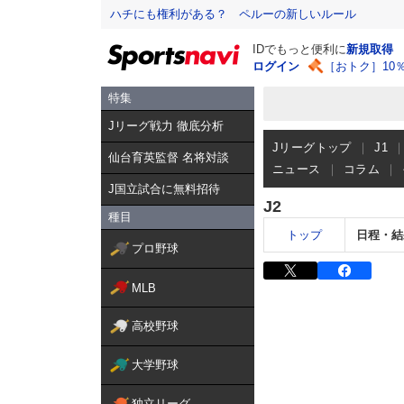
ハチにも権利がある？ ペルーの新しいルール
IDでもっと便利に
新規取得
ログイン
［おトク］10
特集
Jリーグ戦力 徹底分析
Jリーグトップ
J1
仙台育英監督 名将対談
ニュース
コラム
J国立試合に無料招待
J2
種目
トップ
日程・結
プロ野球
MLB
高校野球
大学野球
独立リーグ