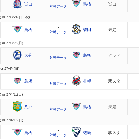
-
富山
鳥栖
富山
対戦データ
) or 27/3/21(日・祝)
-
鳥栖
磐田
未定
対戦データ
 or 27/3/28(日)
-
大分
鳥栖
クラド
対戦データ
or 27/4/4(日)
-
鳥栖
札幌
駅スタ
対戦データ
 or 27/4/11(日)
-
八戸
鳥栖
未定
対戦データ
 or 27/4/18(日)
-
鳥栖
徳島
駅スタ
対戦データ