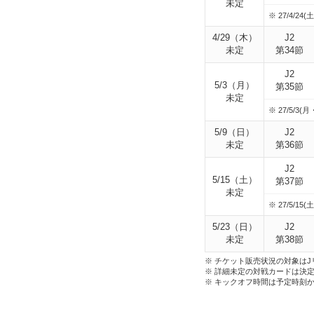
未定
※ 27/4/24(土)
4/29（木）
J2
未定
第34節
J2
5/3（月）
第35節
未定
※ 27/5/3(月
5/9（日）
J2
未定
第36節
J2
5/15（土）
第37節
未定
※ 27/5/15(土)
5/23（日）
J2
未定
第38節
※ チケット販売状況の対象は
※ 詳細未定の対戦カードは決
※ キックオフ時間は予定時刻