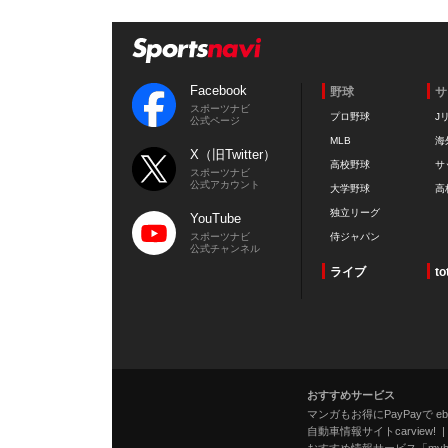
Facebook
野球
サ
スポーツナビ
プロ野球
J
公式ページ
MLB
海
X（旧Twitter）
高校野球
サ
スポーツナビ
公式アカウント
大学野球
高
独立リーグ
YouTube
スポーツナビ
侍ジャパン
公式チャンネル
ライブ
to
おすすめサービス
マンガもお得にPayPayで eboo
自動車情報サイトcarview!