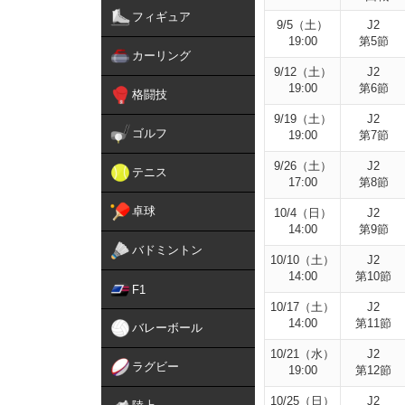
フィギュア
9/5（土）
J2
19:00
第5節
カーリング
9/12（土）
J2
19:00
第6節
格闘技
9/19（土）
J2
ゴルフ
19:00
第7節
9/26（土）
J2
テニス
17:00
第8節
卓球
10/4（日）
J2
14:00
第9節
バドミントン
10/10（土）
J2
14:00
第10節
F1
10/17（土）
J2
14:00
第11節
バレーボール
10/21（水）
J2
ラグビー
19:00
第12節
10/25（日）
J2