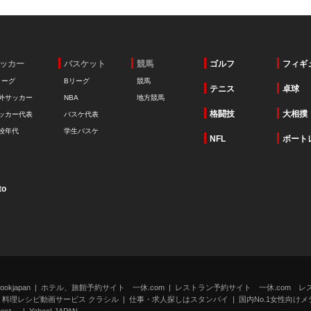
ッカー
バスケット
競馬
ゴルフ
フィギ
リーグ
Bリーグ
競馬
テニス
卓球
外サッカー
NBA
地方競馬
格闘技
大相撲
ッカー代表
バスケ代表
校年代
学生バスケ
NFL
ボート
to
kjapan
ホテル、旅館予約サイト 一休.com
レストラン予約サイト 一休.com レ
料理レシピ動画サービス クラシル
仕事・求人探しはスタンバイ
国内No.1女性向けメデ