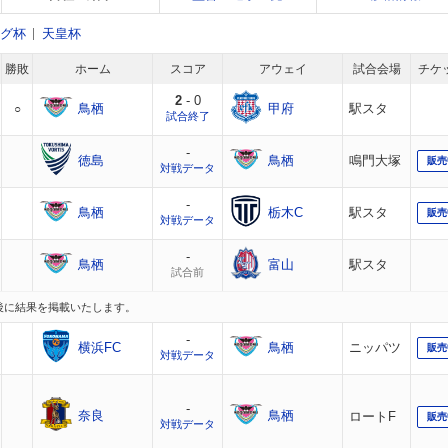
ーグ杯
天皇杯
勝敗
ホーム
スコア
アウェイ
試合会場
チケ
2
- 0
鳥栖
甲府
駅スタ
○
試合終了
-
徳島
鳥栖
鳴門大塚
販売
対戦データ
-
鳥栖
栃木C
駅スタ
販売
対戦データ
-
鳥栖
富山
駅スタ
試合前
後に結果を掲載いたします。
-
横浜FC
鳥栖
ニッパツ
販売
対戦データ
-
奈良
鳥栖
ロートF
販売
対戦データ