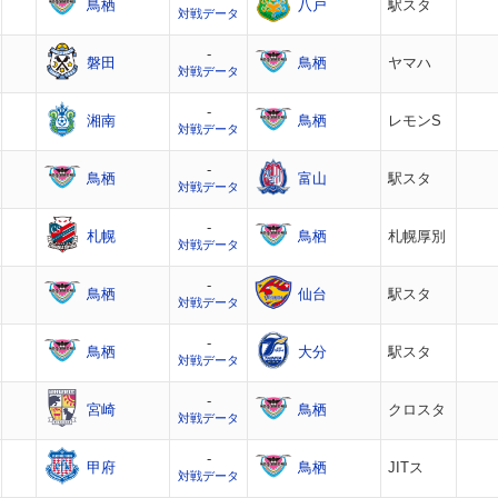
鳥栖
八戸
駅スタ
対戦データ
-
磐田
鳥栖
ヤマハ
対戦データ
-
湘南
鳥栖
レモンS
対戦データ
-
鳥栖
富山
駅スタ
対戦データ
-
札幌
鳥栖
札幌厚別
対戦データ
-
鳥栖
仙台
駅スタ
対戦データ
-
鳥栖
大分
駅スタ
対戦データ
-
宮崎
鳥栖
クロスタ
対戦データ
-
甲府
鳥栖
JITス
対戦データ