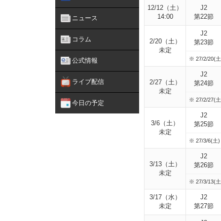
12/12（土）
J2
14:00
第22節
ニュース
J2
コラム
2/20（土）
第23節
未定
※ 27/2/20(土)
公式情報
J2
ライブ配信
2/27（土）
第24節
未定
※ 27/2/27(土)
今日の予定
J2
3/6（土）
第25節
未定
※ 27/3/6(土) 
J2
3/13（土）
第26節
未定
※ 27/3/13(土)
3/17（水）
J2
未定
第27節