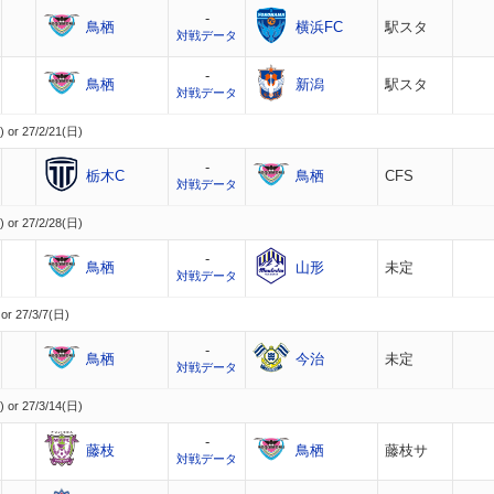
-
鳥栖
横浜FC
駅スタ
対戦データ
-
鳥栖
新潟
駅スタ
対戦データ
 or 27/2/21(日)
-
栃木C
鳥栖
CFS
対戦データ
 or 27/2/28(日)
-
鳥栖
山形
未定
対戦データ
or 27/3/7(日)
-
鳥栖
今治
未定
対戦データ
 or 27/3/14(日)
-
藤枝
鳥栖
藤枝サ
対戦データ