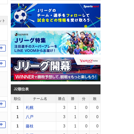
ット
中
中
J2順位表
順位
チーム名
勝点
勝
分
敗
中
1
札幌
3
1
0
0
1
八戸
3
1
0
0
中
1
藤枝
3
1
0
0