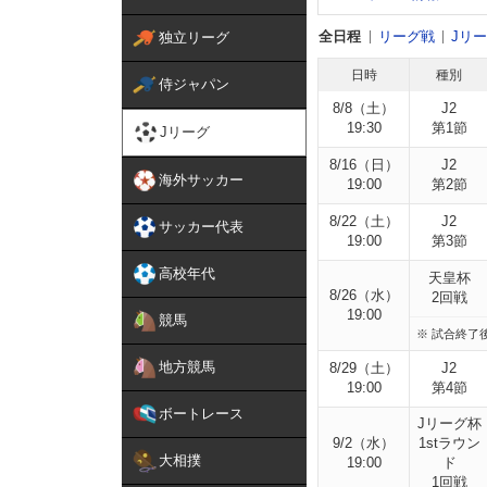
全日程
リーグ戦
Jリ
独立リーグ
日時
種別
侍ジャパン
8/8（土）
J2
19:30
第1節
Jリーグ
8/16（日）
J2
海外サッカー
19:00
第2節
8/22（土）
J2
サッカー代表
19:00
第3節
高校年代
天皇杯
8/26（水）
2回戦
19:00
競馬
※ 試合終了
地方競馬
8/29（土）
J2
19:00
第4節
ボートレース
Jリーグ杯
9/2（水）
1stラウン
大相撲
19:00
ド
1回戦