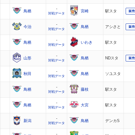
-
鳥栖
宮崎
駅スタ
販売
対戦データ
-
今治
鳥栖
アシさと
販売
対戦データ
-
鳥栖
いわき
駅スタ
対戦データ
-
山形
鳥栖
NDスタ
販売
対戦データ
-
秋田
鳥栖
ソユスタ
対戦データ
-
鳥栖
藤枝
駅スタ
対戦データ
-
鳥栖
大宮
駅スタ
対戦データ
-
新潟
鳥栖
デンカS
対戦データ
-