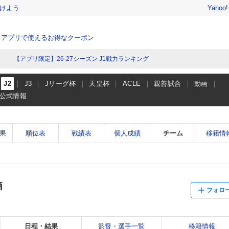
けよう
Yahoo
、アプリで使えるお得なクーポン
【アプリ限定】26-27シーズン J1戦力ランキング
J2
J3
Jリーグ杯
天皇杯
ACLE
親善試合
動画
公式情報
果
順位表
戦績表
個人成績
チーム
移籍情
栖
フォロ
日程・結果
監督・選手一覧
移籍情報