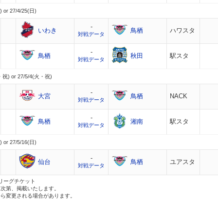
 or 27/4/25(日)
-
いわき
鳥栖
ハワスタ
対戦データ
-
鳥栖
秋田
駅スタ
対戦データ
・祝) or 27/5/4(火・祝)
-
大宮
鳥栖
NACK
対戦データ
-
鳥栖
湘南
駅スタ
対戦データ
 or 27/5/16(日)
-
仙台
鳥栖
ユアスタ
対戦データ
Jリーグチケット
定次第、掲載いたします。
から変更される場合があります。