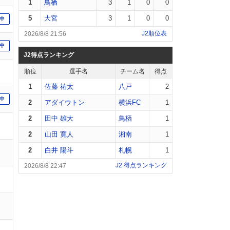
1
鳥栖
3
1
0
0
5
大宮
3
1
0
0
中
J2順位表
2026/8/8 21:56
中
J2得点ランキング
順位
選手名
チーム名
得点
1
佐藤 祐太
八戸
2
中
2
アダイウトン
横浜FC
1
2
田中 雄大
鳥栖
1
2
山田 寛人
湘南
1
2
白井 陽斗
札幌
1
J2 得点ランキング
2026/8/8 22:47