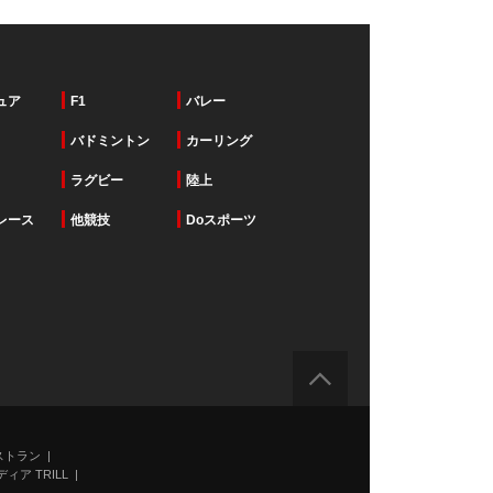
ュア
F1
バレー
バドミントン
カーリング
ラグビー
陸上
レース
他競技
Doスポーツ
ストラン
ィア TRILL