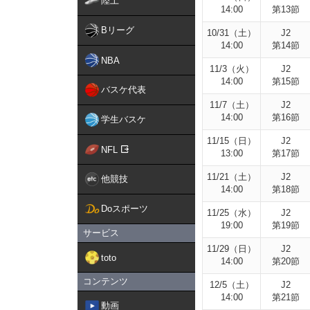
陸上
14:00
第13節
Bリーグ
10/31（土）
J2
14:00
第14節
NBA
11/3（火）
J2
14:00
第15節
バスケ代表
11/7（土）
J2
14:00
第16節
学生バスケ
11/15（日）
J2
NFL
13:00
第17節
11/21（土）
J2
他競技
14:00
第18節
Doスポーツ
11/25（水）
J2
19:00
第19節
サービス
11/29（日）
J2
toto
14:00
第20節
コンテンツ
12/5（土）
J2
14:00
第21節
動画