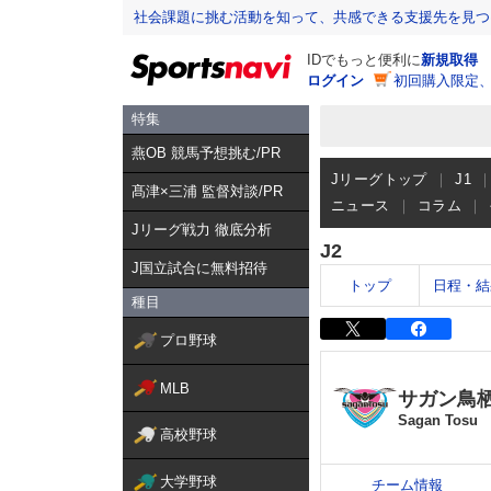
社会課題に挑む活動を知って、共感できる支援先を見つ
IDでもっと便利に
新規取得
ログイン
初回購入限定
特集
燕OB 競馬予想挑む/PR
Jリーグトップ
J1
髙津×三浦 監督対談/PR
ニュース
コラム
Jリーグ戦力 徹底分析
J2
J国立試合に無料招待
トップ
日程・結
種目
プロ野球
MLB
サガン鳥
Sagan Tosu
高校野球
大学野球
チーム情報