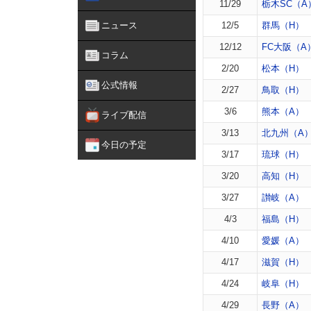
11/29
栃木SC（A
ニュース
12/5
群馬（H）
12/12
FC大阪（A
コラム
2/20
松本（H）
公式情報
2/27
鳥取（H）
3/6
熊本（A）
ライブ配信
3/13
北九州（A
今日の予定
3/17
琉球（H）
3/20
高知（H）
3/27
讃岐（A）
4/3
福島（H）
4/10
愛媛（A）
4/17
滋賀（H）
4/24
岐阜（H）
4/29
長野（A）