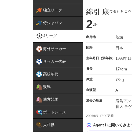
綿引 康
独立リーグ
ワタヒキ コウ
2
侍ジャパン
DF
Jリーグ
出身地
茨城
国籍
日本
海外サッカー
生年月日（満年齢）
1998年
サッカー代表
身長
174cm
高校年代
体重
73kg
競馬
血液型
A
地方競馬
過去の所属
鹿島アン
育大-テ
ボートレース
2026/8/7 17:09
大相撲
Agent i に聞いてみよ