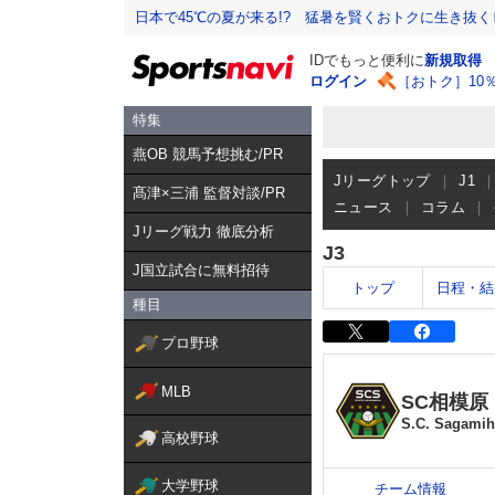
日本で45℃の夏が来る!? 猛暑を賢くおトクに生き抜く
IDでもっと便利に
新規取得
ログイン
［おトク］10
特集
燕OB 競馬予想挑む/PR
Jリーグトップ
J1
髙津×三浦 監督対談/PR
ニュース
コラム
Jリーグ戦力 徹底分析
J3
J国立試合に無料招待
トップ
日程・結
種目
プロ野球
MLB
SC相模原
S.C. Sagamih
高校野球
大学野球
チーム情報