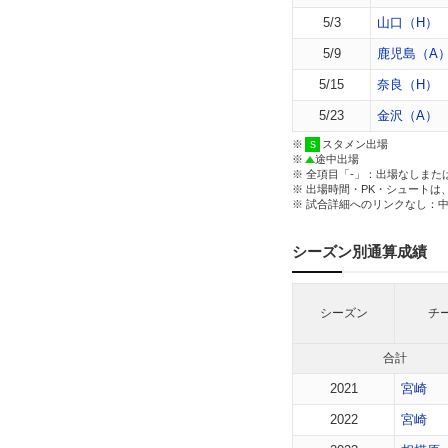
5/3
山口（H）
5/9
鹿児島（A
5/15
奈良（H）
5/23
金沢（A）
※
スタメン出場
※
途中出場
※ 全項目「-」：出場なしまた
※ 出場時間・PK・シュートは
※ 試合詳細へのリンクなし：
シーズン別通算成績
シーズン
チ
合計
2021
宮崎
2022
宮崎