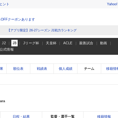
ヒント
Yahoo
％OFFクーポンあります
【アプリ限定】26-27シーズン J1戦力ランキング
J2
J3
Jリーグ杯
天皇杯
ACLE
親善試合
動画
公式情報
果
順位表
戦績表
個人成績
チーム
移籍情
ara
日程・結果
監督・選手一覧
移籍情報