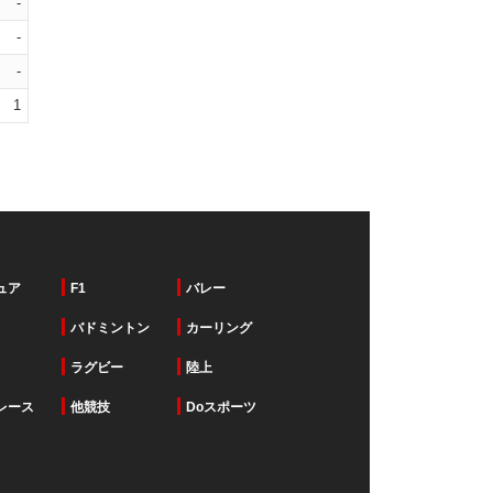
-
-
-
1
ュア
F1
バレー
バドミントン
カーリング
ラグビー
陸上
レース
他競技
Doスポーツ