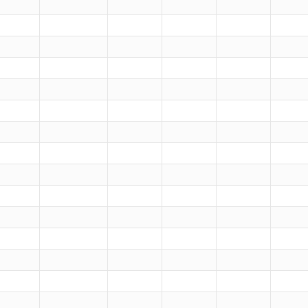
）
）
）