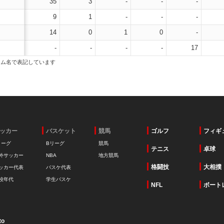
35
3
-
-
-
9
1
-
-
-
14
0
1
0
-
-
-
-
-
17
ーム名で表記しています
ッカー
バスケット
競馬
ゴルフ
フィギ
リーグ
Bリーグ
競馬
テニス
卓球
外サッカー
NBA
地方競馬
格闘技
大相撲
ッカー代表
バスケ代表
校年代
学生バスケ
NFL
ボート
to