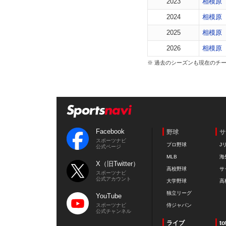
2023
相模原
2024
相模原
2025
相模原
2026
相模原
※ 過去のシーズンも現在のチ
Facebook
野球
サ
スポーツナビ
プロ野球
J
公式ページ
MLB
海
X（旧Twitter）
高校野球
サ
スポーツナビ
公式アカウント
大学野球
高
独立リーグ
YouTube
スポーツナビ
侍ジャパン
公式チャンネル
ライブ
to