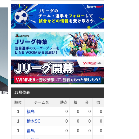
J3順位表
順位
チーム名
勝点
勝
分
敗
1
福島
0
0
0
0
1
栃木SC
0
0
0
0
1
群馬
0
0
0
0