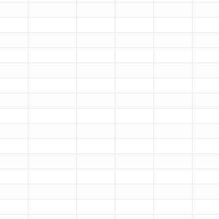
）
）
）
）