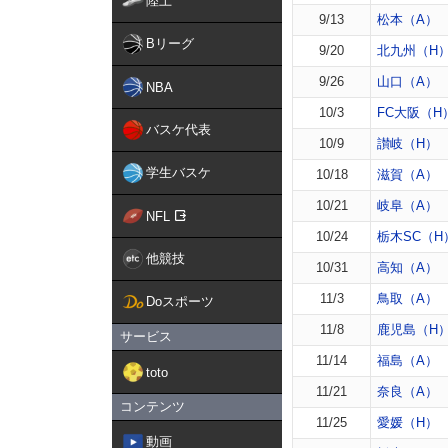
陸上
9/13
松本（A）
Bリーグ
9/20
北九州（H
9/26
山口（A）
NBA
10/3
FC大阪（H
バスケ代表
10/9
讃岐（H）
学生バスケ
10/18
滋賀（A）
10/21
岐阜（A）
NFL
10/24
栃木SC（H
他競技
10/31
高知（A）
11/3
鳥取（A）
Doスポーツ
11/8
鹿児島（H
サービス
11/14
福島（A）
toto
11/21
奈良（A）
コンテンツ
11/25
愛媛（H）
動画