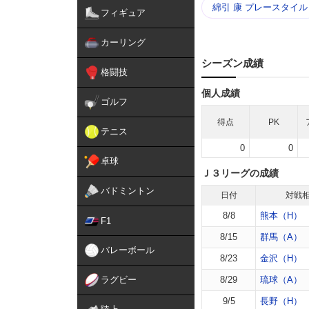
綿引 康 プレースタイル
フィギュア
カーリング
シーズン成績
格闘技
個人成績
ゴルフ
得点
PK
テニス
0
0
卓球
Ｊ３リーグの成績
バドミントン
日付
対戦
8/8
熊本（H）
F1
8/15
群馬（A）
バレーボール
8/23
金沢（H）
ラグビー
8/29
琉球（A）
9/5
長野（H）