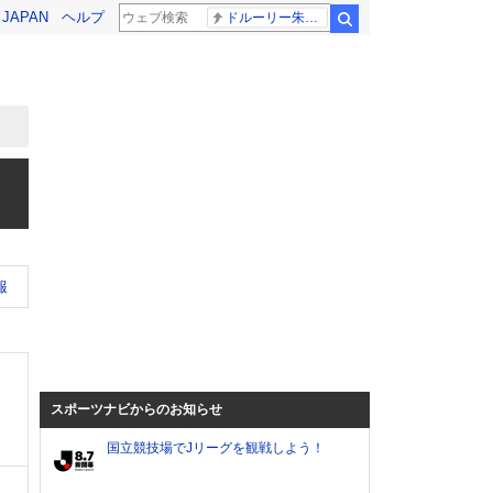
! JAPAN
ヘルプ
ドルーリー朱瑛里 木田美緒莉
検索
報
スポーツナビからのお知らせ
国立競技場でJリーグを観戦しよう！