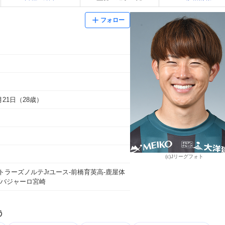
フォロー
1月21日（28歳）
(c)Jリーグフォト
トラーズノルテJrユース-前橋育英高-鹿屋体
ゲバジャーロ宮崎
う