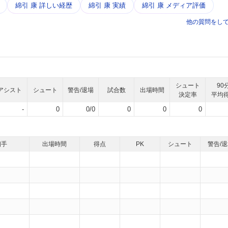
綿引 康 詳しい経歴
綿引 康 実績
綿引 康 メディア評価
他の質問をし
シュート
90
アシスト
シュート
警告/退場
試合数
出場時間
決定率
平均
-
0
0/0
0
0
0
相手
出場時間
得点
PK
シュート
警告/