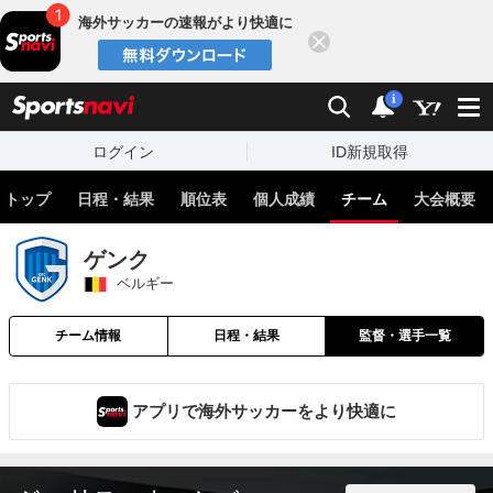
海外サッカーの速報がより快適に
閉じる
スポーツナビ
検索
通知
i
ログイン
ID新規取得
トップ
日程・結果
順位表
個人成績
チーム
大会概要
ゲンク
ベルギー
チーム情報
日程・結果
監督・選手一覧
アプリで海外サッカーをより快適に