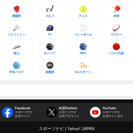
格闘技
ゴルフ
テニス
卓球
F1
バドミントン
バレーボール
ラグビー
NBA
陸上
Bリーグ
バスケ代表
学生バスケ
他競技
Doスポーツ
Facebook
X(旧Twitter)
YouTube
スポーツナビ
スポーツナビ
スポーツナビ
公式ページ
公式アカウント
公式チャンネル
スポーツナビ
Yahoo! JAPAN