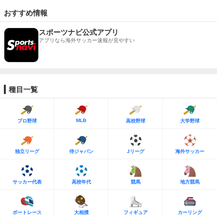
おすすめ情報
スポーツナビ公式アプリ
アプリなら海外サッカー速報が見やすい
種目一覧
MLB
プロ野球
高校野球
大学野球
独立リーグ
侍ジャパン
Jリーグ
海外サッカー
サッカー代表
高校年代
競馬
地方競馬
ボートレース
大相撲
フィギュア
カーリング