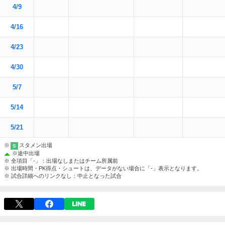
4/9
4/16
4/23
4/30
5/7
5/14
5/21
※
スタメン出場
S
※
途中出場
※ 全項目「-」：出場なしまたはチーム所属前
※ 出場時間・PK得点・シュートは、データがない場合に「-」表示となります。
※ 試合詳細へのリンクなし：中止となった試合