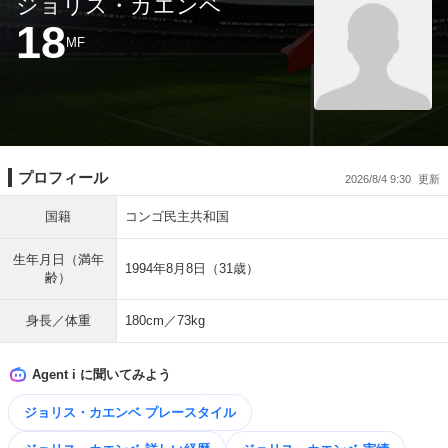
ジョリス・カエンベ
18
MF
プロフィール
2026/8/4 9:30
国籍
コンゴ民主共和国
生年月日（満年
1994年8月8日（31歳）
齢）
身長／体重
180cm／73kg
Agent i に聞いてみよう
ジョリス・カエンベ プレースタイル