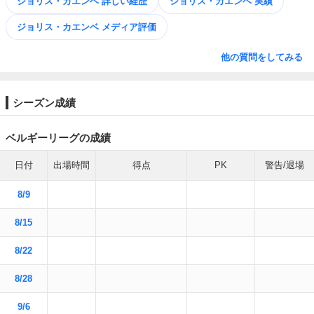
ジョリス・カエンベ 詳しい経歴
ジョリス・カエンベ 実績
ジョリス・カエンベ メディア評価
他の質問をしてみる
シーズン成績
ベルギーリーグの成績
日付
出場時間
得点
PK
警告/退場
8/9
8/15
8/22
8/28
9/6