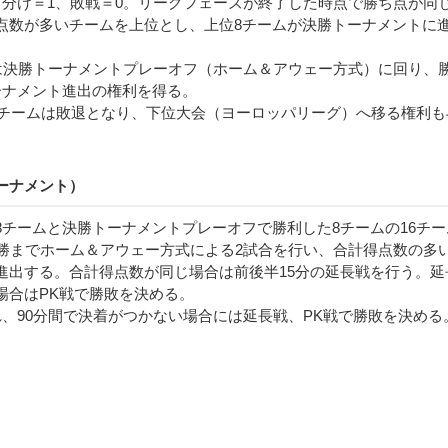
き分け＝1、敗戦＝0。リーグフェーズが終了した時点で勝ち点が同
点数が多いチームを上位とし、上位8チームが決勝トーナメントに
ムは決勝トーナメントプレーオフ（ホーム＆アウェー方式）に回り、
ーナメント進出の権利を得る。
ったチームは敗退となり、下位大会（ヨーロッパリーグ）へ移る権利も
ーナメント）
8チームと決勝トーナメントプレーオフで勝利した8チームの16チー
決勝までホーム＆アウェー方式による2試合を行い、合計得点数の多
進出する。合計得点数が同じ場合は前後半15分の延長戦を行う。延
場合はPK戦で勝敗を決める。
れ、90分間で決着がつかない場合には延長戦、PK戦で勝敗を決める