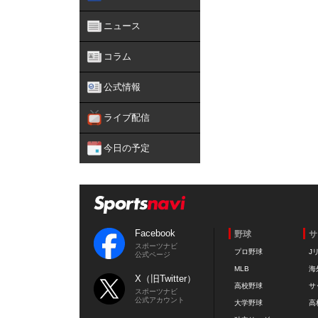
ニュース
コラム
公式情報
ライブ配信
今日の予定
Facebook
野球
サ
スポーツナビ
プロ野球
J
公式ページ
MLB
海
X（旧Twitter）
高校野球
サ
スポーツナビ
公式アカウント
大学野球
高