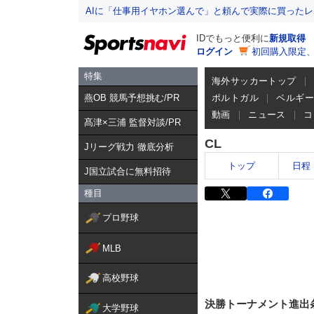
AIに「仕事用イヤホン選んで」と頼んで実際に買った
IDでもっと便利に
新規取得
ログイン
初回購入限定
特集
海外サッカートップ
燕OB 競馬予想挑む/PR
ポルトガル
ベルギ
動画
ニュース
コ
髙津×三浦 監督対談/PR
CL
Jリーグ戦力 徹底分析
トップ
日程
J国立試合に無料招待
種目
プロ野球
MLB
高校野球
決勝トーナメント進出
大学野球