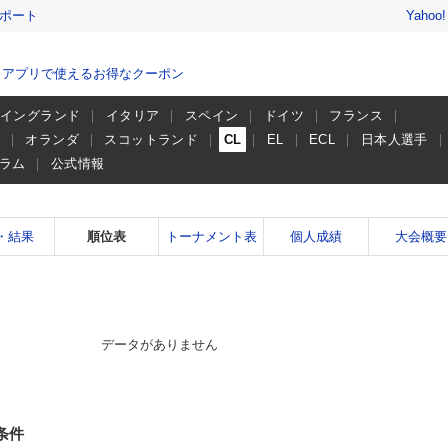
レポート
Yahoo
、アプリで使えるお得なクーポン
イングランド
イタリア
スペイン
ドイツ
フランス
ー
オランダ
スコットランド
CL
EL
ECL
日本人選手
ラム
公式情報
・結果
順位表
トーナメント表
個人成績
大会概要
データがありません
条件