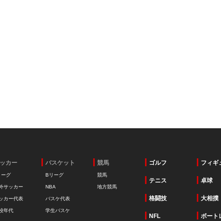
ッカー
バスケット
競馬
ゴルフ
フィギ
リーグ
Bリーグ
競馬
テニス
卓球
外サッカー
NBA
地方競馬
格闘技
大相撲
ッカー代表
バスケ代表
校年代
学生バスケ
NFL
ボート