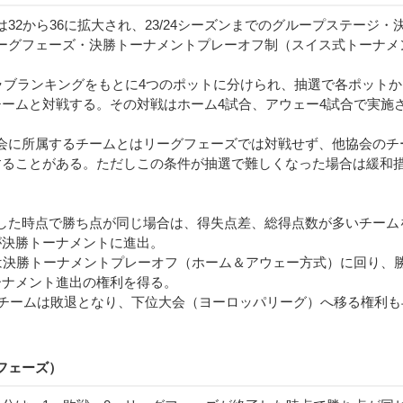
32から36に拡大され、23/24シーズンまでのグループステージ・
ーグフェーズ・決勝トーナメントプレーオフ制（スイス式トーナメ
クラブランキングをもとに4つのポットに分けられ、抽選で各ポットか
チームと対戦する。その対戦はホーム4試合、アウェー4試合で実施
会に所属するチームとはリーグフェーズでは対戦せず、他協会のチ
することがある。ただしこの条件が抽選で難しくなった場合は緩和
。
した時点で勝ち点が同じ場合は、得失点差、総得点数が多いチーム
が決勝トーナメントに進出。
ムは決勝トーナメントプレーオフ（ホーム＆アウェー方式）に回り、
ーナメント進出の権利を得る。
ったチームは敗退となり、下位大会（ヨーロッパリーグ）へ移る権利も
フェーズ）