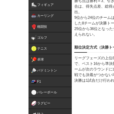
勝ち点は勝利＝3、引
フィギュア
合は、得失点差、総得
出。
カーリング
9位から24位のチー
した8チームが決勝ト
格闘技
25位から36位とな
えられない。
ゴルフ
順位決定方式（決勝ト
テニス
リーグフェーズの上位
卓球
で、ベスト16から準
ームが次のラウンドに
バドミントン
戦でも決着がつかない
決勝は1試合だけ行わ
F1
バレーボール
ラグビー