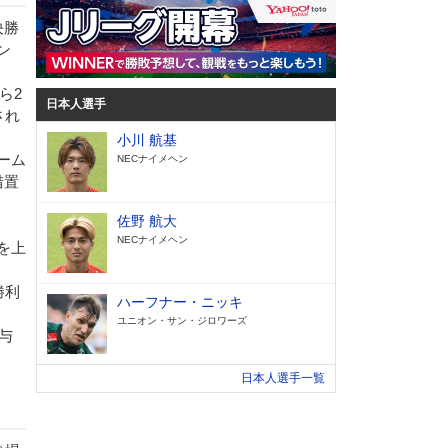
決勝
ン
ら2
日本人選手
され
小川 航基
ーム
NECナイメヘン
措置
佐野 航大
NECナイメヘン
を上
勝利
ハーフナー・ニッキ
ユニオン・サン・ジロワーズ
与
日本人選手一覧