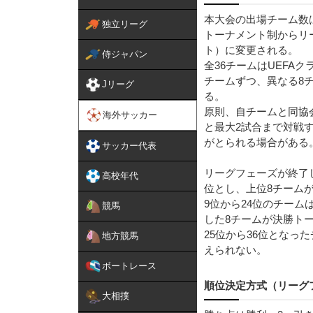
本大会の出場チーム数は
独立リーグ
トーナメント制からリ
ト）に変更される。
侍ジャパン
全36チームはUEFA
チームずつ、異なる8
Jリーグ
る。
原則、自チームと同協
海外サッカー
と最大2試合まで対戦
がとられる場合がある
サッカー代表
リーグフェーズが終了
高校年代
位とし、上位8チーム
9位から24位のチー
競馬
した8チームが決勝ト
25位から36位とな
地方競馬
えられない。
ボートレース
順位決定方式（リーグ
大相撲