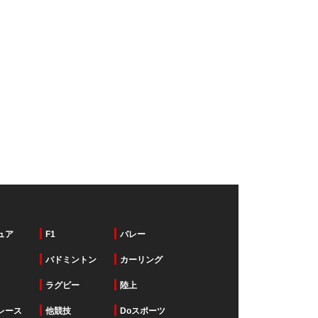
ュア
F1
バレー
バドミントン
カーリング
ラグビー
陸上
レース
他競技
Doスポーツ