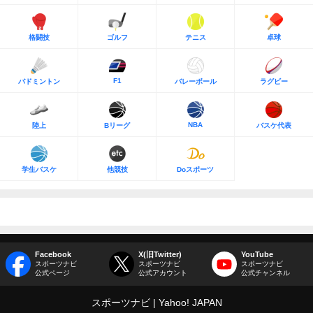
格闘技
ゴルフ
テニス
卓球
F1
バドミントン
バレーボール
ラグビー
NBA
陸上
Bリーグ
バスケ代表
学生バスケ
他競技
Doスポーツ
Facebook
X(旧Twitter)
YouTube
スポーツナビ
スポーツナビ
スポーツナビ
公式ページ
公式アカウント
公式チャンネル
スポーツナビ
Yahoo! JAPAN