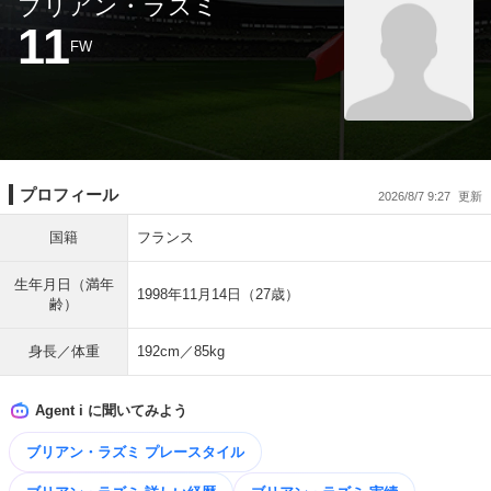
ブリアン・ラズミ
11
FW
プロフィール
2026/8/7 9:27
国籍
フランス
生年月日（満年
1998年11月14日（27歳）
齢）
身長／体重
192cm／85kg
Agent i に聞いてみよう
ブリアン・ラズミ プレースタイル