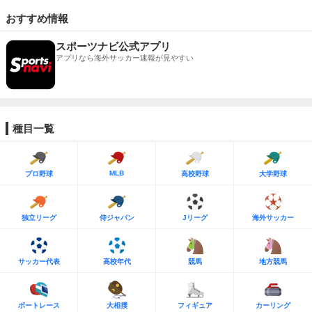
おすすめ情報
スポーツナビ公式アプリ
アプリなら海外サッカー速報が見やすい
種目一覧
MLB
プロ野球
高校野球
大学野球
独立リーグ
侍ジャパン
Jリーグ
海外サッカー
サッカー代表
高校年代
競馬
地方競馬
ボートレース
大相撲
フィギュア
カーリング