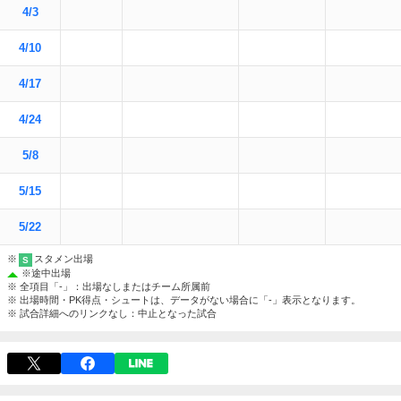
4/3
4/10
4/17
4/24
5/8
5/15
5/22
※
スタメン出場
S
※
途中出場
※ 全項目「-」：出場なしまたはチーム所属前
※ 出場時間・PK得点・シュートは、データがない場合に「-」表示となります。
※ 試合詳細へのリンクなし：中止となった試合