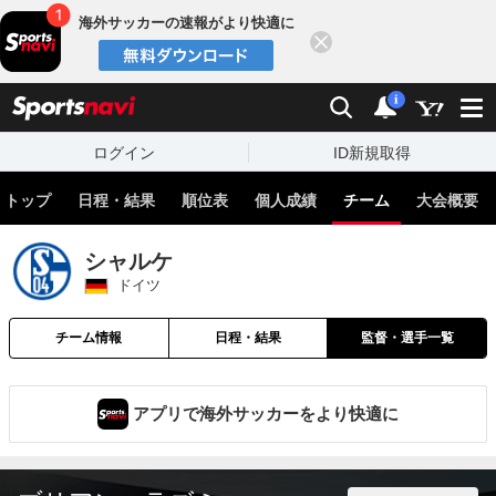
海外サッカーの速報がより快適に
閉じる
スポーツナビ
検索
通知
i
ログイン
ID新規取得
トップ
日程・結果
順位表
個人成績
チーム
大会概要
シャルケ
ドイツ
チーム情報
日程・結果
監督・選手一覧
アプリで海外サッカーをより快適に