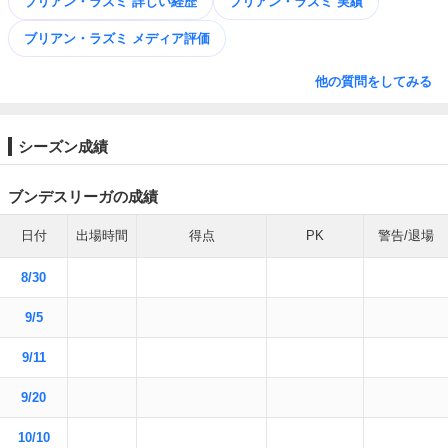
ブリアン・ラズミ 詳しい経歴
ブリアン・ラズミ 実績
ブリアン・ラズミ メディア評価
他の質問をしてみる
シーズン成績
ブンデスリーガの成績
日付
出場時間
得点
PK
警告/退場
8/30
9/5
9/11
9/20
10/10