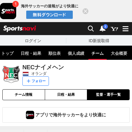
海外サッカーの速報がより快適に
閉じる
スポーツナビ
検索
通知
i
ログイン
ID新規取得
トップ
日程・結果
順位表
個人成績
チーム
大会概要
NECナイメヘン
オランダ
フォロー
チーム情報
日程・結果
監督・選手一覧
アプリで海外サッカーをより快適に