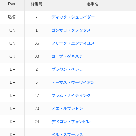
Pos.
背番号
選手名
監督
-
ディック・シュロイダー
GK
1
ゴンザロ・クレッタス
GK
36
フリーク・エンティユス
GK
38
ヨープ・ゲネステ
DF
2
ブラヤン・ペレラ
DF
5
トーマス・ウーワイアン
DF
17
ブラム・ナイティンク
DF
20
ノエ・ルブレトン
DF
24
デベロン・フォンビレ
DF
-
ペル・スフールス