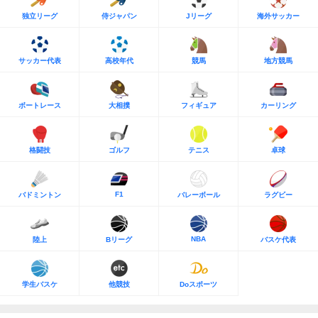
独立リーグ
侍ジャパン
Jリーグ
海外サッカー
サッカー代表
高校年代
競馬
地方競馬
ボートレース
大相撲
フィギュア
カーリング
格闘技
ゴルフ
テニス
卓球
F1
バドミントン
バレーボール
ラグビー
NBA
陸上
Bリーグ
バスケ代表
学生バスケ
他競技
Doスポーツ