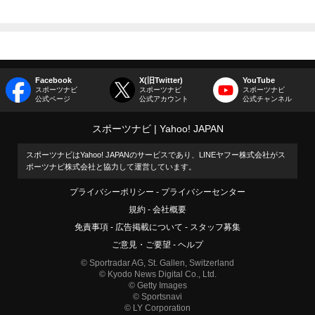
Facebook
X(旧Twitter)
YouTube
スポーツナビ
スポーツナビ
スポーツナビ
公式ページ
公式アカウント
公式チャンネル
スポーツナビ
Yahoo! JAPAN
スポーツナビはYahoo! JAPANのサービスであり、LINEヤフー株式会社がス
ポーツナビ株式会社と協力して運営しています。
プライバシーポリシー
プライバシーセンター
規約
会社概要
免責事項
広告掲載について
スタッフ募集
ご意見・ご要望
ヘルプ
© Sportradar AG, St. Gallen, Switzerland
© Kyodo News Digital Co., Ltd.
© Getty Images
© Sportsnavi
© LY Corporation