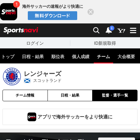
海外サッカーの速報がより快適に
閉じる
スポーツナビ
検索
通知
i
ログイン
ID新規取得
トップ
日程・結果
順位表
個人成績
チーム
大会概要
レンジャーズ
スコットランド
チーム情報
日程・結果
監督・選手一覧
アプリで海外サッカーをより快適に