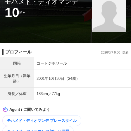
モハメド・ディオマンデ
10
MF
プロフィール
2026/8/7 9:30
国籍
コートジボワール
生年月日（満年
2001年10月30日（24歳）
齢）
身長／体重
183cm／77kg
Agent i に聞いてみよう
モハメド・ディオマンデ プレースタイル