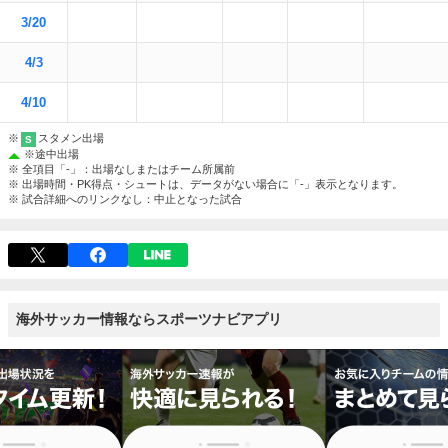
3/20
4/3
4/10
※
スタメン出場
S
※
途中出場
※ 全項目「-」：出場なしまたはチーム所属前
※ 出場時間・PK得点・シュートは、データがない場合に「-」表示となります。
※ 試合詳細へのリンクなし：中止となった試合
海外サッカー情報ならスポーツナビアプリ