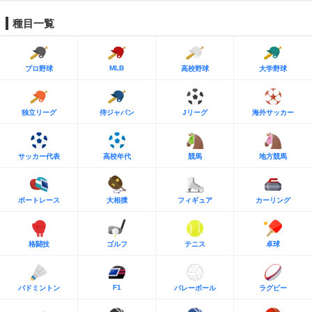
種目一覧
MLB
プロ野球
高校野球
大学野球
独立リーグ
侍ジャパン
Jリーグ
海外サッカー
サッカー代表
高校年代
競馬
地方競馬
ボートレース
大相撲
フィギュア
カーリング
格闘技
ゴルフ
テニス
卓球
F1
バドミントン
バレーボール
ラグビー