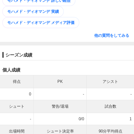
モハメド・ディオマンデ 詳しい経歴
モハメド・ディオマンデ 実績
モハメド・ディオマンデ メディア評価
他の質問をしてみる
シーズン成績
個人成績
得点
PK
アシスト
0
-
-
シュート
警告/退場
試合数
-
0/0
1
出場時間
シュート決定率
90分平均得点