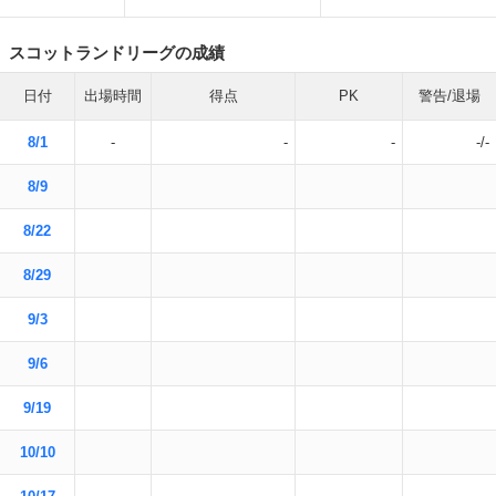
スコットランドリーグの成績
日付
出場時間
得点
PK
警告/退場
8/1
-
-
-
-/-
8/9
8/22
8/29
9/3
9/6
9/19
10/10