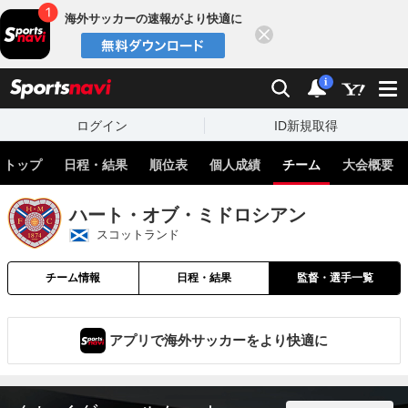
海外サッカーの速報がより快適に
閉じる
スポーツナビ
検索
通知
i
ログイン
ID新規取得
トップ
日程・結果
順位表
個人成績
チーム
大会概要
ハート・オブ・ミドロシアン
スコットランド
チーム情報
日程・結果
監督・選手一覧
アプリで海外サッカーをより快適に