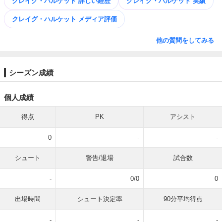
クレイグ・ハルケット 詳しい経歴
クレイグ・ハルケット 実績
クレイグ・ハルケット メディア評価
他の質問をしてみる
シーズン成績
個人成績
得点
PK
アシスト
0
-
-
シュート
警告/退場
試合数
-
0/0
0
出場時間
シュート決定率
90分平均得点
-
-
-