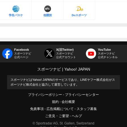
学生バスケ
他競技
Doスポーツ
Facebook
X(旧Twitter)
YouTube
スポーツナビ
スポーツナビ
スポーツナビ
公式ページ
公式アカウント
公式チャンネル
スポーツナビ
Yahoo! JAPAN
スポーツナビはYahoo! JAPANのサービスであり、LINEヤフー株式会社がス
ポーツナビ株式会社と協力して運営しています。
プライバシーポリシー
プライバシーセンター
規約
会社概要
免責事項
広告掲載について
スタッフ募集
ご意見・ご要望
ヘルプ
© Sportradar AG, St. Gallen, Switzerland