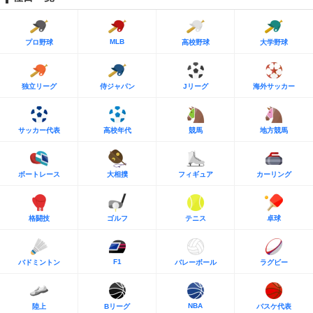
MLB
プロ野球
高校野球
大学野球
独立リーグ
侍ジャパン
Jリーグ
海外サッカー
サッカー代表
高校年代
競馬
地方競馬
ボートレース
大相撲
フィギュア
カーリング
格闘技
ゴルフ
テニス
卓球
F1
バドミントン
バレーボール
ラグビー
NBA
陸上
Bリーグ
バスケ代表