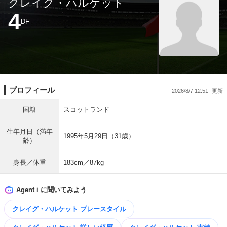
クレイグ・ハルケット
4
DF
プロフィール
2026/8/7 12:51
国籍
スコットランド
生年月日（満年
1995年5月29日（31歳）
齢）
身長／体重
183cm／87kg
Agent i に聞いてみよう
クレイグ・ハルケット プレースタイル