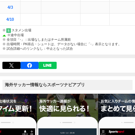
4/3
4/10
※
スタメン出場
S
※
途中出場
※ 全項目「-」：出場なしまたはチーム所属前
※ 出場時間・PK得点・シュートは、データがない場合に「-」表示となります。
※ 試合詳細へのリンクなし：中止となった試合
海外サッカー情報ならスポーツナビアプリ