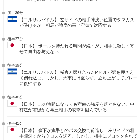
後半36分
【エルサルバドル】 左サイドの相手陣浅い位置でタマカス
が受けるが、相馬が強度の高い守備で対応する
後半37分
【日本】 ボールを持たれる時間が続くが、相手に激しく寄
せて自由を与えない
後半39分
【エルサルバドル】 板倉と競り合ったMヒルが顔を押さえ
て倒れ込む。しかし、大事には至らず、立ち上がってプレー
に復帰する
後半40分
【日本】 この時間になっても守備の強度を落とさない。中
村敬が前線から再三相手の攻撃を阻んでいる
後半41分
【日本】 森下が旗手とのパス交換で前進し、左サイドの相
手陣深くからクロスを送る。しかし、相手にブロックされて