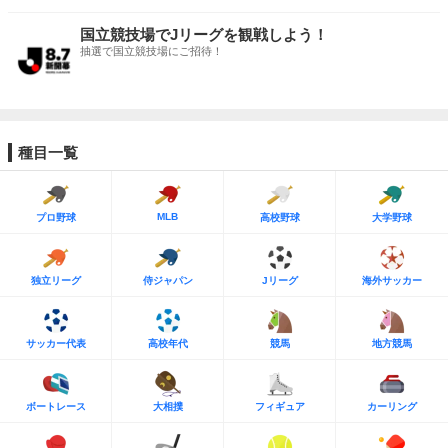
国立競技場でJリーグを観戦しよう！
抽選で国立競技場にご招待！
種目一覧
MLB
プロ野球
高校野球
大学野球
独立リーグ
侍ジャパン
Jリーグ
海外サッカー
サッカー代表
高校年代
競馬
地方競馬
ボートレース
大相撲
フィギュア
カーリング