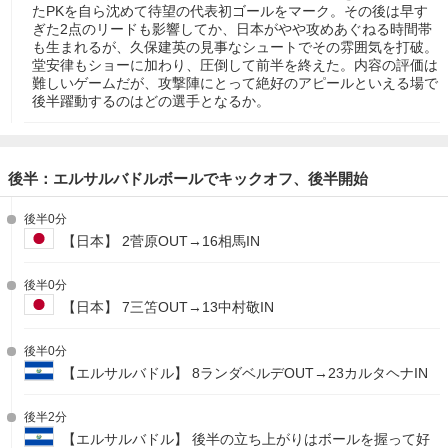
たPKを自ら沈めて待望の代表初ゴールをマーク。その後は早す
ぎた2点のリードも影響してか、日本がやや攻めあぐねる時間帯
も生まれるが、久保建英の見事なシュートでその雰囲気を打破。
堂安律もショーに加わり、圧倒して前半を終えた。内容の評価は
難しいゲームだが、攻撃陣にとって絶好のアピールといえる場で
後半躍動するのはどの選手となるか。
後半：エルサルバドルボールでキックオフ、後半開始
後半0分
【日本】 2菅原OUT→16相馬IN
後半0分
【日本】 7三笘OUT→13中村敬IN
後半0分
【エルサルバドル】 8ランダベルデOUT→23カルタヘナIN
後半2分
【エルサルバドル】 後半の立ち上がりはボールを握って好