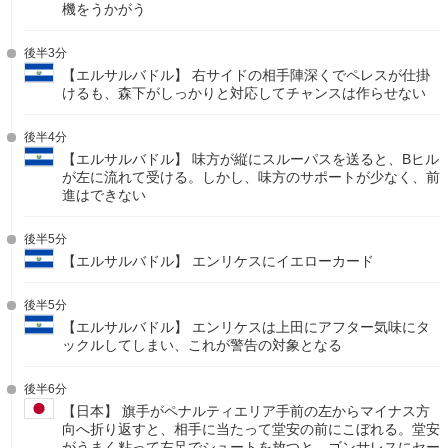
機をうかがう
後半3分
【エルサルバドル】 右サイドの相手陣深くでペレスが仕掛
けるも、森下がしっかりと対応してチャンスは作らせない
後半4分
【エルサルバドル】 味方が縦にスルーパスを送ると、Bヒル
が左に流れて受ける。しかし、味方のサポートが少なく、前
進はできない
後半5分
【エルサルバドル】 エンリケスにイエローカード
後半5分
【エルサルバドル】 エンリケスは上田にアフター気味にタ
ックルしてしまい、これが警告の対象となる
後半6分
【日本】 旗手がペナルティエリア手前の左からマイナス方
向へ折り返すと、相手に当たって堂安の前にこぼれる。堂安
がうまく粘って左足でシュートを放つと、ゴンサレスにセー