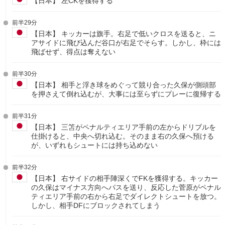
【日本】 左CKを獲得する
前半29分
【日本】 キッカーは旗手。右足で低いクロスを送ると、ニ
アサイドに飛び込んだ谷口が右足でそらす。しかし、枠には
飛ばせず、得点は奪えない
前半30分
【日本】 相手と浮き球をめぐって競り合った久保が側頭部
を押さえて倒れ込むが、大事には至らずにプレーに復帰する
前半31分
【日本】 三笘がペナルティエリア手前の左からドリブルを
仕掛けると、中央へ切れ込む。そのまま右の久保へ預ける
が、いずれもシュートには持ち込めない
前半32分
【日本】 右サイドの相手陣深くでFKを獲得する。キッカー
の久保はマイナス方向へパスを送り、反応した菅原がペナル
ティエリア手前の右から右足でダイレクトシュートを放つ。
しかし、相手DFにブロックされてしまう