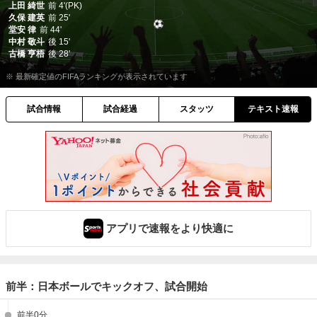
上田 綺世
前
4'(PK)
久保 建英
前
25'
堂安 律
前
44'
中村 敬斗
後
15'
古橋 亨梧
後
28'
※ 最新確定値のFIFAランキングが表示されています
試合情報
試合経過
スタッツ
テキスト速報
アプリで速報をより快適に
前半：日本ボールでキックオフ、試合開始
前半0分