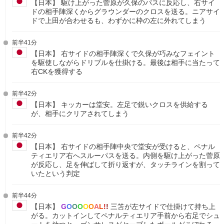
【日本】 駆け上がった菅原が久保のパスに反応し、右サイ
ドの相手陣深くからグラウンダーのクロスを送る。ニアサイ
ドで上田が合わせるも、わずかに枠の左に外れてしまう
前半41分
【日本】 右サイドの相手陣深くで久保が巧みなフェイント
を駆使しながらドリブルを仕掛ける。最後は相手に当たって
右CKを獲得する
前半42分
【日本】 キッカーは堂安。左足で鋭いクロスを供給する
が、相手にクリアされてしまう
前半42分
【日本】 右サイドの相手陣中央で堂安が受けると、ペナル
ティエリア右へスルーパスを送る。内側を駆け上がった菅原
が反応し、足を伸ばして折り返すが、タッチラインを割って
いたという判定
前半44分
【日本】
G
O
O
O
O
O
A
L
!
!
三笘が左サイドで仕掛けて持ち上
がる。カットインしてペナルティエリア手前から右足でシュ