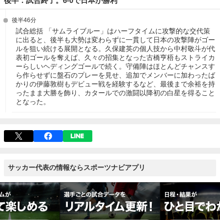
後半：試合終了。6-0で日本が勝利
後半46分
試合総括 「サムライブルー」はハーフタイムに攻撃的な交代策
に出ると、後半も大勢は変わらずに一貫して日本の攻撃陣がゴー
ルを狙い続ける展開となる。久保建英の個人技から中村敬斗が代
表初ゴールを奪えば、久々の招集となった古橋亨梧もストライカ
ーらしいヘディングゴールで続く。守備陣はほとんどチャンスす
ら作らせずに盤石のプレーを見せ、追加でメンバーに加わったば
かりの伊藤敦樹もデビュー戦を経験するなど、最後まで余裕を持
ったまま大勝を飾り、カタールでの激闘以降初の白星を得ること
となった。
サッカー代表の情報ならスポーツナビアプリ