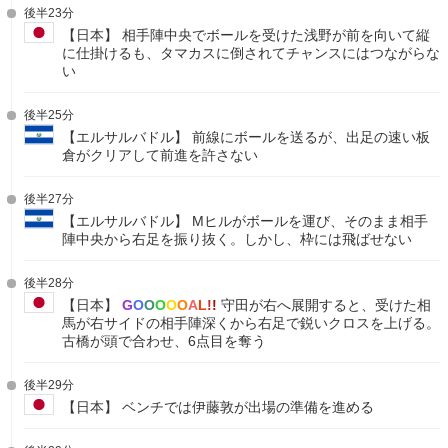
後半23分
【日本】 相手陣中央でボールを受けた浅野が前を向いて縦
に仕掛けるも、タマカスに倒されてチャンスにはつながらな
い
後半25分
【エルサルバドル】 前線にボールを送るが、出足の速い板
倉がクリアして前進を許さない
後半27分
【エルサルバドル】 Mヒルがボールを運び、そのまま相手
陣中央から右足を振り抜く。しかし、枠には飛ばせない
後半28分
【日本】
G
O
O
O
O
O
A
L
!
!
守田が右へ展開すると、受けた相
馬が右サイドの相手陣深くから右足で鋭いクロスを上げる。
古橋が頭で合わせ、6点目を奪う
後半29分
【日本】 ベンチでは伊藤敦が出場の準備を進める