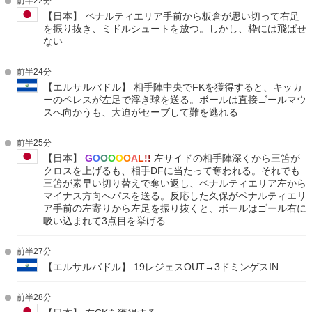
前半22分
【日本】 ペナルティエリア手前から板倉が思い切って右足
を振り抜き、ミドルシュートを放つ。しかし、枠には飛ばせ
ない
前半24分
【エルサルバドル】 相手陣中央でFKを獲得すると、キッカ
ーのペレスが左足で浮き球を送る。ボールは直接ゴールマウ
スへ向かうも、大迫がセーブして難を逃れる
前半25分
【日本】
G
O
O
O
O
O
A
L
!
!
左サイドの相手陣深くから三笘が
クロスを上げるも、相手DFに当たって奪われる。それでも
三笘が素早い切り替えで奪い返し、ペナルティエリア左から
マイナス方向へパスを送る。反応した久保がペナルティエリ
ア手前の左寄りから左足を振り抜くと、ボールはゴール右に
吸い込まれて3点目を挙げる
前半27分
【エルサルバドル】 19レジェスOUT→3ドミンゲスIN
前半28分