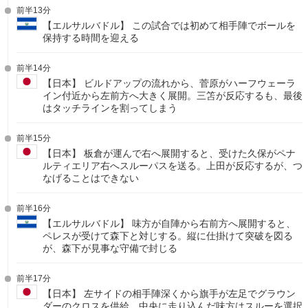
前半13分
【エルサルバドル】 この試合では初めて相手陣でボールを
保持する時間を迎える
前半14分
【日本】 ビルドアップの流れから、菅原がハーフウェーラ
イン付近から左前方へ大きく展開。三笘が反応するも、最後
はタッチラインを割ってしまう
前半15分
【日本】 板倉が運んで右へ展開すると、受けた久保がペナ
ルティエリア右へスルーパスを送る。上田が反応するが、つ
なげることはできない
前半16分
【エルサルバドル】 味方が自陣から右前方へ展開すると、
ペレスが受けて森下と対じする。縦に仕掛けて突破を図る
が、森下が見事な守備で封じる
前半17分
【日本】 左サイドの相手陣深くから旗手が左足でグラウン
ダーのクロスを供給。中央に走り込んだ味方はスルーを選択