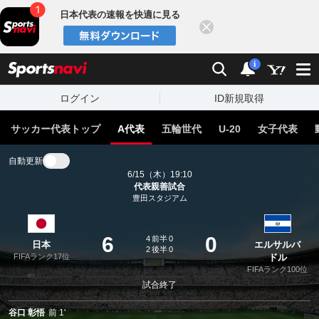
日本代表の速報を快適に見る
閉じる
スポーツナビ
検索
通知
i
ログイン
ID新規取得
サッカー代表トップ
A代表
五輪世代
U-20
女子代表
自動更新
6/15（木）19:10
代表親善試合
豊田スタジアム
6
0
4
前半
0
日本
エルサルバ
2
後半
0
FIFAランク17位
ドル
FIFAランク100位
試合終了
谷口 彰悟
前
1'