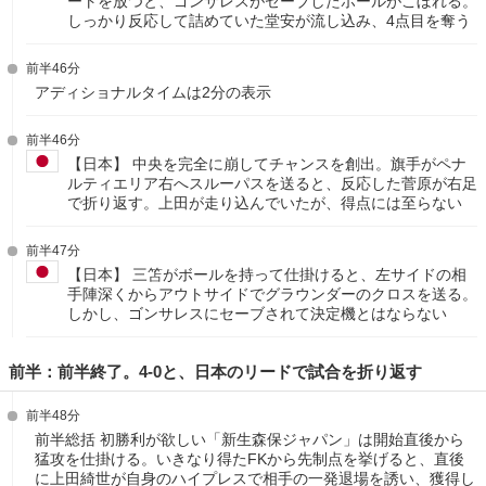
ートを放つと、ゴンサレスがセーブしたボールがこぼれる。
しっかり反応して詰めていた堂安が流し込み、4点目を奪う
前半46分
アディショナルタイムは2分の表示
前半46分
【日本】 中央を完全に崩してチャンスを創出。旗手がペナ
ルティエリア右へスルーパスを送ると、反応した菅原が右足
で折り返す。上田が走り込んでいたが、得点には至らない
前半47分
【日本】 三笘がボールを持って仕掛けると、左サイドの相
手陣深くからアウトサイドでグラウンダーのクロスを送る。
しかし、ゴンサレスにセーブされて決定機とはならない
前半：前半終了。4-0と、日本のリードで試合を折り返す
前半48分
前半総括 初勝利が欲しい「新生森保ジャパン」は開始直後から
猛攻を仕掛ける。いきなり得たFKから先制点を挙げると、直後
に上田綺世が自身のハイプレスで相手の一発退場を誘い、獲得し