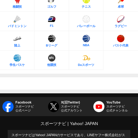
格闘技
ゴルフ
テニス
卓球
F1
バドミントン
バレーボール
ラグビー
NBA
陸上
Bリーグ
バスケ代表
学生バスケ
他競技
Doスポーツ
Facebook
X(旧Twitter)
YouTube
スポーツナビ
スポーツナビ
スポーツナビ
公式ページ
公式アカウント
公式チャンネル
スポーツナビ
Yahoo! JAPAN
スポーツナビはYahoo! JAPANのサービスであり、LINEヤフー株式会社がス