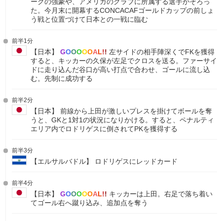
ーグの強豪や、アメリカのクラブに所属する選手がそろっ
た。今月末に開幕するCONCACAFゴールドカップの前しょ
う戦と位置づけて日本との一戦に臨む
前半1分
【日本】
G
O
O
O
O
O
A
L
!
!
左サイドの相手陣深くでFKを獲得
すると、キッカーの久保が左足でクロスを送る。ファーサイ
ドに走り込んだ谷口が高い打点で合わせ、ゴールに流し込
む。先制に成功する
前半2分
【日本】 前線から上田が激しいプレスを掛けてボールを奪
うと、GKと1対1の状況になりかける。すると、ペナルティ
エリア内でロドリゲスに倒されてPKを獲得する
前半3分
【エルサルバドル】 ロドリゲスにレッドカード
前半4分
【日本】
G
O
O
O
O
O
A
L
!
!
キッカーは上田。右足で落ち着い
てゴール右へ蹴り込み、追加点を奪う