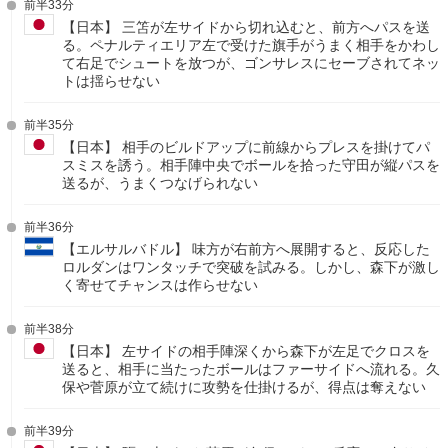
前半33分
【日本】 三笘が左サイドから切れ込むと、前方へパスを送
る。ペナルティエリア左で受けた旗手がうまく相手をかわし
て右足でシュートを放つが、ゴンサレスにセーブされてネッ
トは揺らせない
前半35分
【日本】 相手のビルドアップに前線からプレスを掛けてパ
スミスを誘う。相手陣中央でボールを拾った守田が縦パスを
送るが、うまくつなげられない
前半36分
【エルサルバドル】 味方が右前方へ展開すると、反応した
ロルダンはワンタッチで突破を試みる。しかし、森下が激し
く寄せてチャンスは作らせない
前半38分
【日本】 左サイドの相手陣深くから森下が左足でクロスを
送ると、相手に当たったボールはファーサイドへ流れる。久
保や菅原が立て続けに攻勢を仕掛けるが、得点は奪えない
前半39分