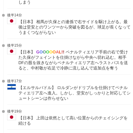
しまう
後半14分
【日本】 相馬が久保との連係で右サイドを駆け上がる。最
後は堂安とのワンツーから突破を図るが、球足が長くなって
うまくつながらない
後半15分
【日本】
G
O
O
O
O
O
A
L
!
!
ペナルティエリア手前の右で受け
た久保がフェイントを仕掛けながら中央へ切れ込む。相手
DFの股を抜きながらペナルティエリア左へラストパスを送
ると、中村敬が右足で冷静に流し込んで追加点を奪う
後半17分
【エルサルバドル】 ロルダンがドリブルを仕掛けてペナル
ティエリア左へ進入。しかし、堂安がしっかりと対応してシ
ュートシーンは作らせない
後半19分
【日本】 上田は依然として高い位置からのチェイシングを
続ける