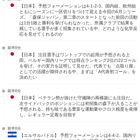
【日本】 予想フォーメーションは4-1-2-3。国内組、欧州組
ともにシーズンに一区切りをつけて迎える今回の6月シリー
ズ。「森保ジャパン」第二章のスタートとなった前回の活動
は1分1敗と勝利を挙げられなかった。所属クラブで結果を
残している選手が多く招集されている中、どのような化学反
応を見せてくれるのか
前半0分
【日本】 注目選手はワントップでの起用が予想される上
田。ベルギー国内リーグでは得点ランキング2位の22ゴール
を挙げ、その実力を証明して見せた。代表でも「点取り屋」
としての活躍が期待される中、まずは「A代表初ゴール」を
決めたい
前半0分
【日本】 ベテラン勢が抜けた守備陣の再構築にも注目だ。
左サイドバックのポジションには初招集の森下が入ることが
予想される。持ち味である豊富な運動量やクロス精度を発揮
し、レギュラー定着を目指す
前半0分
【エルサルバドル】 予想フォーメーションは4-4-2。国内リ