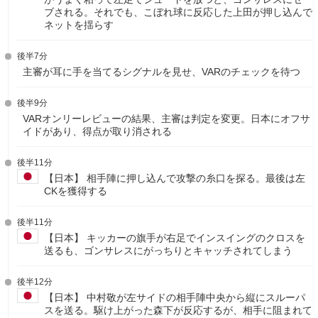
ブされる。それでも、こぼれ球に反応した上田が押し込んで
ネットを揺らす
後半7分
主審が耳に手を当てるシグナルを見せ、VARのチェックを待つ
後半9分
VARオンリーレビューの結果、主審は判定を変更。日本にオフサ
イドがあり、得点が取り消される
後半11分
【日本】 相手陣に押し込んで攻撃の糸口を探る。最後は左
CKを獲得する
後半11分
【日本】 キッカーの旗手が右足でインスイングのクロスを
送るも、ゴンサレスにがっちりとキャッチされてしまう
後半12分
【日本】 中村敬が左サイドの相手陣中央から縦にスルーパ
スを送る。駆け上がった森下が反応するが、相手に阻まれて