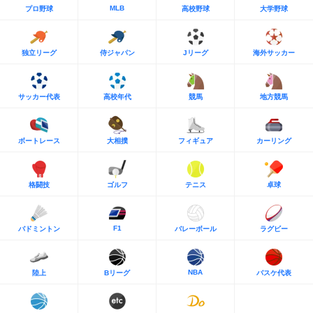
MLB
プロ野球
高校野球
大学野球
独立リーグ
侍ジャパン
Jリーグ
海外サッカー
サッカー代表
高校年代
競馬
地方競馬
ボートレース
大相撲
フィギュア
カーリング
格闘技
ゴルフ
テニス
卓球
F1
バドミントン
バレーボール
ラグビー
NBA
陸上
Bリーグ
バスケ代表