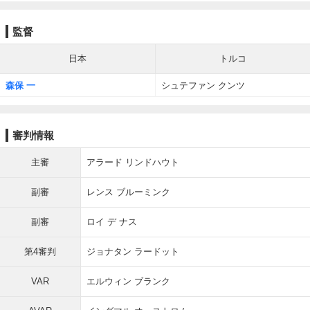
監督
日本
トルコ
森保 一
シュテファン クンツ
審判情報
主審
アラード リンドハウト
副審
レンス ブルーミンク
副審
ロイ デ ナス
第4審判
ジョナタン ラードット
VAR
エルウィン ブランク