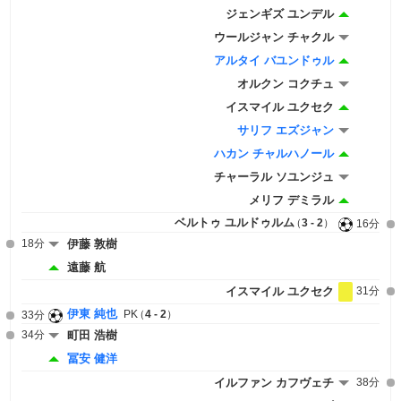
ジェンギズ ユンデル
ウールジャン チャクル
アルタイ バユンドゥル
オルクン コクチュ
イスマイル ユクセク
サリフ エズジャン
ハカン チャルハノール
チャーラル ソユンジュ
メリフ デミラル
ベルトゥ ユルドゥルム
3 - 2
16分
18分
伊藤 敦樹
遠藤 航
イスマイル ユクセク
31分
伊東 純也
PK
4 - 2
33分
34分
町田 浩樹
冨安 健洋
イルファン カフヴェチ
38分