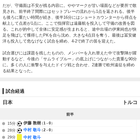
だが、守備面は不安が残る内容に。ややマークが甘い場面などが要所で散
見され、前半終了間際にはセットプレーの流れから1点を返される。後半
も後ろに重たい時間が続き、後半16分にはショートカウンターから得点を
献上して点差が1点に。ここで指揮官は遠藤航を投入して守備の改善を図
る。これが的中して全体に安定感が生まれると、途中出場の伊東純也が快
足を飛ばして獲得したPKを自ら沈め、大きな4点目を奪う。最後は冨安健
洋も投入して危なげなく試合を締め、4-2で終了の笛を迎えた。

試合運びには課題を残したものの、メンバーを入れ替えた中で攻撃陣が躍
動するなど、今後の「サムライブルー」の底上げにつながった貴重な90分
に。多くの人に衝撃を与えたドイツ戦と合わせ、2連勝で欧州遠征を締め
る結果となった。
試合経過
日本
トルコ
前半
伊藤 敦樹
1 - 0
15分
中村 敬斗
2 - 0
28分
29分
中村 敬斗