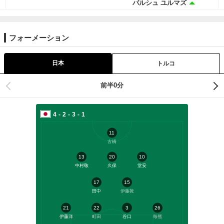
バルシュ ユルマズ
フォーメーション
日本
トルコ
前半0分
4-2-3-1
11
古橋
13
20
10
中村敬
久保
堂安
17
15
田中
伊藤敦
21
22
3
26
伊藤洋
町田
谷口
毎熊