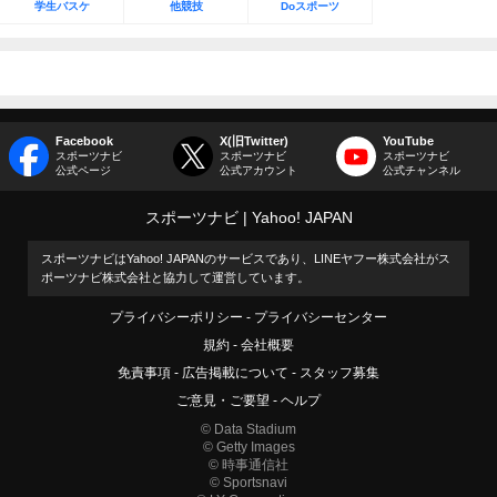
学生バスケ
他競技
Doスポーツ
Facebook
X(旧Twitter)
YouTube
スポーツナビ
スポーツナビ
スポーツナビ
公式ページ
公式アカウント
公式チャンネル
スポーツナビ
Yahoo! JAPAN
スポーツナビはYahoo! JAPANのサービスであり、LINEヤフー株式会社がス
ポーツナビ株式会社と協力して運営しています。
プライバシーポリシー
プライバシーセンター
規約
会社概要
免責事項
広告掲載について
スタッフ募集
ご意見・ご要望
ヘルプ
© Data Stadium
© Getty Images
© 時事通信社
© Sportsnavi