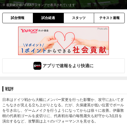
※ 最新確定値のFIFAランキングが表示されています
試合情報
試合経過
スタッツ
テキスト速報
アプリで速報をより快適に
戦評
日本はドイツ戦から大幅にメンバー変更を行った影響か、攻守においてぎ
こちなさが見える立ち上がりとなる。だが、久保建英が低い位置でボール
を引き出し、ゲームメイクを行うようになってからは徐々に改善。伊藤敦
樹の代表初ゴールを皮切りに、代表初出場の毎熊晟矢も好守から3点目を
演出するなど、攻撃面は上々のパフォーマンスを見せる。
