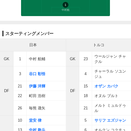
1
中村航
スターティングメンバー
日本
トルコ
ウールジャン チャ
GK
1
中村 航輔
GK
23
クル
チャーラル ソユン
3
谷口 彰悟
4
ジュ
21
伊藤 洋輝
15
オザン カバク
DF
DF
22
町田 浩樹
18
オヌル ブルト
メルト ミュルドゥ
26
毎熊 晟矢
21
ル
10
堂安 律
5
サリフ エズジャン
13
中村 敬斗
6
オルクン コクチュ