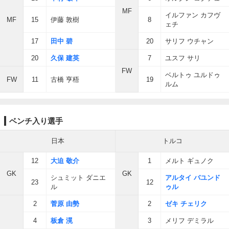
MF
イルファン カフヴ
MF
15
伊藤 敦樹
8
ェチ
17
田中 碧
20
サリフ ウチャン
20
久保 建英
7
ユスフ サリ
FW
ベルトゥ ユルドゥ
FW
11
古橋 亨梧
19
ルム
ベンチ入り選手
日本
トルコ
12
大迫 敬介
1
メルト ギュノク
GK
GK
シュミット ダニエ
アルタイ バユンド
23
12
ル
ゥル
2
菅原 由勢
2
ゼキ チェリク
4
板倉 滉
3
メリフ デミラル