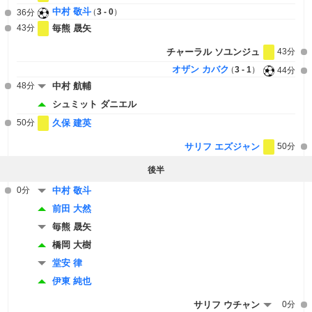
中村 敬斗
3 - 0
36分
43分
毎熊 晟矢
チャーラル ソユンジュ
43分
オザン カバク
3 - 1
44分
48分
中村 航輔
シュミット ダニエル
50分
久保 建英
サリフ エズジャン
50分
後半
0分
中村 敬斗
前田 大然
毎熊 晟矢
橋岡 大樹
堂安 律
伊東 純也
サリフ ウチャン
0分