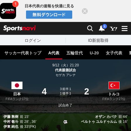
日本代表の速報を快適に見る
閉じる
スポーツナビ
検索
通知
i
ログイン
ID新規取得
サッカー代表トップ
A代表
五輪世代
U-20
女子代表
9/12（火）21:20
代表親善試合
セゲカ アレナ
4
2
3
前半
1
1
後半
1
日本
トルコ
FIFAランク17位
FIFAランク27位
試合終了
伊藤 敦樹
前
15'
オザン カバク
前
44'
中村 敬斗
前
28'
36'
ベルトゥ ユルドゥルム
後
16'
伊東 純也
後
33'(PK)