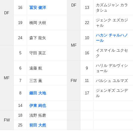
カズムジャン カラ
DF
16
冨安 健洋
13
タシュ
DF
ジェンク エズカジ
19
橋岡 大樹
22
ャル
ハカン チャルハノ
24
森下 龍矢
10
ール
MF
イスマイル ユクセ
5
守田 英正
16
ク
ハリル デルヴィシ
6
遠藤 航
9
ョール
MF
7
三笘 薫
FW
11
バルシュ ユルマズ
ジェンギズ ユンデ
8
鎌田 大地
17
ル
14
伊東 純也
18
浅野 拓磨
FW
25
前田 大然