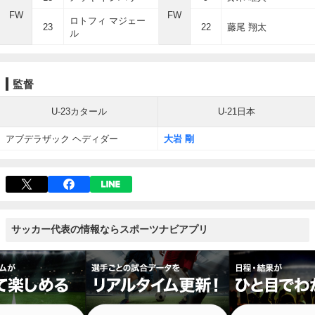
FW
FW
ロトフィ マジェー
23
22
藤尾 翔太
ル
監督
U-23カタール
U-21日本
アブデラザック ヘディダー
大岩 剛
サッカー代表の情報ならスポーツナビアプリ