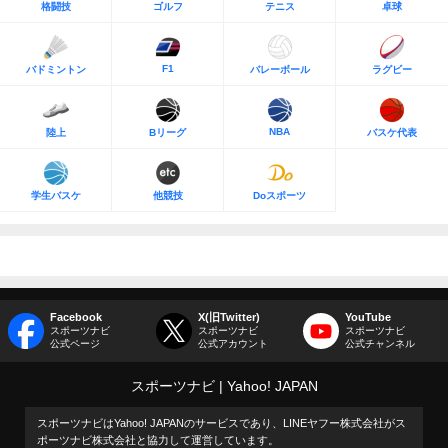
格闘技
ゴルフ
テニス
卓球
F1
バドミントン
バレーボール
ラグビー
NBA
陸上
Bリーグ
バスケ代表
学生バスケ
他競技
Doスポーツ
Facebook
X(旧Twitter)
YouTube
スポーツナビ
スポーツナビ
スポーツナビ
公式ページ
公式アカウント
公式チャンネル
スポーツナビ
Yahoo! JAPAN
スポーツナビはYahoo! JAPANのサービスであり、LINEヤフー株式会社がス
ポーツナビ株式会社と協力して運営しています。