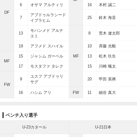
6
オサマ アルティリ
16
木村 誠二
DF
アブドゥルラシード
7
25
鈴木 海音
イブラヒム
モハンメド アルナ
13
8
荒木 遼太郎
エミ
19
アフメド スハイル
10
斉藤 光毅
15
ジャシム ガーベル
MF
13
松木 玖生
MF
17
モスタファ タレク
15
川崎 颯太
ユスフ アブドゥリ
9
20
甲田 英將
サグ
FW
16
ハシム アリ
FW
11
細谷 真大
ベンチ入り選手
U-23カタール
U-21日本