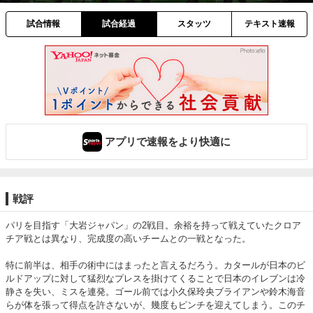
試合情報
試合経過
スタッツ
テキスト速報
アプリで速報をより快適に
戦評
パリを目指す「大岩ジャパン」の2戦目。余裕を持って戦えていたクロア
チア戦とは異なり、完成度の高いチームとの一戦となった。

特に前半は、相手の術中にはまったと言えるだろう。カタールが日本のビ
ルドアップに対して猛烈なプレスを掛けてくることで日本のイレブンは冷
静さを失い、ミスを連発。ゴール前では小久保玲央ブライアンや鈴木海音
らが体を張って得点を許さないが、幾度もピンチを迎えてしまう。このチ