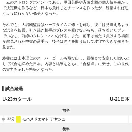
ームのストロングポイントである、甲田英將や斉藤光毅の個人技を生かし
て決定機を作るなど、日本も負けじとチャンスを作ったが、総括すれば思
うように行かない45分となった。

それでも、大岩剛監督はハーフタイムに修正を施し、後半は見違えるよう
な試合を披露。引き続き相手のプレスを受けながらも、落ち着いたプレー
でいなし、前線のタレントへつなげる。また、前半は当たり負けする場面
が散見された中盤の選手も、後半は強さを取り戻して攻守で大きな働きを
見せた。

終盤には山本理仁のスーパーゴールも飛び出し、最後まで安定した戦いぶ
りで試合を締めた日本。内容と結果をともに「合格点」に乗せ、この世代
の実力を示した格好となった。
試合経過
U-23カタール
U-21日本
前半
33分
モハメドエマド アヤシュ
後半