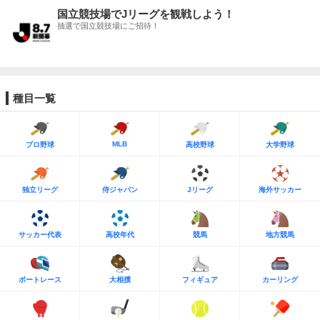
国立競技場でJリーグを観戦しよう！
抽選で国立競技場にご招待！
種目一覧
MLB
プロ野球
高校野球
大学野球
独立リーグ
侍ジャパン
Jリーグ
海外サッカー
サッカー代表
高校年代
競馬
地方競馬
ボートレース
大相撲
フィギュア
カーリング