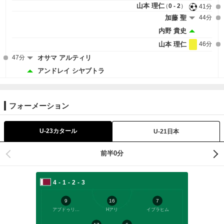
山本 理仁
0 - 2
41分
加藤 聖
44分
内野 貴史
山本 理仁
46分
47分
オサマ アルティリ
アンドレイ シヤブトラ
フォーメーション
U-23カタール
U-21日本
前半0分
4-1-2-3
9
16
7
アブドゥリサグ
Hアリ
イブラヒム