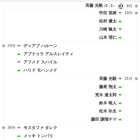
斉藤 光毅
0 - 1
8分
甲田 英將
19分
松村 優太
川崎 颯太
山本 理仁
24分
ディアブ ハルーン
アブドゥラ アルスレイティ
アフメド スハイル
ハリド モハンメド
斉藤 光毅
31分
藤尾 翔太
荒木 遼太郎
鈴木 唯人
松木 玖生
藤田 譲瑠チマ
36分
モスタファ タレク
メッキ トンバリ