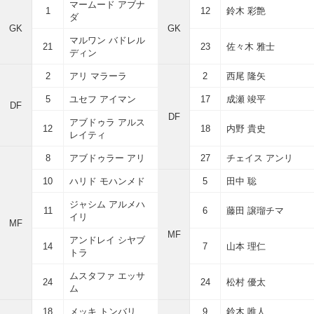
マームード アブナ
1
12
鈴木 彩艶
ダ
GK
GK
マルワン バドレル
21
23
佐々木 雅士
ディン
2
アリ マラーラ
2
西尾 隆矢
5
ユセフ アイマン
17
成瀬 竣平
DF
DF
アブドゥラ アルス
12
18
内野 貴史
レイティ
8
アブドゥラー アリ
27
チェイス アンリ
10
ハリド モハンメド
5
田中 聡
ジャシム アルメハ
11
6
藤田 譲瑠チマ
イリ
MF
MF
アンドレイ シヤブ
14
7
山本 理仁
トラ
ムスタファ エッサ
24
24
松村 優太
ム
18
メッキ トンバリ
9
鈴木 唯人