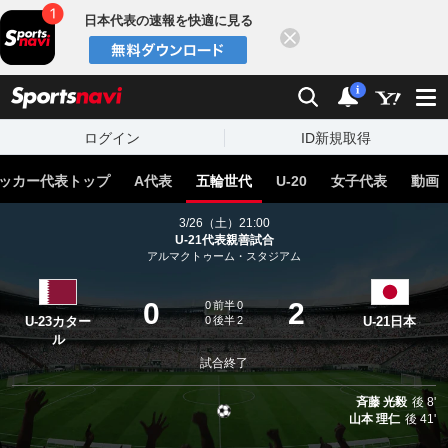
日本代表の速報を快適に見る
閉じる
スポーツナビ
検索
通知
i
ログイン
ID新規取得
ッカー代表トップ
A代表
五輪世代
U-20
女子代表
動画
3/26（土）21:00
U-21代表親善試合
アルマクトゥーム・スタジアム
0
2
0
前半
0
U-23カター
0
後半
2
U-21日本
ル
試合終了
斉藤 光毅
後
8'
山本 理仁
後
41'