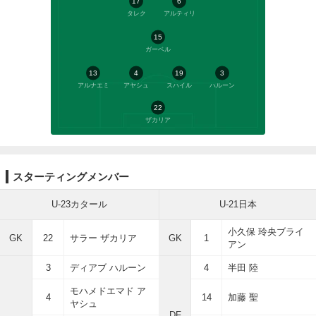
17
6
タレク
アルティリ
15
ガーベル
13
4
19
3
アルナエミ
アヤシュ
スハイル
ハルーン
22
ザカリア
スターティングメンバー
U-23カタール
U-21日本
小久保 玲央ブライ
GK
22
サラー ザカリア
GK
1
アン
3
ディアブ ハルーン
4
半田 陸
モハメドエマド ア
4
14
加藤 聖
ヤシュ
DF