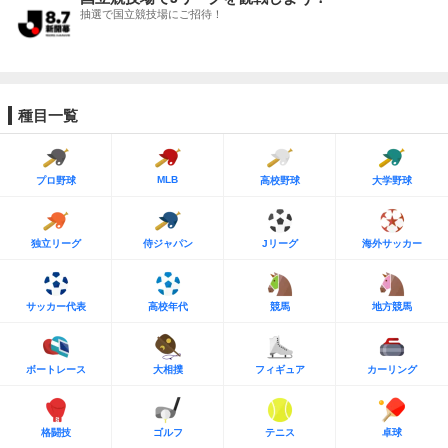
抽選で国立競技場にご招待！
種目一覧
MLB
プロ野球
高校野球
大学野球
独立リーグ
侍ジャパン
Jリーグ
海外サッカー
サッカー代表
高校年代
競馬
地方競馬
ボートレース
大相撲
フィギュア
カーリング
格闘技
ゴルフ
テニス
卓球