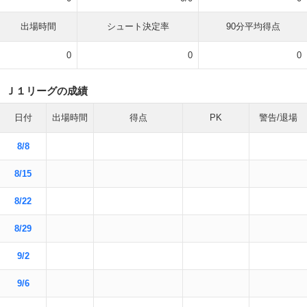
出場時間
シュート決定率
90分平均得点
0
0
0
Ｊ１リーグの成績
日付
出場時間
得点
PK
警告/退場
8/8
8/15
8/22
8/29
9/2
9/6