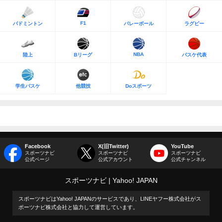
F1
バドミントン
バレーボール
ラグビー
NBA
陸上
Bリーグ
バスケ代表
学生バスケ
他競技
Doスポーツ
Facebook
X(旧Twitter)
YouTube
スポーツナビ
スポーツナビ
スポーツナビ
公式ページ
公式アカウント
公式チャンネル
スポーツナビ
Yahoo! JAPAN
スポーツナビはYahoo! JAPANのサービスであり、LINEヤフー株式会社がス
ポーツナビ株式会社と協力して運営しています。