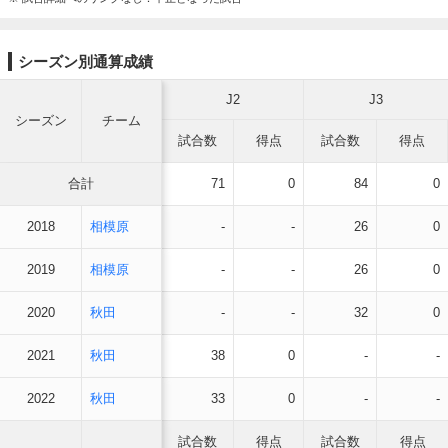
シーズン別通算成績
J2
J3
シーズン
チーム
試合数
得点
試合数
得点
合計
71
0
84
0
2018
相模原
-
-
26
0
2019
相模原
-
-
26
0
2020
秋田
-
-
32
0
2021
秋田
38
0
-
-
2022
秋田
33
0
-
-
試合数
得点
試合数
得点