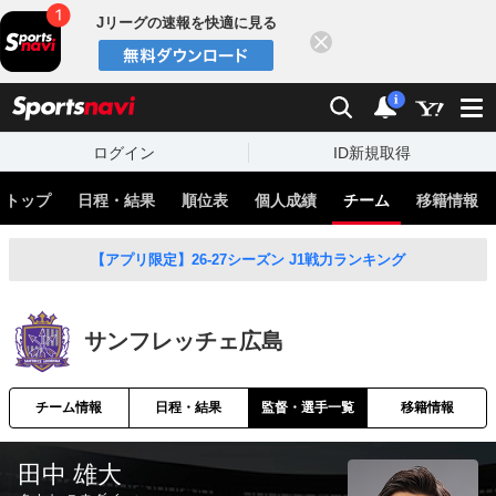
Jリーグの速報を快適に見る
閉じる
スポーツナビ
検索
通知
i
ログイン
ID新規取得
トップ
日程・結果
順位表
個人成績
チーム
移籍情報
【アプリ限定】26-27シーズン J1戦力ランキング
サンフレッチェ広島
チーム情報
日程・結果
監督・選手一覧
移籍情報
田中 雄大