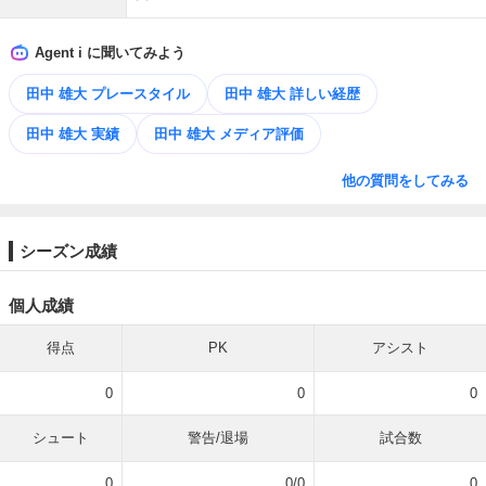
Agent i に聞いてみよう
田中 雄大 プレースタイル
田中 雄大 詳しい経歴
田中 雄大 実績
田中 雄大 メディア評価
他の質問をしてみる
シーズン成績
個人成績
得点
PK
アシスト
0
0
0
シュート
警告/退場
試合数
0
0/0
0