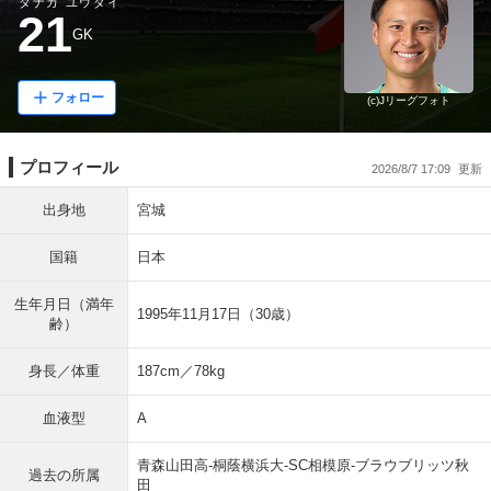
タナカ ユウダイ
21
GK
フォロー
(c)Jリーグフォト
プロフィール
2026/8/7 17:09
出身地
宮城
国籍
日本
生年月日（満年
1995年11月17日（30歳）
齢）
身長／体重
187cm／78kg
血液型
A
青森山田高-桐蔭横浜大-SC相模原-ブラウブリッツ秋
過去の所属
田