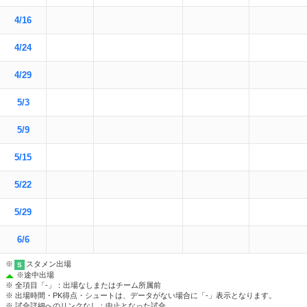
4/16
4/24
4/29
5/3
5/9
5/15
5/22
5/29
6/6
※
スタメン出場
S
※
途中出場
※ 全項目「-」：出場なしまたはチーム所属前
※ 出場時間・PK得点・シュートは、データがない場合に「-」表示となります。
※ 試合詳細へのリンクなし：中止となった試合