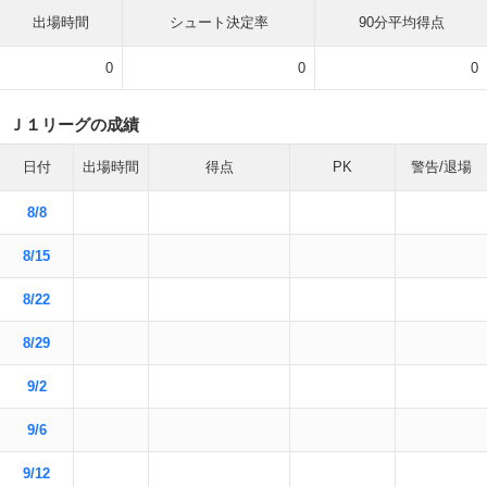
出場時間
シュート決定率
90分平均得点
0
0
0
Ｊ１リーグの成績
日付
出場時間
得点
PK
警告/退場
8/8
8/15
8/22
8/29
9/2
9/6
9/12