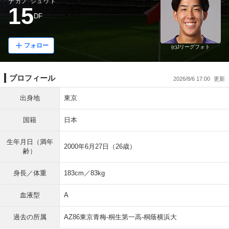
ナカノ シュウト
15
DF
フォロー
(c)Jリーグフォト
プロフィール
2026/8/6 17:00
出身地
東京
国籍
日本
生年月日（満年
2000年6月27日（26歳）
齢）
身長／体重
183cm／83kg
血液型
A
過去の所属
AZ86東京青梅-桐生第一高-桐蔭横浜大