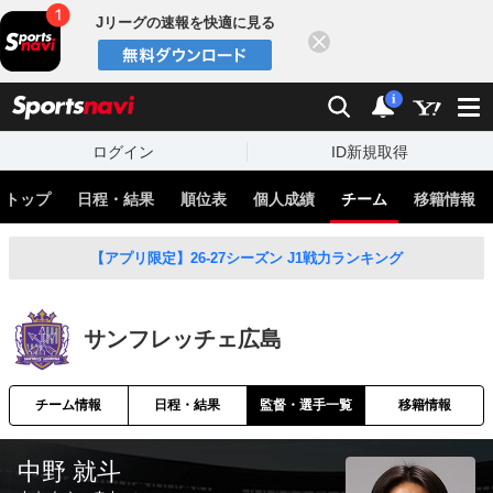
Jリーグの速報を快適に見る
閉じる
スポーツナビ
検索
通知
i
ログイン
ID新規取得
トップ
日程・結果
順位表
個人成績
チーム
移籍情報
【アプリ限定】26-27シーズン J1戦力ランキング
サンフレッチェ広島
チーム情報
日程・結果
監督・選手一覧
移籍情報
中野 就斗