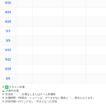
4/16
4/24
4/29
5/3
5/9
5/15
5/22
5/29
6/6
※
スタメン出場
S
※
途中出場
※ 全項目「-」：出場なしまたはチーム所属前
※ 出場時間・PK得点・シュートは、データがない場合に「-」表示となります。
※ 試合詳細へのリンクなし：中止となった試合