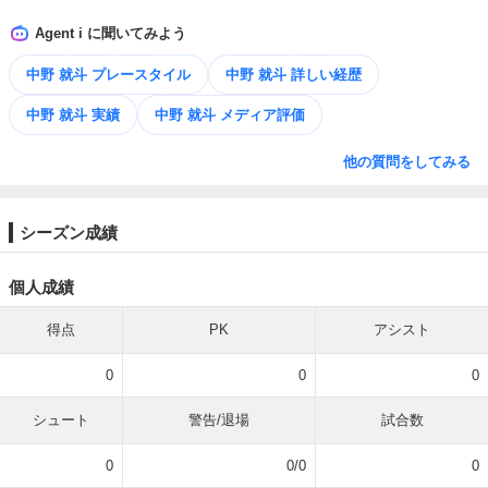
Agent i に聞いてみよう
中野 就斗 プレースタイル
中野 就斗 詳しい経歴
中野 就斗 実績
中野 就斗 メディア評価
他の質問をしてみる
シーズン成績
個人成績
得点
PK
アシスト
0
0
0
シュート
警告/退場
試合数
0
0/0
0