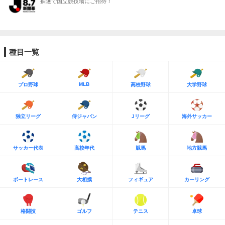
抽選で国立競技場にご招待！
種目一覧
MLB
プロ野球
高校野球
大学野球
独立リーグ
侍ジャパン
Jリーグ
海外サッカー
サッカー代表
高校年代
競馬
地方競馬
ボートレース
大相撲
フィギュア
カーリング
格闘技
ゴルフ
テニス
卓球