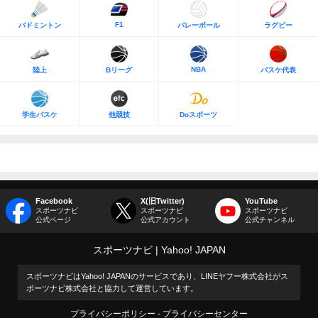
F1
バドミントン
バレーボール
ラグビー
NBA
陸上
Bリーグ
バスケ代表
学生バスケ
他競技
Doスポーツ
Facebook
X(旧Twitter)
YouTube
スポーツナビ
スポーツナビ
スポーツナビ
公式ページ
公式アカウント
公式チャンネル
スポーツナビ
Yahoo! JAPAN
スポーツナビはYahoo! JAPANのサービスであり、LINEヤフー株式会社がス
ポーツナビ株式会社と協力して運営しています。
プライバシーポリシー
プライバシーセンター