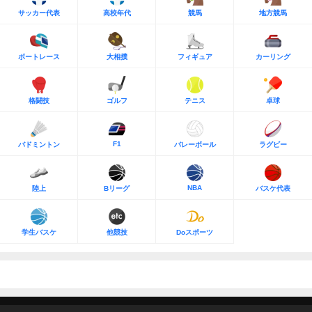
サッカー代表
高校年代
競馬
地方競馬
ボートレース
大相撲
フィギュア
カーリング
格闘技
ゴルフ
テニス
卓球
F1
バドミントン
バレーボール
ラグビー
NBA
陸上
Bリーグ
バスケ代表
学生バスケ
他競技
Doスポーツ