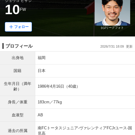
ジョウゴ ヒサシ
10
FW
フォロー
(c)Jリーグフォト
プロフィール
2026/7/31 18:09
出身地
福岡
国籍
日本
生年月日（満年
1986年4月16日（40歳）
齢）
身長／体重
183cm／77kg
血液型
AB
南FCトータスジュニア-ヴァレンティアFCJrユース-国
過去の所属
見高