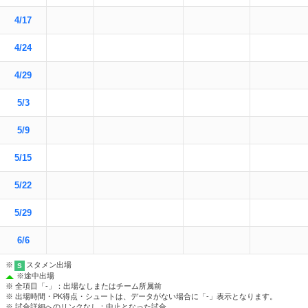
4/17
4/24
4/29
5/3
5/9
5/15
5/22
5/29
6/6
※
スタメン出場
S
※
途中出場
※ 全項目「-」：出場なしまたはチーム所属前
※ 出場時間・PK得点・シュートは、データがない場合に「-」表示となります。
※ 試合詳細へのリンクなし：中止となった試合