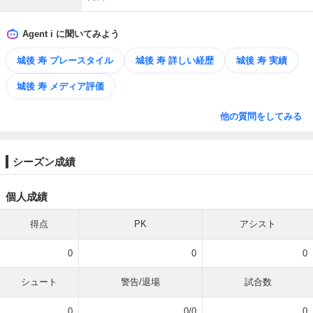
Agent i に聞いてみよう
城後 寿 プレースタイル
城後 寿 詳しい経歴
城後 寿 実績
城後 寿 メディア評価
他の質問をしてみる
シーズン成績
個人成績
得点
PK
アシスト
0
0
0
シュート
警告/退場
試合数
0
0/0
0