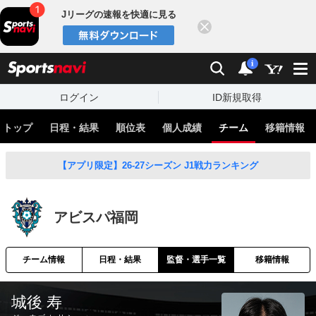
Jリーグの速報を快適に見る
閉じる
スポーツナビ
検索
通知
i
ログイン
ID新規取得
トップ
日程・結果
順位表
個人成績
チーム
移籍情報
【アプリ限定】26-27シーズン J1戦力ランキング
アビスパ福岡
チーム情報
日程・結果
監督・選手一覧
移籍情報
城後 寿