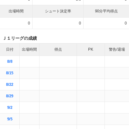
出場時間
シュート決定率
90分平均得点
0
0
0
Ｊ１リーグの成績
日付
出場時間
得点
PK
警告/退場
8/8
8/15
8/22
8/29
9/2
9/5