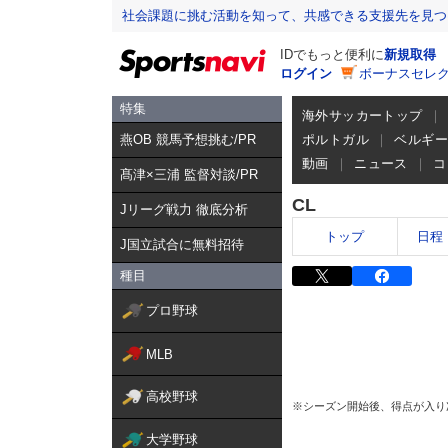
社会課題に挑む活動を知って、共感できる支援先を見つ
IDでもっと便利に
新規取得
ログイン
ボーナスセレク
特集
海外サッカートップ
燕OB 競馬予想挑む/PR
ポルトガル
ベルギ
動画
ニュース
コ
髙津×三浦 監督対談/PR
CL
Jリーグ戦力 徹底分析
トップ
日程
J国立試合に無料招待
種目
プロ野球
MLB
高校野球
※シーズン開始後、得点が入り
大学野球