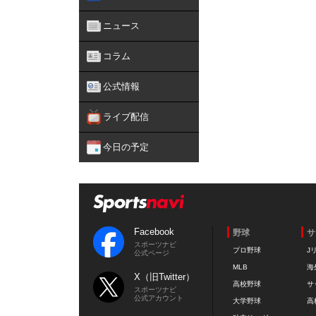
ニュース
コラム
公式情報
ライブ配信
今日の予定
Facebook
野球
サ
スポーツナビ
プロ野球
J
公式ページ
MLB
海
X（旧Twitter）
高校野球
サ
スポーツナビ
公式アカウント
大学野球
高