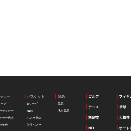
ッカー
バスケット
競馬
ゴルフ
フィギ
リーグ
Bリーグ
競馬
テニス
卓球
外サッカー
NBA
地方競馬
格闘技
大相撲
ッカー代表
バスケ代表
校年代
学生バスケ
NFL
ボート