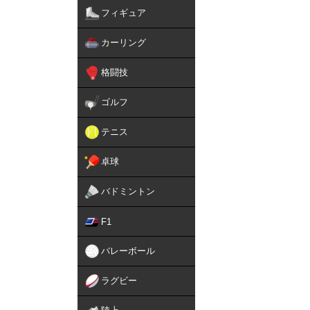
フィギュア
カーリング
格闘技
ゴルフ
テニス
卓球
バドミントン
F1
バレーボール
ラグビー