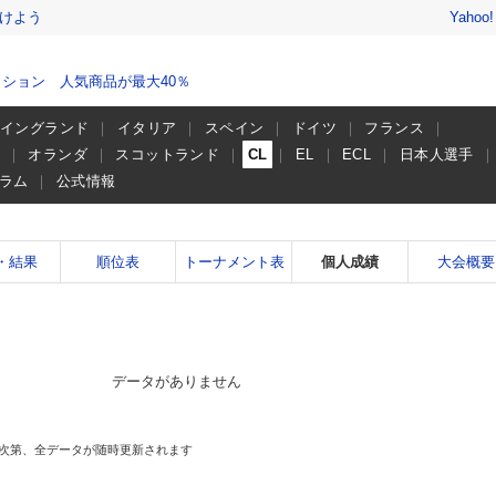
けよう
Yahoo
ション 人気商品が最大40％
イングランド
イタリア
スペイン
ドイツ
フランス
ー
オランダ
スコットランド
CL
EL
ECL
日本人選手
ラム
公式情報
・結果
順位表
トーナメント表
個人成績
大会概要
データがありません
次第、全データが随時更新されます