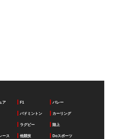
ュア
F1
バレー
バドミントン
カーリング
ラグビー
陸上
レース
他競技
Doスポーツ