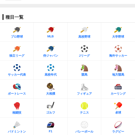
種目一覧
MLB
プロ野球
高校野球
大学野球
独立リーグ
侍ジャパン
Jリーグ
海外サッカー
サッカー代表
高校年代
競馬
地方競馬
ボートレース
大相撲
フィギュア
カーリング
格闘技
ゴルフ
テニス
卓球
F1
バドミントン
バレーボール
ラグビー