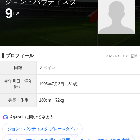
ジョン・バウティスタ
9
FW
プロフィール
2026/7/31 9:33
国籍
スペイン
生年月日（満年
1995年7月3日（31歳）
齢）
身長／体重
180cm／72kg
Agent i に聞いてみよう
ジョン・バウティスタ プレースタイル