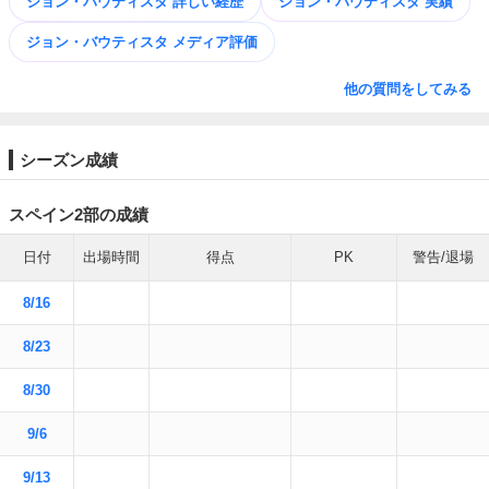
ジョン・バウティスタ 詳しい経歴
ジョン・バウティスタ 実績
ジョン・バウティスタ メディア評価
他の質問をしてみる
シーズン成績
スペイン2部の成績
日付
出場時間
得点
PK
警告/退場
8/16
8/23
8/30
9/6
9/13