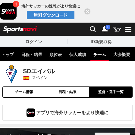
海外サッカーの速報がより快適に
閉じる
スポーツナビ
検索
通知
i
ログイン
ID新規取得
トップ
日程・結果
順位表
個人成績
チーム
大会概要
SDエイバル
スペイン
チーム情報
日程・結果
監督・選手一覧
アプリで海外サッカーをより快適に