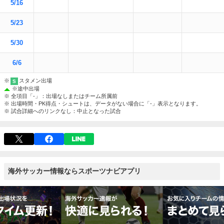
5/16
5/23
5/30
6/6
※
スタメン出場
S
※
途中出場
※ 全項目「-」：出場なしまたはチーム所属前
※ 出場時間・PK得点・シュートは、データがない場合に「-」表示となります。
※ 試合詳細へのリンクなし：中止となった試合
海外サッカー情報ならスポーツナビアプリ